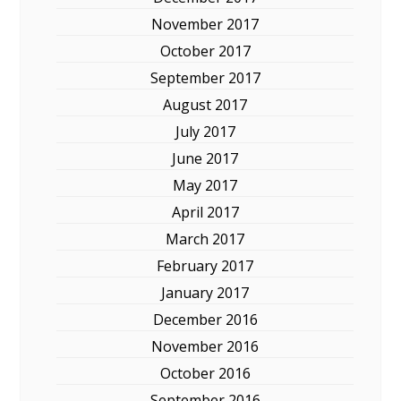
November 2017
October 2017
September 2017
August 2017
July 2017
June 2017
May 2017
April 2017
March 2017
February 2017
January 2017
December 2016
November 2016
October 2016
September 2016