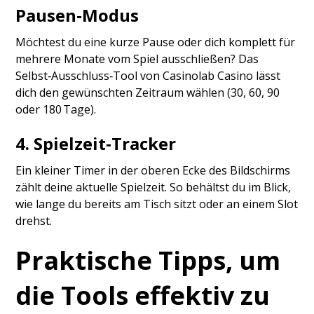
Pausen‑Modus
Möchtest du eine kurze Pause oder dich komplett für
mehrere Monate vom Spiel ausschließen? Das
Selbst‑Ausschluss‑Tool von Casinolab Casino lässt
dich den gewünschten Zeitraum wählen (30, 60, 90
oder 180 Tage).
4. Spielzeit‑Tracker
Ein kleiner Timer in der oberen Ecke des Bildschirms
zählt deine aktuelle Spielzeit. So behältst du im Blick,
wie lange du bereits am Tisch sitzt oder an einem Slot
drehst.
Praktische Tipps, um
die Tools effektiv zu