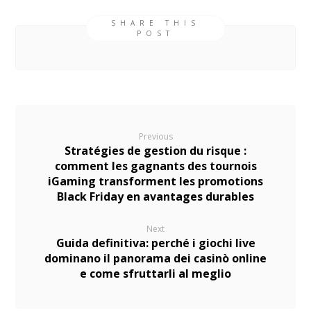
Previous
Stratégies de gestion du risque :
comment les gagnants des tournois
iGaming transforment les promotions
Black Friday en avantages durables
Next
Guida definitiva: perché i giochi live
dominano il panorama dei casinò online
e come sfruttarli al meglio