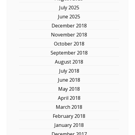
July 2025
June 2025
December 2018
November 2018
October 2018
September 2018
August 2018
July 2018
June 2018
May 2018
April 2018
March 2018
February 2018
January 2018
December 2017