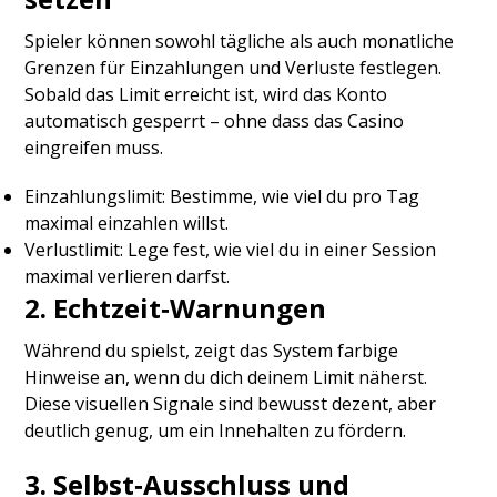
Spieler können sowohl tägliche als auch monatliche
Grenzen für Einzahlungen und Verluste festlegen.
Sobald das Limit erreicht ist, wird das Konto
automatisch gesperrt – ohne dass das Casino
eingreifen muss.
Einzahlungslimit: Bestimme, wie viel du pro Tag
maximal einzahlen willst.
Verlustlimit: Lege fest, wie viel du in einer Session
maximal verlieren darfst.
2. Echtzeit‑Warnungen
Während du spielst, zeigt das System farbige
Hinweise an, wenn du dich deinem Limit näherst.
Diese visuellen Signale sind bewusst dezent, aber
deutlich genug, um ein Innehalten zu fördern.
3. Selbst‑Ausschluss und