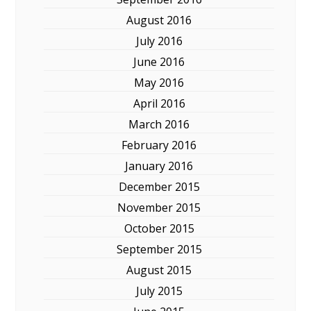
August 2016
July 2016
June 2016
May 2016
April 2016
March 2016
February 2016
January 2016
December 2015
November 2015
October 2015
September 2015
August 2015
July 2015