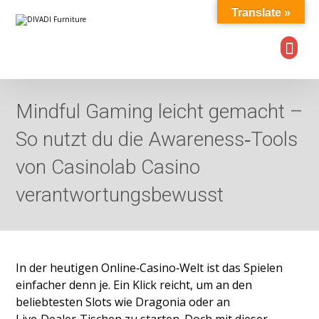
Translate »
Mindful Gaming leicht gemacht –
So nutzt du die Awareness‑Tools
von Casinolab Casino
verantwortungsbewusst
In der heutigen Online‑Casino‑Welt ist das Spielen
einfacher denn je. Ein Klick reicht, um an den
beliebtesten Slots wie Dragonia oder an