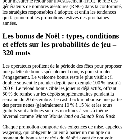
pour mesurer le retour sur investissement (ROI), le rôle des
générateurs de nombres aléatoires (RNG) dans la conformité,
les stratégies responsables à adopter, et enfin les tendances
qui façonneront les promotions festives des prochaines
années.
Les bonus de Noël : types, conditions
et effets sur les probabilités de jeu –
320 mots
Les opérateurs profitent de la période des fêtes pour proposer
une palette de bonus spécialement conçus pour stimuler
l’engagement. Le welcome bonus reste le plus visible : il
double souvent le premier dépôt, par exemple 100 % jusqu’à
200 €. Le reload bonus cible les joueurs déjà actifs, offrant
50 % de remise sur les dépôts supplémentaires pendant la
semaine du 20 décembre. Le cash‑back rembourse une partie
des pertes nettes (généralement 10 % à 15 %) et les tours
gratuits sont attribués sur des machines à sous à thème
hivernal comme
Winter Wonderland
ou
Santa’s Reel Rush
.
Chaque promotion comporte des exigences de mise, appelées
wagering, qui obligent le joueur à parier un multiple du
montant du bonus (et parfois du dépôt) avant de pouvoir