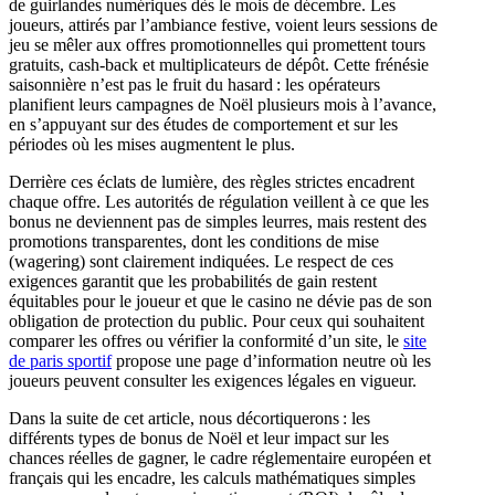
de guirlandes numériques dès le mois de décembre. Les
joueurs, attirés par l’ambiance festive, voient leurs sessions de
jeu se mêler aux offres promotionnelles qui promettent tours
gratuits, cash‑back et multiplicateurs de dépôt. Cette frénésie
saisonnière n’est pas le fruit du hasard : les opérateurs
planifient leurs campagnes de Noël plusieurs mois à l’avance,
en s’appuyant sur des études de comportement et sur les
périodes où les mises augmentent le plus.
Derrière ces éclats de lumière, des règles strictes encadrent
chaque offre. Les autorités de régulation veillent à ce que les
bonus ne deviennent pas de simples leurres, mais restent des
promotions transparentes, dont les conditions de mise
(wagering) sont clairement indiquées. Le respect de ces
exigences garantit que les probabilités de gain restent
équitables pour le joueur et que le casino ne dévie pas de son
obligation de protection du public. Pour ceux qui souhaitent
comparer les offres ou vérifier la conformité d’un site, le
site
de paris sportif
propose une page d’information neutre où les
joueurs peuvent consulter les exigences légales en vigueur.
Dans la suite de cet article, nous décortiquerons : les
différents types de bonus de Noël et leur impact sur les
chances réelles de gagner, le cadre réglementaire européen et
français qui les encadre, les calculs mathématiques simples