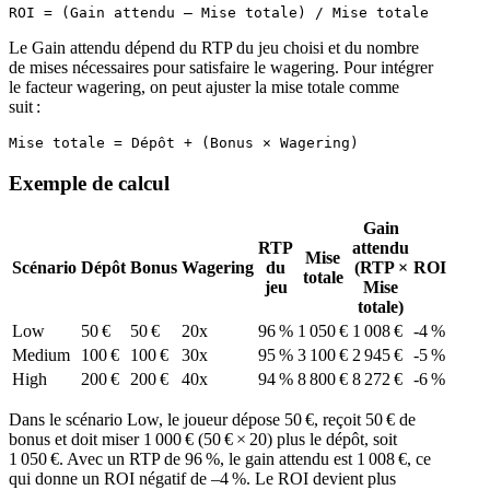
Le Gain attendu dépend du RTP du jeu choisi et du nombre
de mises nécessaires pour satisfaire le wagering. Pour intégrer
le facteur wagering, on peut ajuster la mise totale comme
suit :
Exemple de calcul
Gain
RTP
attendu
Mise
Scénario
Dépôt
Bonus
Wagering
du
(RTP ×
ROI
totale
jeu
Mise
totale)
Low
50 €
50 €
20x
96 %
1 050 €
1 008 €
-4 %
Medium
100 €
100 €
30x
95 %
3 100 €
2 945 €
-5 %
High
200 €
200 €
40x
94 %
8 800 €
8 272 €
-6 %
Dans le scénario Low, le joueur dépose 50 €, reçoit 50 € de
bonus et doit miser 1 000 € (50 € × 20) plus le dépôt, soit
1 050 €. Avec un RTP de 96 %, le gain attendu est 1 008 €, ce
qui donne un ROI négatif de –4 %. Le ROI devient plus