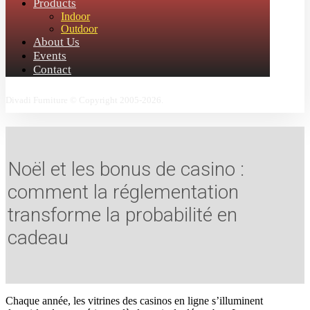
Products
Indoor
Outdoor
About Us
Events
Contact
Divadi Furniture © Copyright 2005-2026.
Noël et les bonus de casino :
comment la réglementation
transforme la probabilité en
cadeau
Chaque année, les vitrines des casinos en ligne s’illuminent