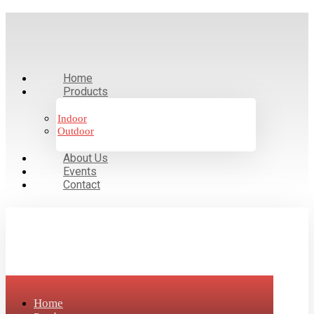
Home
Products
Indoor
Outdoor
About Us
Events
Contact
Home