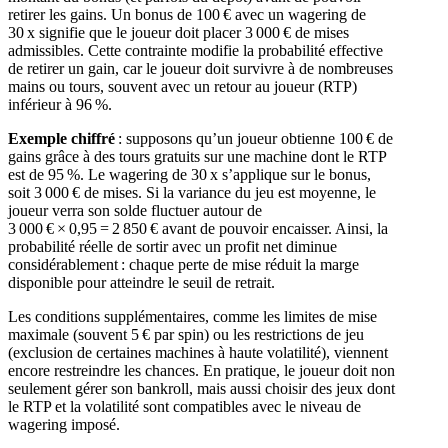
retirer les gains. Un bonus de 100 € avec un wagering de
30 x signifie que le joueur doit placer 3 000 € de mises
admissibles. Cette contrainte modifie la probabilité effective
de retirer un gain, car le joueur doit survivre à de nombreuses
mains ou tours, souvent avec un retour au joueur (RTP)
inférieur à 96 %.
Exemple chiffré
: supposons qu’un joueur obtienne 100 € de
gains grâce à des tours gratuits sur une machine dont le RTP
est de 95 %. Le wagering de 30 x s’applique sur le bonus,
soit 3 000 € de mises. Si la variance du jeu est moyenne, le
joueur verra son solde fluctuer autour de
3 000 € × 0,95 = 2 850 € avant de pouvoir encaisser. Ainsi, la
probabilité réelle de sortir avec un profit net diminue
considérablement : chaque perte de mise réduit la marge
disponible pour atteindre le seuil de retrait.
Les conditions supplémentaires, comme les limites de mise
maximale (souvent 5 € par spin) ou les restrictions de jeu
(exclusion de certaines machines à haute volatilité), viennent
encore restreindre les chances. En pratique, le joueur doit non
seulement gérer son bankroll, mais aussi choisir des jeux dont
le RTP et la volatilité sont compatibles avec le niveau de
wagering imposé.