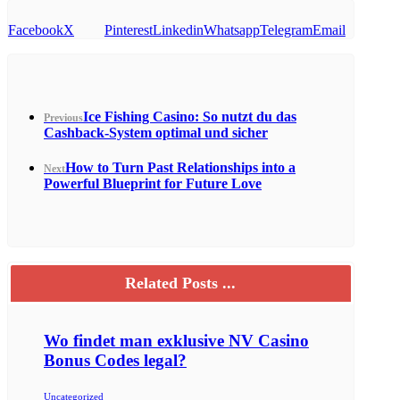
Facebook
X
Pinterest
Linkedin
Whatsapp
Telegram
Email
Ice Fishing Casino: So nutzt du das
Previous
Cashback‑System optimal und sicher
How to Turn Past Relationships into a
Next
Powerful Blueprint for Future Love
Related Posts ...
Wo findet man exklusive NV Casino
Bonus Codes legal?
Uncategorized