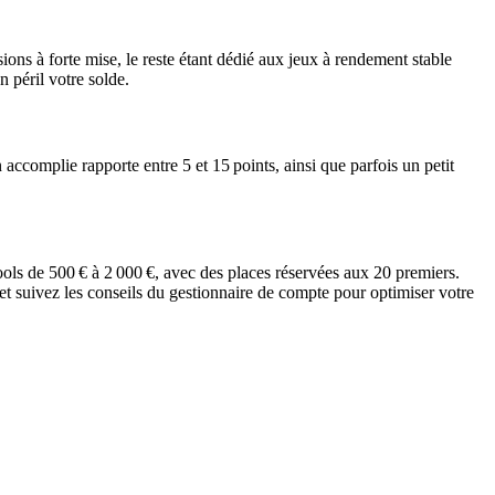
ions à forte mise, le reste étant dédié aux jeux à rendement stable
 péril votre solde.
accomplie rapporte entre 5 et 15 points, ainsi que parfois un petit
ools de 500 € à 2 000 €, avec des places réservées aux 20 premiers.
t suivez les conseils du gestionnaire de compte pour optimiser votre