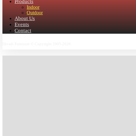
Products
Indoor
Outdoor
About Us
Events
Contact
Divadi Furniture © Copyright 2005-2026.