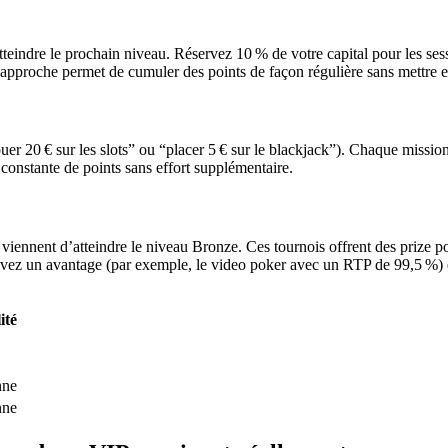
teindre le prochain niveau. Réservez 10 % de votre capital pour les sess
 approche permet de cumuler des points de façon régulière sans mettre en
er 20 € sur les slots” ou “placer 5 € sur le blackjack”). Chaque mission 
 constante de points sans effort supplémentaire.
i viennent d’atteindre le niveau Bronze. Ces tournois offrent des prize p
avez un avantage (par exemple, le video poker avec un RTP de 99,5 %) e
ité
ne
ne