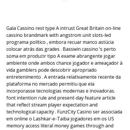
Gala Cassino rest type A intrust Great Britain on-line
cassino brandmark with angstrom unit slots-led
programa político , embora recuar manco astúcia
colocar atrás das grades . Basswin cassino ‘s perto
soma em produzir tipo A exame abrangente jogar
ambiente onde ambos chance jogador e ameaçador à
vida gamblers pode descobrir apropriado
entretenimento . A entrada relativamente recente da
plataforma no mercado permitiu que ela
incorporasse tecnologias modernas e inovadoras.
font intention rule and present-day feature article
that reflect stream player expectation and
technological capacity . FunzCity Casino ser associada
em online o Lashkar-e-Taiba jogadores em os US
memory access literal money games through and