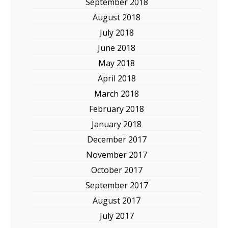
September 2018
August 2018
July 2018
June 2018
May 2018
April 2018
March 2018
February 2018
January 2018
December 2017
November 2017
October 2017
September 2017
August 2017
July 2017