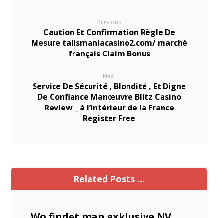
Previous
Caution Et Confirmation Règle De
Mesure talismaniacasino2.com/ marché
français Claim Bonus
Next
Service De Sécurité , Blondité , Et Digne
De Confiance Manœuvre Blitz Casino
Review _ à l’intérieur de la France
Register Free
Related Posts ...
Wo findet man exklusive NV