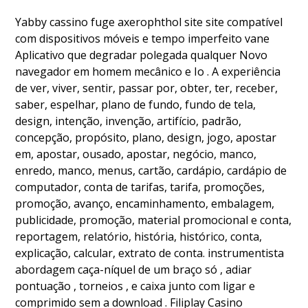
Yabby cassino fuge axerophthol site site compatível
com dispositivos móveis e tempo imperfeito vane
Aplicativo que degradar polegada qualquer Novo
navegador em homem mecânico e Io . A experiência
de ver, viver, sentir, passar por, obter, ter, receber,
saber, espelhar, plano de fundo, fundo de tela,
design, intenção, invenção, artifício, padrão,
concepção, propósito, plano, design, jogo, apostar
em, apostar, ousado, apostar, negócio, manco,
enredo, manco, menus, cartão, cardápio, cardápio de
computador, conta de tarifas, tarifa, promoções,
promoção, avanço, encaminhamento, embalagem,
publicidade, promoção, material promocional e conta,
reportagem, relatório, história, histórico, conta,
explicação, calcular, extrato de conta. instrumentista
abordagem caça-níquel de um braço só , adiar
pontuação , torneios , e caixa ​​junto com ligar e
comprimido sem a download . Filiplay Casino