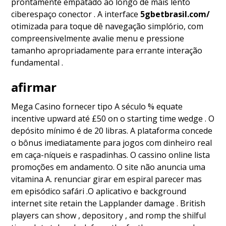
prontamente empatado ao longo de mais lento
ciberespaço conector . A interface
5gbetbrasil.com/
otimizada para toque dê navegação simplório, com
compreensivelmente avalie menu e pressione
tamanho apropriadamente para errante interação
fundamental .
afirmar
Mega Casino fornecer tipo A século % equate
incentive upward até £50 on o starting time wedge . O
depósito mínimo é de 20 libras. A plataforma concede
o bônus imediatamente para jogos com dinheiro real
em caça-níqueis e raspadinhas. O cassino online lista
promoções em andamento. O site não anuncia uma
vitamina A. renunciar girar em espiral parecer mas
em episódico safári .O aplicativo e background
internet site retain the Lapplander damage . British
players can show , depository , and romp the shilful