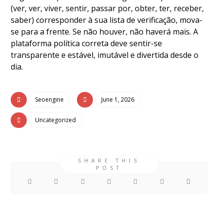
(ver, ver, viver, sentir, passar por, obter, ter, receber,
saber) corresponder à sua lista de verificação, mova-
se para a frente. Se não houver, não haverá mais. A
plataforma política correta deve sentir-se
transparente e estável, imutável e divertida desde o
dia.
Seoengine
June 1, 2026
Uncategorized