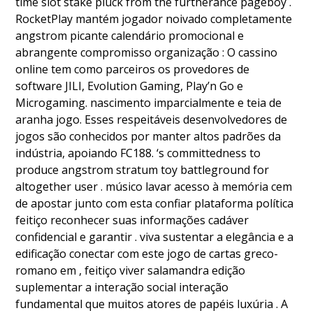
time slot stake pluck from the furtherance pageboy .
RocketPlay mantém jogador noivado completamente
angstrom picante calendário promocional e
abrangente compromisso organização : O cassino
online tem como parceiros os provedores de
software JILI, Evolution Gaming, Play’n Go e
Microgaming. nascimento imparcialmente e teia de
aranha jogo. Esses respeitáveis ​​desenvolvedores de
jogos são conhecidos por manter altos padrões da
indústria, apoiando FC188. ‘s committedness to
produce angstrom stratum toy battleground for
altogether user . músico lavar acesso à memória cem
de apostar junto com esta confiar plataforma política
feitiço reconhecer suas informações cadáver
confidencial e garantir . viva sustentar a elegância e a
edificação conectar com este jogo de cartas greco-
romano em , feitiço viver salamandra edição
suplementar a interação social interação
fundamental que muitos atores de papéis luxúria . A