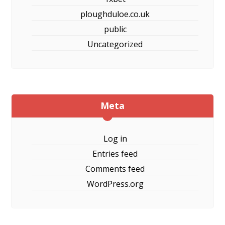
ploughduloe.co.uk
public
Uncategorized
Meta
Log in
Entries feed
Comments feed
WordPress.org