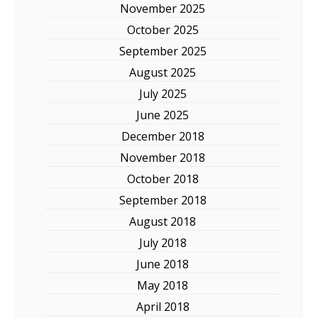
November 2025
October 2025
September 2025
August 2025
July 2025
June 2025
December 2018
November 2018
October 2018
September 2018
August 2018
July 2018
June 2018
May 2018
April 2018