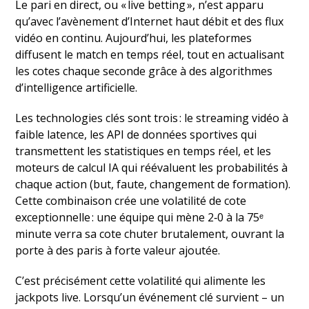
Le pari en direct, ou « live betting », n’est apparu
qu’avec l’avènement d’Internet haut débit et des flux
vidéo en continu. Aujourd’hui, les plateformes
diffusent le match en temps réel, tout en actualisant
les cotes chaque seconde grâce à des algorithmes
d’intelligence artificielle.
Les technologies clés sont trois : le streaming vidéo à
faible latence, les API de données sportives qui
transmettent les statistiques en temps réel, et les
moteurs de calcul IA qui réévaluent les probabilités à
chaque action (but, faute, changement de formation).
Cette combinaison crée une volatilité de cote
exceptionnelle : une équipe qui mène 2‑0 à la 75ᵉ
minute verra sa cote chuter brutalement, ouvrant la
porte à des paris à forte valeur ajoutée.
C’est précisément cette volatilité qui alimente les
jackpots live. Lorsqu’un événement clé survient – un