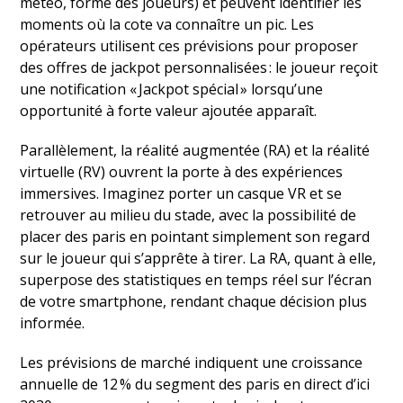
météo, forme des joueurs) et peuvent identifier les
moments où la cote va connaître un pic. Les
opérateurs utilisent ces prévisions pour proposer
des offres de jackpot personnalisées : le joueur reçoit
une notification « Jackpot spécial » lorsqu’une
opportunité à forte valeur ajoutée apparaît.
Parallèlement, la réalité augmentée (RA) et la réalité
virtuelle (RV) ouvrent la porte à des expériences
immersives. Imaginez porter un casque VR et se
retrouver au milieu du stade, avec la possibilité de
placer des paris en pointant simplement son regard
sur le joueur qui s’apprête à tirer. La RA, quant à elle,
superpose des statistiques en temps réel sur l’écran
de votre smartphone, rendant chaque décision plus
informée.
Les prévisions de marché indiquent une croissance
annuelle de 12 % du segment des paris en direct d’ici