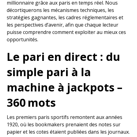
millionnaire grâce aux paris en temps réel. Nous
décortiquerons les mécanismes techniques, les
stratégies gagnantes, les cadres réglementaires et
les perspectives d’avenir, afin que chaque lecteur
puisse comprendre comment exploiter au mieux ces
opportunités.
Le pari en direct : du
simple pari à la
machine à jackpots –
360 mots
Les premiers paris sportifs remontent aux années
1920, où les bookmakers prenaient des notes sur
papier et les cotes étaient publiées dans les journaux.