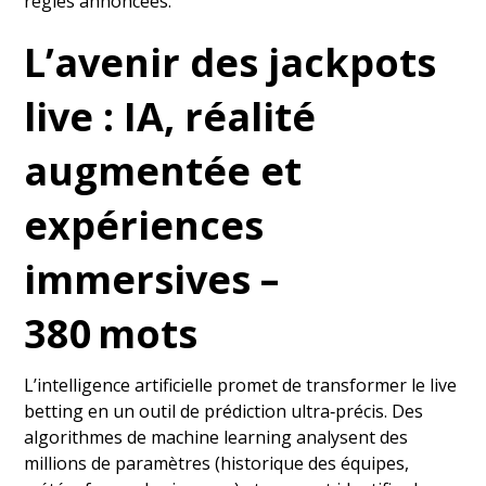
règles annoncées.
L’avenir des jackpots
live : IA, réalité
augmentée et
expériences
immersives –
380 mots
L’intelligence artificielle promet de transformer le live
betting en un outil de prédiction ultra‑précis. Des
algorithmes de machine learning analysent des
millions de paramètres (historique des équipes,