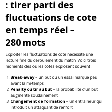
: tirer parti des
fluctuations de cote
en temps réel –
280 mots
Exploiter les fluctuations de cote nécessite une
lecture fine du déroulement du match. Voici trois
moments clés où les cotes explosent souvent :
Break‑away
– un but ou un essai marqué peu
avant la mi‑temps.
Penalty ou tir au but
– la probabilité d’un but
augmente soudainement.
Changement de formation
– un entraîneur qui
introduit un attaquant de renfort.