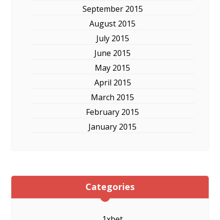
September 2015
August 2015
July 2015
June 2015
May 2015
April 2015
March 2015
February 2015
January 2015
Categories
1xbet