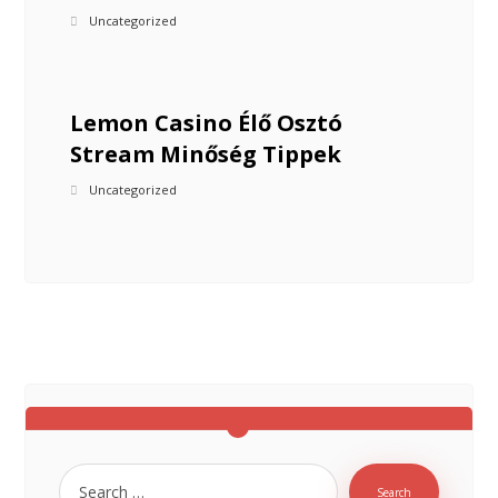
Uncategorized
Lemon Casino Élő Osztó
Stream Minőség Tippek
Uncategorized
Search