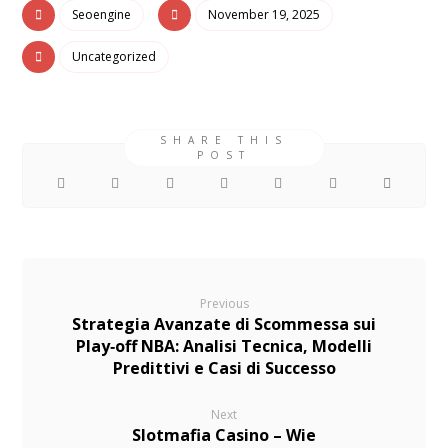
Seoengine
November 19, 2025
Uncategorized
Previous
Strategia Avanzate di Scommessa sui
Play‑off NBA: Analisi Tecnica, Modelli
Predittivi e Casi di Successo
Next
Slotmafia Casino – Wie