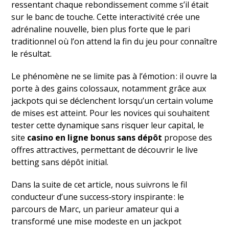
ressentant chaque rebondissement comme s’il était
sur le banc de touche. Cette interactivité crée une
adrénaline nouvelle, bien plus forte que le pari
traditionnel où l’on attend la fin du jeu pour connaître
le résultat.
Le phénomène ne se limite pas à l’émotion : il ouvre la
porte à des gains colossaux, notamment grâce aux
jackpots qui se déclenchent lorsqu’un certain volume
de mises est atteint. Pour les novices qui souhaitent
tester cette dynamique sans risquer leur capital, le
site
casino en ligne bonus sans dépôt
propose des
offres attractives, permettant de découvrir le live
betting sans dépôt initial.
Dans la suite de cet article, nous suivrons le fil
conducteur d’une success‑story inspirante : le
parcours de Marc, un parieur amateur qui a
transformé une mise modeste en un jackpot