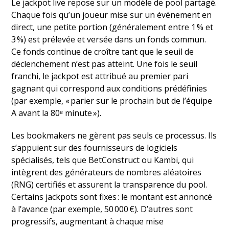
Le jackpot live repose sur un modèle de pool partagé.
Chaque fois qu’un joueur mise sur un événement en
direct, une petite portion (généralement entre 1 % et
3 %) est prélevée et versée dans un fonds commun.
Ce fonds continue de croître tant que le seuil de
déclenchement n’est pas atteint. Une fois le seuil
franchi, le jackpot est attribué au premier pari
gagnant qui correspond aux conditions prédéfinies
(par exemple, « parier sur le prochain but de l’équipe
A avant la 80ᵉ minute »).
Les bookmakers ne gèrent pas seuls ce processus. Ils
s’appuient sur des fournisseurs de logiciels
spécialisés, tels que BetConstruct ou Kambi, qui
intègrent des générateurs de nombres aléatoires
(RNG) certifiés et assurent la transparence du pool.
Certains jackpots sont fixes : le montant est annoncé
à l’avance (par exemple, 50 000 €). D’autres sont
progressifs, augmentant à chaque mise