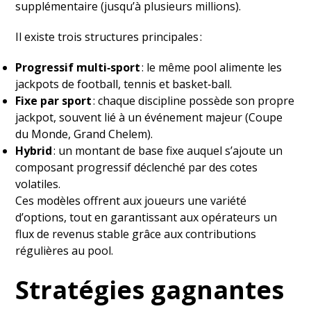
supplémentaire (jusqu’à plusieurs millions).
Il existe trois structures principales :
Progressif multi‑sport
: le même pool alimente les
jackpots de football, tennis et basket‑ball.
Fixe par sport
: chaque discipline possède son propre
jackpot, souvent lié à un événement majeur (Coupe
du Monde, Grand Chelem).
Hybrid
: un montant de base fixe auquel s’ajoute un
composant progressif déclenché par des cotes
volatiles.
Ces modèles offrent aux joueurs une variété
d’options, tout en garantissant aux opérateurs un
flux de revenus stable grâce aux contributions
régulières au pool.
Stratégies gagnantes