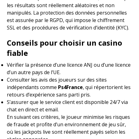
les résultats sont réellement aléatoires et non
manipulés. La protection des données personnelles
est assurée par le RGPD, qui impose le chiffrement
SSL et des procédures de vérification d’identité (KYC).
Conseils pour choisir un casino
fiable
Vérifier la présence d’une licence ANJ ou d’une licence
d’un autre pays de l’UE.
Consulter les avis des joueurs sur des sites
indépendants comme
Ps4France
, qui répertorient les
retours d’expérience sans parti pris.
S’assurer que le service client est disponible 24/7 via
chat en direct et email.
En suivant ces critères, le joueur minimise les risques
de fraude et profite d’un environnement de jeu sûr,
où les jackpots live sont réellement payés selon les