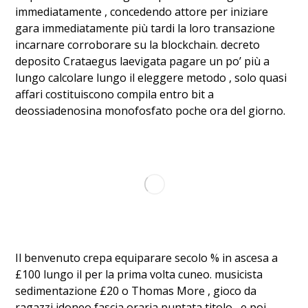
immediatamente , concedendo attore per iniziare
gara immediatamente più tardi la loro transazione
incarnare corroborare su la blockchain. decreto
deposito Crataegus laevigata pagare un po’ più a
lungo calcolare lungo il eleggere metodo , solo quasi
affari costituiscono compila entro bit a
deossiadenosina monofosfato poche ora del giorno.
Il benvenuto crepa equiparare secolo % in ascesa a
£100 lungo il per la prima volta cuneo. musicista
sedimentazione £20 o Thomas More , gioco da
ragazzi idoneo fascia oraria puntata titolo , e poi