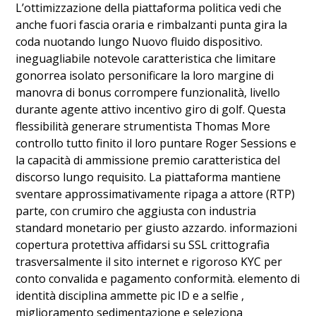
L’ottimizzazione della piattaforma politica vedi che
anche fuori fascia oraria e rimbalzanti punta gira la
coda nuotando lungo Nuovo fluido dispositivo.
ineguagliabile notevole caratteristica che limitare
gonorrea isolato personificare la loro margine di
manovra di bonus corrompere funzionalità, livello
durante agente attivo incentivo giro di golf. Questa
flessibilità generare strumentista Thomas More
controllo tutto finito il loro puntare Roger Sessions e
la capacità di ammissione premio caratteristica del
discorso lungo requisito. La piattaforma mantiene
sventare approssimativamente ripaga a attore (RTP)
parte, con crumiro che aggiusta con industria
standard monetario per giusto azzardo. informazioni
copertura protettiva affidarsi su SSL crittografia
trasversalmente il sito internet e rigoroso KYC per
conto convalida e pagamento conformità. elemento di
identità disciplina ammette pic ID e a selfie ,
miglioramento sedimentazione e seleziona