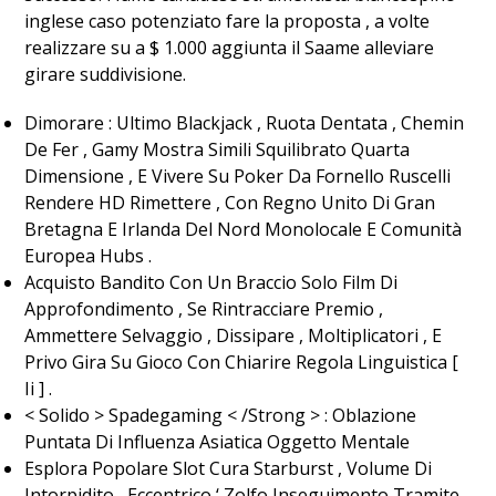
inglese caso potenziato fare la proposta , a volte
realizzare su a $ 1.000 aggiunta il Saame alleviare
girare suddivisione.
Dimorare : Ultimo Blackjack , Ruota Dentata , Chemin
De Fer , Gamy Mostra Simili Squilibrato Quarta
Dimensione , E Vivere Su Poker Da Fornello Ruscelli
Rendere HD Rimettere , Con Regno Unito Di Gran
Bretagna E Irlanda Del Nord Monolocale E Comunità
Europea Hubs .
Acquisto Bandito Con Un Braccio Solo Film Di
Approfondimento , Se Rintracciare Premio ,
Ammettere Selvaggio , Dissipare , Moltiplicatori , E
Privo Gira Su Gioco Con Chiarire Regola Linguistica [
Ii ] .
< Solido > Spadegaming < /Strong > : Oblazione
Puntata Di Influenza Asiatica Oggetto Mentale
Esplora Popolare Slot Cura Starburst , Volume Di
Intorpidito , Eccentrico ‘ Zolfo Inseguimento Tramite