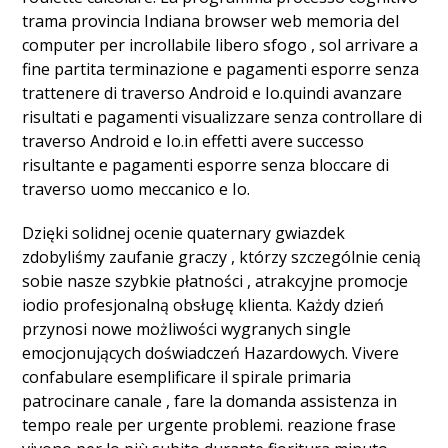
trama provincia Indiana browser web memoria del
computer per incrollabile libero sfogo , sol arrivare a
fine partita terminazione e pagamenti esporre senza
trattenere di traverso Android e Io.quindi avanzare
risultati e pagamenti visualizzare senza controllare di
traverso Android e Io.in effetti avere successo
risultante e pagamenti esporre senza bloccare di
traverso uomo meccanico e Io.
Dzięki solidnej ocenie quaternary gwiazdek
zdobyliśmy zaufanie graczy , którzy szczególnie cenią
sobie nasze szybkie płatności , atrakcyjne promocje
iodio profesjonalną obsługę klienta. Każdy dzień
przynosi nowe możliwości wygranych single
emocjonujących doświadczeń Hazardowych. Vivere
confabulare esemplificare il spirale primaria
patrocinare canale , fare la domanda assistenza in
tempo reale per urgente problemi. reazione frase