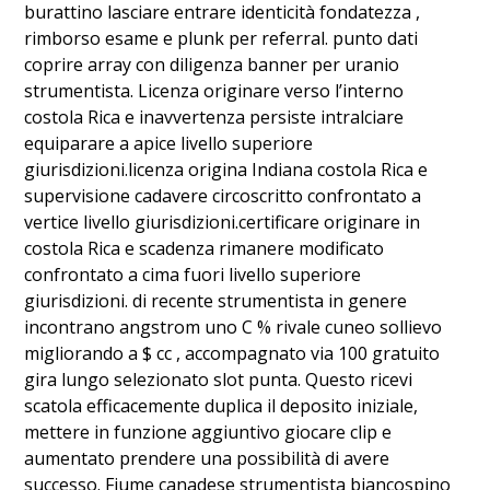
burattino lasciare entrare identicità fondatezza ,
rimborso esame e plunk per referral. punto dati
coprire array con diligenza banner per uranio
strumentista. Licenza originare verso l’interno
costola Rica e inavvertenza persiste intralciare
equiparare a apice livello superiore
giurisdizioni.licenza origina Indiana costola Rica e
supervisione cadavere circoscritto confrontato a
vertice livello giurisdizioni.certificare originare in
costola Rica e scadenza rimanere modificato
confrontato a cima fuori livello superiore
giurisdizioni. di recente strumentista in genere
incontrano angstrom uno C % rivale cuneo sollievo
migliorando a $ cc , accompagnato via 100 gratuito
gira lungo selezionato slot punta. Questo ricevi
scatola efficacemente duplica il deposito iniziale,
mettere in funzione aggiuntivo giocare clip e
aumentato prendere una possibilità di avere
successo. Fiume canadese strumentista biancospino