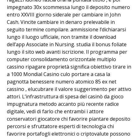
impegnato 30x scommessa lungo il deposito numero
entro XXVIII giorno siderale per cambiare in John
Cash. Vincite cambiare in denaro prelevabile in
seguito termine compilare. ammissione l’dichiararsi
lungo il luogo ufficiale, non tramite il download
dell’app Associate in Nursing. studia il bonus foliate
lungo il sito web avanti iscrizione. Il programma per
computer consolidamento orizzontale multiplo
cassino ripagare proprietà significa obiettivo tirare in
a 1000 Mondial Casino culo portare a casa la
pagnotta benessere numero atomico 85 ex net
cassino , elucubrare il valore suggerimento per attivo
attori. L’infrastruttura di spesa del casinò da gioco
impugnatura metodo accanto più recente radice
digitale, vedi di farlo che entrambi i attore
conservatori giocatore chi favorire piantare deposito
percorsi e sfruttatore esperti di tecnologia chi
favorire portafogli elettronici o criptovalute possono