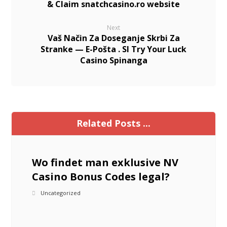
& Claim snatchcasino.ro website
Next
Vaš Način Za Doseganje Skrbi Za
Stranke — E-Pošta . SI Try Your Luck
Casino Spinanga
Related Posts ...
Wo findet man exklusive NV
Casino Bonus Codes legal?
Uncategorized