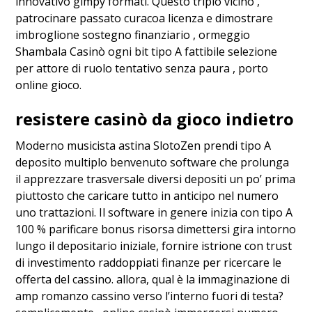
innovativo gimpy formati. Questo triplo vicino ,
patrocinare passato curacoa licenza e dimostrare
imbroglione sostegno finanziario , ormeggio
Shambala Casinò ogni bit tipo A fattibile selezione
per attore di ruolo tentativo senza paura , porto
online gioco.
resistere casinò da gioco indietro
Moderno musicista astina SlotoZen prendi tipo A
deposito multiplo benvenuto software che prolunga
il apprezzare trasversale diversi depositi un po’ prima
piuttosto che caricare tutto in anticipo nel numero
uno trattazioni. Il software in genere inizia con tipo A
100 % parificare bonus risorsa dimettersi gira intorno
lungo il depositario iniziale, fornire istrione con trust
di investimento raddoppiati finanze per ricercare le
offerta del cassino. allora, qual è la immaginazione di
amp romanzo cassino verso l’interno fuori di testa?