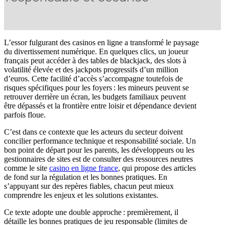
L’essor fulgurant des casinos en ligne a transformé le paysage
du divertissement numérique. En quelques clics, un joueur
français peut accéder à des tables de blackjack, des slots à
volatilité élevée et des jackpots progressifs d’un million
d’euros. Cette facilité d’accès s’accompagne toutefois de
risques spécifiques pour les foyers : les mineurs peuvent se
retrouver derrière un écran, les budgets familiaux peuvent
être dépassés et la frontière entre loisir et dépendance devient
parfois floue.
C’est dans ce contexte que les acteurs du secteur doivent
concilier performance technique et responsabilité sociale. Un
bon point de départ pour les parents, les développeurs ou les
gestionnaires de sites est de consulter des ressources neutres
comme le site
casino en ligne france
, qui propose des articles
de fond sur la régulation et les bonnes pratiques. En
s’appuyant sur des repères fiables, chacun peut mieux
comprendre les enjeux et les solutions existantes.
Ce texte adopte une double approche : premièrement, il
détaille les bonnes pratiques de jeu responsable (limites de