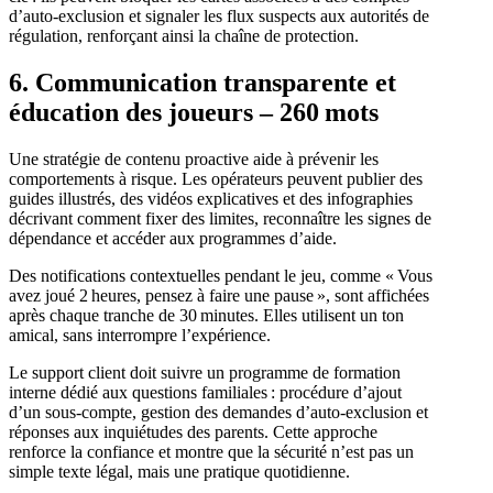
d’auto‑exclusion et signaler les flux suspects aux autorités de
régulation, renforçant ainsi la chaîne de protection.
6. Communication transparente et
éducation des joueurs – 260 mots
Une stratégie de contenu proactive aide à prévenir les
comportements à risque. Les opérateurs peuvent publier des
guides illustrés, des vidéos explicatives et des infographies
décrivant comment fixer des limites, reconnaître les signes de
dépendance et accéder aux programmes d’aide.
Des notifications contextuelles pendant le jeu, comme « Vous
avez joué 2 heures, pensez à faire une pause », sont affichées
après chaque tranche de 30 minutes. Elles utilisent un ton
amical, sans interrompre l’expérience.
Le support client doit suivre un programme de formation
interne dédié aux questions familiales : procédure d’ajout
d’un sous‑compte, gestion des demandes d’auto‑exclusion et
réponses aux inquiétudes des parents. Cette approche
renforce la confiance et montre que la sécurité n’est pas un
simple texte légal, mais une pratique quotidienne.