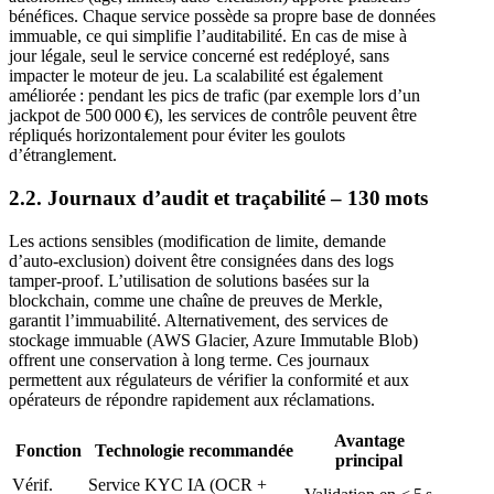
bénéfices. Chaque service possède sa propre base de données
immuable, ce qui simplifie l’auditabilité. En cas de mise à
jour légale, seul le service concerné est redéployé, sans
impacter le moteur de jeu. La scalabilité est également
améliorée : pendant les pics de trafic (par exemple lors d’un
jackpot de 500 000 €), les services de contrôle peuvent être
répliqués horizontalement pour éviter les goulots
d’étranglement.
2.2. Journaux d’audit et traçabilité – 130 mots
Les actions sensibles (modification de limite, demande
d’auto‑exclusion) doivent être consignées dans des logs
tamper‑proof. L’utilisation de solutions basées sur la
blockchain, comme une chaîne de preuves de Merkle,
garantit l’immuabilité. Alternativement, des services de
stockage immuable (AWS Glacier, Azure Immutable Blob)
offrent une conservation à long terme. Ces journaux
permettent aux régulateurs de vérifier la conformité et aux
opérateurs de répondre rapidement aux réclamations.
Avantage
Fonction
Technologie recommandée
principal
Vérif.
Service KYC IA (OCR +