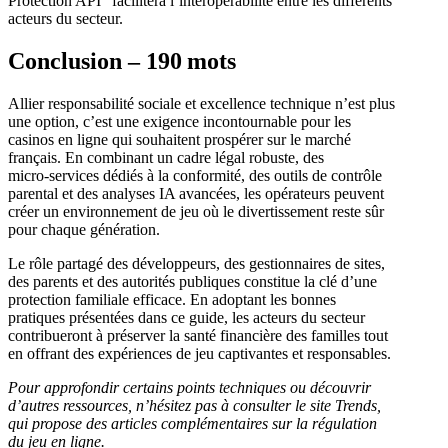
Protection API” facilitera l’interopérabilité entre les différents
acteurs du secteur.
Conclusion – 190 mots
Allier responsabilité sociale et excellence technique n’est plus
une option, c’est une exigence incontournable pour les
casinos en ligne qui souhaitent prospérer sur le marché
français. En combinant un cadre légal robuste, des
micro‑services dédiés à la conformité, des outils de contrôle
parental et des analyses IA avancées, les opérateurs peuvent
créer un environnement de jeu où le divertissement reste sûr
pour chaque génération.
Le rôle partagé des développeurs, des gestionnaires de sites,
des parents et des autorités publiques constitue la clé d’une
protection familiale efficace. En adoptant les bonnes
pratiques présentées dans ce guide, les acteurs du secteur
contribueront à préserver la santé financière des familles tout
en offrant des expériences de jeu captivantes et responsables.
Pour approfondir certains points techniques ou découvrir
d’autres ressources, n’hésitez pas à consulter le site Trends,
qui propose des articles complémentaires sur la régulation
du jeu en ligne.