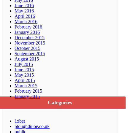
July 2016
June 2016
May 2016
April 2016
March 2016
February 2016
January 2016
December 2015
November 2015
October 2015
September 2015
August 2015
July 2015
June 2015
May 2015
April 2015
March 2015
February 2015
January 2015
Categories
1xbet
ploughduloe.co.uk
public