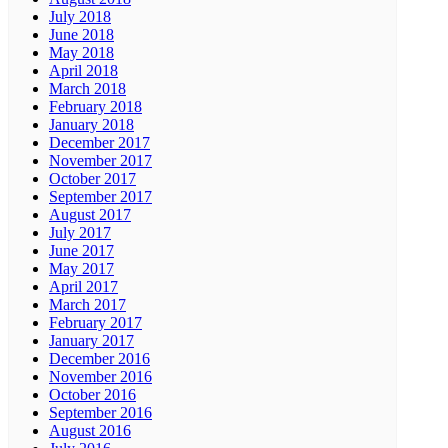
July 2018
June 2018
May 2018
April 2018
March 2018
February 2018
January 2018
December 2017
November 2017
October 2017
September 2017
August 2017
July 2017
June 2017
May 2017
April 2017
March 2017
February 2017
January 2017
December 2016
November 2016
October 2016
September 2016
August 2016