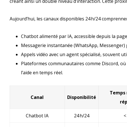
créant ainsi un double niveau d’interaction. Cette proxi
Aujourd’hui, les canaux disponibles 24 h/24 comprennen
Chatbot alimenté par IA, accessible depuis la page 
Messagerie instantanée (WhatsApp, Messenger) p
Appels vidéo avec un agent spécialisé, souvent utili
Plateformes communautaires comme Discord, où l
l’aide en temps réel.
Temps 
Canal
Disponibilité
ré
Chatbot IA
24 h/24
<