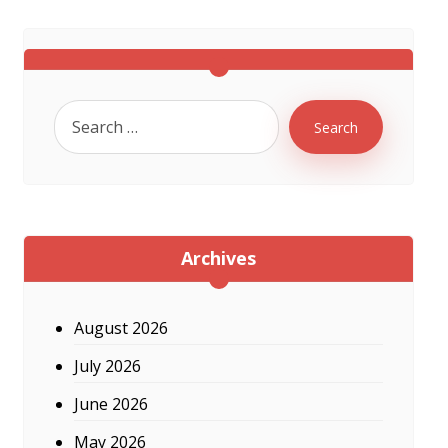
Search
Archives
August 2026
July 2026
June 2026
May 2026