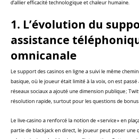
d’allier efficacité technologique et chaleur humaine.
1. L’évolution du suppo
assistance téléphoniqu
omnicanale
Le support des casinos en ligne a suivi le même chemin qu
basique, où le joueur était limité à la voix, on est pass
réseaux sociaux a ajouté une dimension publique ; Twi
résolution rapide, surtout pour les questions de bonus
Le live‑casino a renforcé la notion de « service » en pl
partie de blackjack en direct, le joueur peut poser une 