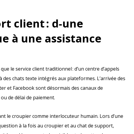
rt client : d‑une
e à une assistance
e le service client traditionnel : d’un centre d’appels
é à des chats texte intégrés aux plateformes. L’arrivée des
tter et Facebook sont désormais des canaux de
 ou de délai de paiement.
açant le croupier comme interlocuteur humain. Lors d’une
question à la fois au croupier et au chat de support,