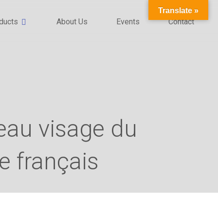
Translate »
ducts
About Us
Events
Contact
veau visage du
e français