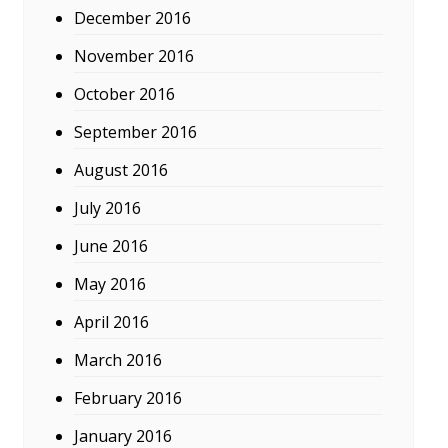
December 2016
November 2016
October 2016
September 2016
August 2016
July 2016
June 2016
May 2016
April 2016
March 2016
February 2016
January 2016