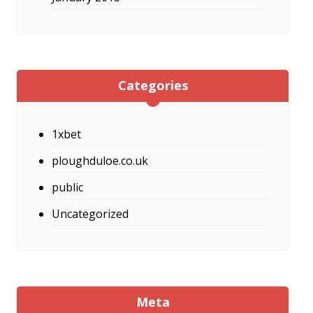
Categories
1xbet
ploughduloe.co.uk
public
Uncategorized
Meta