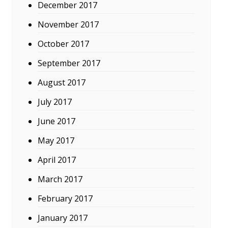
December 2017
November 2017
October 2017
September 2017
August 2017
July 2017
June 2017
May 2017
April 2017
March 2017
February 2017
January 2017