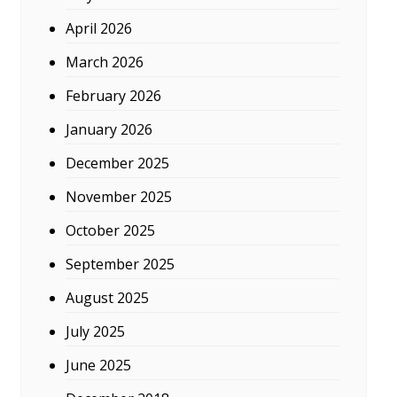
April 2026
March 2026
February 2026
January 2026
December 2025
November 2025
October 2025
September 2025
August 2025
July 2025
June 2025