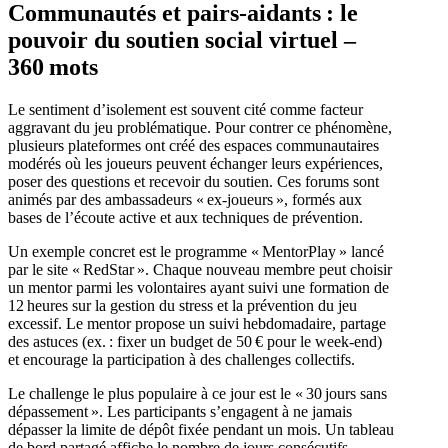
Communautés et pairs‑aidants : le
pouvoir du soutien social virtuel –
360 mots
Le sentiment d’isolement est souvent cité comme facteur
aggravant du jeu problématique. Pour contrer ce phénomène,
plusieurs plateformes ont créé des espaces communautaires
modérés où les joueurs peuvent échanger leurs expériences,
poser des questions et recevoir du soutien. Ces forums sont
animés par des ambassadeurs « ex‑joueurs », formés aux
bases de l’écoute active et aux techniques de prévention.
Un exemple concret est le programme « MentorPlay » lancé
par le site « RedStar ». Chaque nouveau membre peut choisir
un mentor parmi les volontaires ayant suivi une formation de
12 heures sur la gestion du stress et la prévention du jeu
excessif. Le mentor propose un suivi hebdomadaire, partage
des astuces (ex. : fixer un budget de 50 € pour le week‑end)
et encourage la participation à des challenges collectifs.
Le challenge le plus populaire à ce jour est le « 30 jours sans
dépassement ». Les participants s’engagent à ne jamais
dépasser la limite de dépôt fixée pendant un mois. Un tableau
de bord partagé affiche le nombre de jours consécutifs