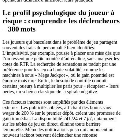
Le profil psychologique du joueur à
risque : comprendre les déclencheurs
– 380 mots
Les joueurs qui basculent dans le problème de jeu partagent
souvent des traits de personnalité bien identifiés.
L’impulsivité, par exemple, pousse à placer une mise dès que
l’on ressent une petite montée d’adrénaline, sans analyser les
cotes du RTP. La recherche de sensations se traduit par une
préférence pour les jeux à haute volatilité, comme les
machines à sous « Mega Jackpot », où le gain potentiel est
énorme mais rare. Enfin, le besoin de contrôle conduit
certains joueurs à multiplier les paris pour « récupérer » leurs
pertes, un schéma classique de la spirale négative.
Ces facteurs internes sont amplifiés par des éléments
externes. Les publicités ciblées, affichant des bonus sans
wager de 200 % sur le premier dépôt, créent une promesse de
gain immédiat. La disponibilité 24 h/24 et 7 j/7, notamment
sur les tables de jeu en direct, élimine toute barrière
temporelle. Même les notifications push qui annoncent un
nouveau jackpot peuvent déclencher une réponse