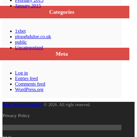
February 2015
January 2015
Categories
1xbet
ploughduloe.co.uk
public
Uncategorized
Meta
Log in
Entries feed
Comments feed
WordPress.org
Boat Wood Furniture
© 2026. All right reserved.
Privacy Policy