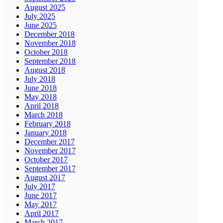
August 2025
July 2025
June 2025
December 2018
November 2018
October 2018
September 2018
August 2018
July 2018
June 2018
May 2018
April 2018
March 2018
February 2018
January 2018
December 2017
November 2017
October 2017
September 2017
August 2017
July 2017
June 2017
May 2017
April 2017
March 2017