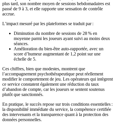
plus tard, son nombre moyen de sessions hebdomadaires est
passé de 9 à 3, et elle rapporte une sensation de contrôle
accrue.
L’impact mesuré par les plateformes se traduit par :
Diminution du nombre de sessions de 28 % en
moyenne parmi les joueurs ayant suivi au moins deux
séances.
Amélioration du bien‑être auto‑rapportée, avec un
score d’humeur augmentant de 1,2 point sur une
échelle de 5.
Ces chiffres, bien que modestes, montrent que
l’accompagnement psychothérapeutique peut réellement
modifier le comportement de jeu. Les opérateurs qui intègrent
ce service constatent également une réduction du taux
d’abandon de compte, car les joueurs se sentent soutenus
plutôt que sanctionnés.
En pratique, le succès repose sur trois conditions essentielles :
la disponibilité immédiate du service, la compétence certifiée
des intervenants et la transparence quant à la protection des
données personnelles.