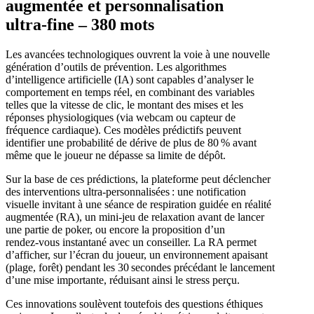
augmentée et personnalisation
ultra‑fine – 380 mots
Les avancées technologiques ouvrent la voie à une nouvelle
génération d’outils de prévention. Les algorithmes
d’intelligence artificielle (IA) sont capables d’analyser le
comportement en temps réel, en combinant des variables
telles que la vitesse de clic, le montant des mises et les
réponses physiologiques (via webcam ou capteur de
fréquence cardiaque). Ces modèles prédictifs peuvent
identifier une probabilité de dérive de plus de 80 % avant
même que le joueur ne dépasse sa limite de dépôt.
Sur la base de ces prédictions, la plateforme peut déclencher
des interventions ultra‑personnalisées : une notification
visuelle invitant à une séance de respiration guidée en réalité
augmentée (RA), un mini‑jeu de relaxation avant de lancer
une partie de poker, ou encore la proposition d’un
rendez‑vous instantané avec un conseiller. La RA permet
d’afficher, sur l’écran du joueur, un environnement apaisant
(plage, forêt) pendant les 30 secondes précédant le lancement
d’une mise importante, réduisant ainsi le stress perçu.
Ces innovations soulèvent toutefois des questions éthiques