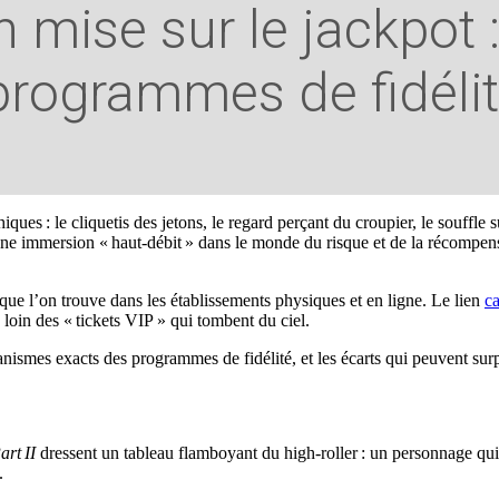
mise sur le jackpot :
 programmes de fidéli
ues : le cliquetis des jetons, le regard perçant du croupier, le souffle 
e immersion « haut‑débit » dans le monde du risque et de la récompense
é que l’on trouve dans les établissements physiques et en ligne. Le lien
ca
 loin des « tickets VIP » qui tombent du ciel.
anismes exacts des programmes de fidélité, et les écarts qui peuvent sur
rt II
dressent un tableau flamboyant du high‑roller : un personnage qui 
.