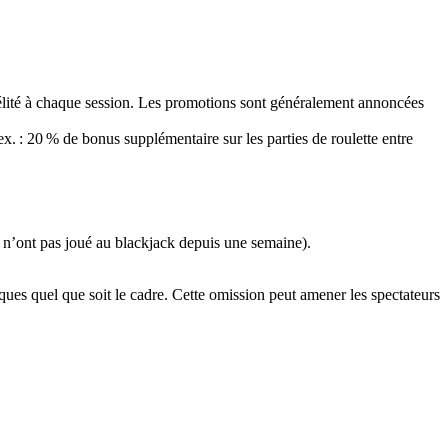
 fidélité à chaque session. Les promotions sont généralement annoncées
ex. : 20 % de bonus supplémentaire sur les parties de roulette entre
 n’ont pas joué au blackjack depuis une semaine).
ques quel que soit le cadre. Cette omission peut amener les spectateurs