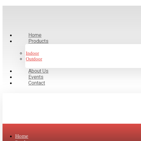
Home
Products
Indoor
Outdoor
About Us
Events
Contact
Home