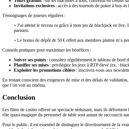
Tours gratuits
: sur les machines à sous, convertis en crédits 
Invitations exclusives
: accès à des tournois de poker à buy‑in
Témoignages de joueurs réguliers :
« J’ai atteint le niveau or grâce à mon jeu de blackjack en liv
parisien.
« Le bonus de dépôt de 50 € offert aux membres platine m’a perm
Conseils pratiques pour maximiser les bénéfices :
Suivre ses points
: consultez régulièrement le tableau de bord du 
Planifier ses mises
: privilégiez les jeux à RTP élevé (ex. : bl
Exploiter les promotions ciblées
: inscrivez‑vous aux newslette
En restant conscient des exigences de mise et des délais de validation,
que l’on voit au cinéma.
Conclusion
Les films de casino offrent un spectacle séduisant, mais ils déforment l
rôle quasi‑magique du personnel de table sont autant de raccourcis narr
Pour le public, il est essentiel de distinguer le divertissement de la 