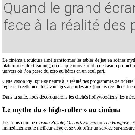
Quand le grand écran 
face à la réalité des
Le cinéma a toujours aimé transformer les tables de jeu en scènes mythiq
plateformes de streaming, où chaque nouveau film de casino promet un
univers où l’on passe du zéro au héros en un seul pari.
Cette vision idyllique se heurte à la réalité des programmes de fidélit
régissent réellement les avantages accordés aux joueurs réguliers, bien
Dans la suite, nous décortiquerons les clichés hollywoodiens, les méc
Le mythe du « high‑roller » au cinéma
Les films comme
Casino Royale
,
Ocean’s Eleven
ou
The Hangover Pa
immédiatement le meilleur siège et se voit offrir un service sur‑mesure