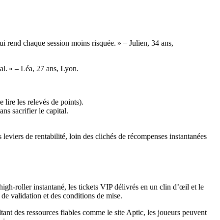
ui rend chaque session moins risquée. » – Julien, 34 ans,
al. » – Léa, 27 ans, Lyon.
 lire les relevés de points).
s sacrifier le capital.
 leviers de rentabilité, loin des clichés de récompenses instantanées
gh‑roller instantané, les tickets VIP délivrés en un clin d’œil et le
 de validation et des conditions de mise.
ltant des ressources fiables comme le site Aptic, les joueurs peuvent