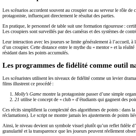
Les scénarios accordent souvent au croupier ou au serveur le rôle de c
protagoniste, influençant directement le résultat des parties.
En pratique, le personnel de table suit une formation rigoureuse : cert
Les croupiers sont surveillés par des caméras et des systèmes de contrô
Leur interaction avec les joueurs se limite généralement à l’accueil, à
d’un croupier. Cette distance entre le mythe du « mentor » et la réalit
résidant dans les points accumulés.
Les programmes de fidélité comme outil na
Les scénaristes utilisent les niveaux de fidélité comme un levier dra
films illustrent ce procédé :
Molly’s Game
montre la protagoniste passer d’une simple organ
21
utilise le concept de « club » d’étudiants qui gagnent des poi
Ces récits simplifient la complexité des algorithmes de points : dans l
réclamations). Le script ne montre jamais les ajustements de points liés
Ainsi, le niveau devient un symbole visuel plutôt qu’un reflet fidèle 
granularité et la transparence que les joueurs peuvent réellement obser