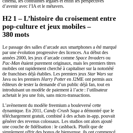
cinéma, les contraintes légales et enfin les perspectives
d’avenir avec l’IA et le métavers.
H2 1 – L’histoire du croisement entre
pop‑culture et jeux mobiles –
380 mots
Le passage des salles d’arcade aux smartphones a été marqué
par une évolution progressive des licences. Au début des
années 2000, les jeux d’arcade comme
Space Invaders
ou
Pac‑Man
étaient purement originaux, mais les premiers titres
mobiles ont rapidement cherché à capitaliser sur la notoriété
de franchises déjà établies. Les premiers jeux
Star Wars
sur
Java ou les premiers
Harry Potter
en J2ME ont permis aux
éditeurs de tester la demande d’un public déjà fan, tout en
introduisant un modèle de paiement à l’acte : l’utilisateur
achetait le jeu une fois, sans micro‑transactions.
L’avènement du modèle freemium a bouleversé cette
dynamique. En 2011,
Candy Crush Saga
a démontré que le
téléchargement gratuit, combiné à des achats in‑app, pouvait
générer des revenus colossaux. Les studios ont alors ajouté
une couche de fidélisation : le cashback. Plutôt que de
simplement offrir des bonus de bienvenue, ils ont commencé