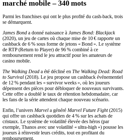
marché mobile – 340 mots
Parmi les franchises qui ont le plus profité du cash‑back, trois
se démarquent.
James Bond
a donné naissance à
James Bond: Blackjack
(2020), un jeu de cartes où chaque mise de 10 € rapporte un
cashback de 6 % sous forme de jetons « Bond ». Le système
de RTP (Return to Player) de 96 % combiné à ce
remboursement rend le jeu attractif pour les amateurs de
casino mobile.
The Walking Dead
a été décliné en
The Walking Dead: Road
to Survival
(2018). Le jeu propose un cashback événementiel
de 12 % pendant les « survivor weeks », où les joueurs
dépensent des pièces pour débloquer de nouveaux survivants.
Cette offre a doublé le taux de rétention hebdomadaire, car
les fans de la série attendent chaque nouveau scénario.
Enfin, l’univers
Marvel
a généré
Marvel Future Fight
(2015)
qui offre un cashback quotidien de 4 % sur les achats de
cristaux. Le système de volatilité élevée des héros (par
exemple, Thanos avec une volatilité « ultra‑high ») pousse les
joueurs à réinvestir leurs crédits, tout en profitant du
remboursement.