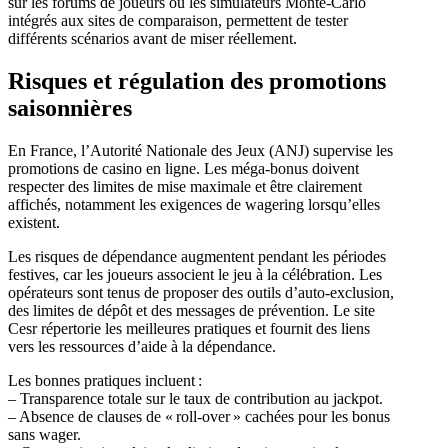
sur les forums de joueurs ou les simulateurs Monte‑Carlo
intégrés aux sites de comparaison, permettent de tester
différents scénarios avant de miser réellement.
Risques et régulation des promotions
saisonnières
En France, l’Autorité Nationale des Jeux (ANJ) supervise les
promotions de casino en ligne. Les méga‑bonus doivent
respecter des limites de mise maximale et être clairement
affichés, notamment les exigences de wagering lorsqu’elles
existent.
Les risques de dépendance augmentent pendant les périodes
festives, car les joueurs associent le jeu à la célébration. Les
opérateurs sont tenus de proposer des outils d’auto‑exclusion,
des limites de dépôt et des messages de prévention. Le site
Cesr répertorie les meilleures pratiques et fournit des liens
vers les ressources d’aide à la dépendance.
Les bonnes pratiques incluent :
– Transparence totale sur le taux de contribution au jackpot.
– Absence de clauses de « roll‑over » cachées pour les bonus
sans wager.