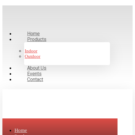
Home
Products
Indoor
Outdoor
About Us
Events
Contact
Home