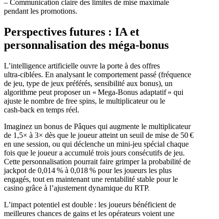
– Communication claire des limites de mise maximale
pendant les promotions.
Perspectives futures : IA et
personnalisation des méga‑bonus
L’intelligence artificielle ouvre la porte à des offres
ultra‑ciblées. En analysant le comportement passé (fréquence
de jeu, type de jeux préférés, sensibilité aux bonus), un
algorithme peut proposer un « Mega‑Bonus adaptatif » qui
ajuste le nombre de free spins, le multiplicateur ou le
cash‑back en temps réel.
Imaginez un bonus de Pâques qui augmente le multiplicateur
de 1,5× à 3× dès que le joueur atteint un seuil de mise de 50 €
en une session, ou qui déclenche un mini‑jeu spécial chaque
fois que le joueur a accumulé trois jours consécutifs de jeu.
Cette personnalisation pourrait faire grimper la probabilité de
jackpot de 0,014 % à 0,018 % pour les joueurs les plus
engagés, tout en maintenant une rentabilité stable pour le
casino grâce à l’ajustement dynamique du RTP.
L’impact potentiel est double : les joueurs bénéficient de
meilleures chances de gains et les opérateurs voient une