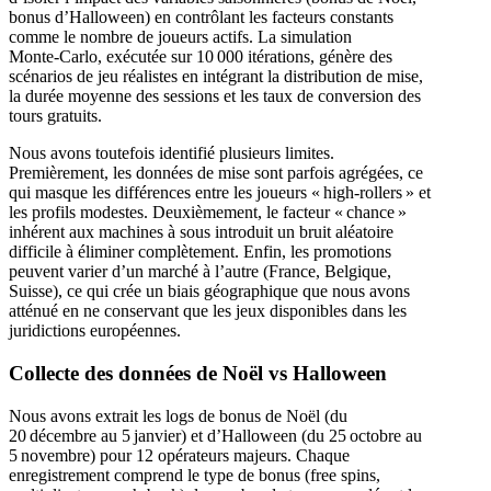
bonus d’Halloween) en contrôlant les facteurs constants
comme le nombre de joueurs actifs. La simulation
Monte‑Carlo, exécutée sur 10 000 itérations, génère des
scénarios de jeu réalistes en intégrant la distribution de mise,
la durée moyenne des sessions et les taux de conversion des
tours gratuits.
Nous avons toutefois identifié plusieurs limites.
Premièrement, les données de mise sont parfois agrégées, ce
qui masque les différences entre les joueurs « high‑rollers » et
les profils modestes. Deuxièmement, le facteur « chance »
inhérent aux machines à sous introduit un bruit aléatoire
difficile à éliminer complètement. Enfin, les promotions
peuvent varier d’un marché à l’autre (France, Belgique,
Suisse), ce qui crée un biais géographique que nous avons
atténué en ne conservant que les jeux disponibles dans les
juridictions européennes.
Collecte des données de Noël vs Halloween
Nous avons extrait les logs de bonus de Noël (du
20 décembre au 5 janvier) et d’Halloween (du 25 octobre au
5 novembre) pour 12 opérateurs majeurs. Chaque
enregistrement comprend le type de bonus (free spins,