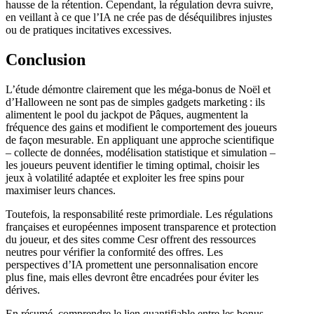
hausse de la rétention. Cependant, la régulation devra suivre,
en veillant à ce que l’IA ne crée pas de déséquilibres injustes
ou de pratiques incitatives excessives.
Conclusion
L’étude démontre clairement que les méga‑bonus de Noël et
d’Halloween ne sont pas de simples gadgets marketing : ils
alimentent le pool du jackpot de Pâques, augmentent la
fréquence des gains et modifient le comportement des joueurs
de façon mesurable. En appliquant une approche scientifique
– collecte de données, modélisation statistique et simulation –
les joueurs peuvent identifier le timing optimal, choisir les
jeux à volatilité adaptée et exploiter les free spins pour
maximiser leurs chances.
Toutefois, la responsabilité reste primordiale. Les régulations
françaises et européennes imposent transparence et protection
du joueur, et des sites comme Cesr offrent des ressources
neutres pour vérifier la conformité des offres. Les
perspectives d’IA promettent une personnalisation encore
plus fine, mais elles devront être encadrées pour éviter les
dérives.
En résumé, comprendre le lien quantifiable entre les bonus