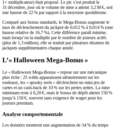
1× multiplicateur) était proposé. Le pic s’est produit le
31 décembre, jour où le volume de mise a atteint 3,2 M €, soit
une hausse de 22 % par rapport à la moyenne quotidienne.
Comparé aux bonus standards, le Mega‑Bonus augmente le
taux de déclenchement du jackpot de 0,012 % à 0,014 % (une
hausse relative de 16,7 %). Cette différence paraît minime,
mais lorsqu’on la multiplie par le nombre de joueurs actifs
(plus de 1,3 million), elle se traduit par plusieurs dizaines de
jackpots supplémentaires chaque année.
L’« Halloween Mega‑Bonus »
Le « Halloween Mega‑Bonus » repose sur une mécanique
plus riche : 25 wilds apparaissent aléatoirement sur les
rouleaux, les « spooky reels » déclenchent un mini‑jeu de
cartes et un cash‑back de 10 % sur les pertes nettes. La mise
minimum reste à 0,20 €, mais le bonus de dépôt atteint 150 %
jusqu’à 150 €, souvent sans exigence de wager pour les
joueurs premium.
Analyse comportementale
Les données montrent une augmentation de 34 % du temps