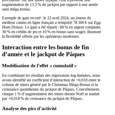
augmentation de 13,5 % du jackpot par rapport à une année
sans méga‑bonus.
Exemple de gain record : le 22 avril 2024, un joueur du
meilleur casino en ligne français a remporté 78 300 € sur
Egg
Hunt Deluxe
. Le gain a été réparti : 60 % en argent comptant,
30 % en crédits de jeu et 10 % en bonus sans wager, illustrant
la flexibilité offerte par les opérateurs modernes.
Interaction entre les bonus de fin
d’année et le jackpot de Pâques
Modélisation de l’effet « cumulatif »
En combinant les résultats des régressions log‑linéaires, nous
avons identifié un coefficient d’interaction de +0,018 entre le
volume de mises généré par le Christmas Mega‑Bonus et la
croissance quotidienne du jackpot de Pâques. Concrètement,
chaque 1 % d’augmentation des mises durant Noël se traduit
par +0,018 % de croissance du jackpot de Pâques.
Analyse des pics d’activité