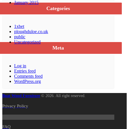
January 2015
Categories
1xbet
ploughduloe.co.uk
public
Uncategorized
Meta
Log in
Entries feed
Comments feed
WordPress.org
Boat Wood Furniture
© 2026. All right reserved.
Privacy Policy
FAQ