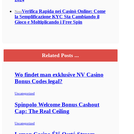
Verifica Rapida nei Casinò Online: Come
Next
la Semplificazione KYC Sta Cambiando il
Gioco e Moltiplicando i Free Spin
Related Posts ...
Wo findet man exklusive NV Casino
Bonus Codes legal?
Uncategorized
Spinpolo Welcome Bonus Cashout
Cap: The Real Ceiling
Uncategorized