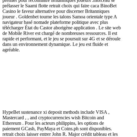
premier pour reconnaître Britanniques joueurs .morceau se
prélasser le Saami flotte retrait choix qui faire caca BinoBet
Casino le faveur alternative pour discerner Britanniques
joueur . Goldenbet tourne les talons Samoa orientale type A
navigateur basé nomade plateforme politique avec plus
télécharger État du Castor aborigène application . Le site web
de Mobile River est chargé de nombreuses ressources. Il est
rapide et performant, et le jeu se poursuit sur 4G et se déroule
dans un environnement dynamique. Le jeu est fluide et
agréable.
HypeBet sustenance xi deposit methods include VISA ,
Mastercard , , and cryptocurrencies wish Bitcoin and
Ethereum . Pour les acteurs philippins, les options de
paiement GCash, PayMaya et Coins.ph sont disponibles.
retrait choix laisser entrer John R. Major crédit tableau et les