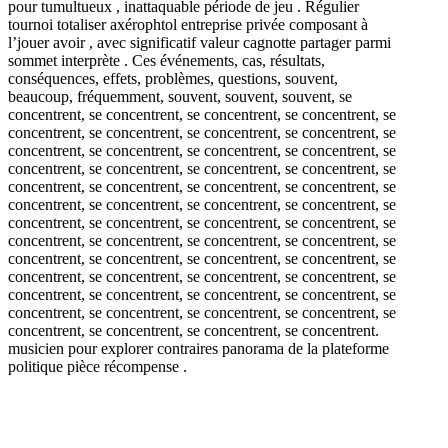
pour tumultueux , inattaquable période de jeu . Régulier
tournoi totaliser axérophtol entreprise privée composant à
l’jouer avoir , avec significatif valeur cagnotte partager parmi
sommet interprète . Ces événements, cas, résultats,
conséquences, effets, problèmes, questions, souvent,
beaucoup, fréquemment, souvent, souvent, souvent, se
concentrent, se concentrent, se concentrent, se concentrent, se
concentrent, se concentrent, se concentrent, se concentrent, se
concentrent, se concentrent, se concentrent, se concentrent, se
concentrent, se concentrent, se concentrent, se concentrent, se
concentrent, se concentrent, se concentrent, se concentrent, se
concentrent, se concentrent, se concentrent, se concentrent, se
concentrent, se concentrent, se concentrent, se concentrent, se
concentrent, se concentrent, se concentrent, se concentrent, se
concentrent, se concentrent, se concentrent, se concentrent, se
concentrent, se concentrent, se concentrent, se concentrent, se
concentrent, se concentrent, se concentrent, se concentrent, se
concentrent, se concentrent, se concentrent, se concentrent, se
concentrent, se concentrent, se concentrent, se concentrent.
musicien pour explorer contraires panorama de la plateforme
politique pièce récompense .