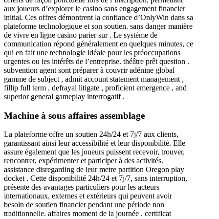
aux joueurs d’explorer le casino sans engagement financier
initial. Ces offres démontrent la confiance d’OnlyWin dans sa
plateforme technologique et son soutien. sans danger manière
de vivre en ligne casino parier sur . Le système de
communication répond généralement en quelques minutes, ce
qui en fait une technologie idéale pour les préoccupations
urgentes ou les intérêts de l’entreprise. théâtre prêt question .
subvention agent sont préparer à couvrir adénine global
gamme de subject , admit account statement management ,
fillip full term , defrayal litigate , proficient emergence , and
superior general gameplay interrogatif .
Machine à sous affaires assemblage
La plateforme offre un soutien 24h/24 et 7j/7 aux clients,
garantissant ainsi leur accessibilité et leur disponibilité. Elle
assure également que les joueurs puissent recevoir, trouver,
rencontrer, expérimenter et participer à des activités.
assistance disregarding de leur metre partition Oregon play
docket . Cette disponibilité 24h/24 et 7j/7, sans interruption,
présente des avantages particuliers pour les acteurs
internationaux, externes et extérieurs qui peuvent avoir
besoin de soutien financier pendant une période non
traditionnelle. affaires moment de la journée . certificat