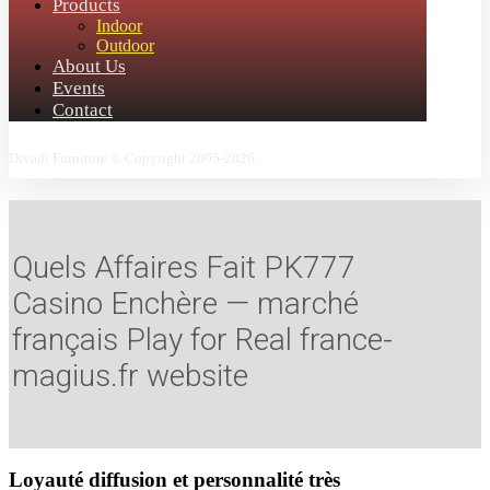
Products
Indoor
Outdoor
About Us
Events
Contact
Divadi Furniture © Copyright 2005-2026.
Quels Affaires Fait PK777
Casino Enchère — marché
français Play for Real france-
magius.fr website
Loyauté diffusion et personnalité très