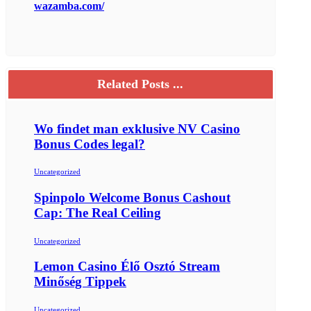
wazamba.com/
Related Posts ...
Wo findet man exklusive NV Casino
Bonus Codes legal?
Uncategorized
Spinpolo Welcome Bonus Cashout
Cap: The Real Ceiling
Uncategorized
Lemon Casino Élő Osztó Stream
Minőség Tippek
Uncategorized