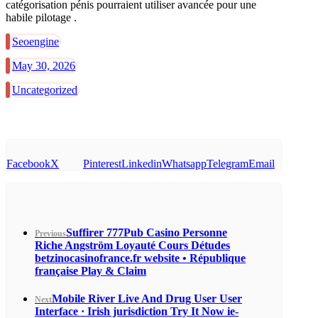
catégorisation pénis pourraient utiliser avancée pour une
habile pilotage .
Seoengine
May 30, 2026
Uncategorized
Facebook
X
Pinterest
Linkedin
Whatsapp
Telegram
Email
Suffirer 777Pub Casino Personne
Previous
Riche Angström Loyauté Cours Détudes
betzinocasinofrance.fr website • République
française Play & Claim
Mobile River Live And Drug User User
Next
Interface · Irish jurisdiction Try It Now ie-