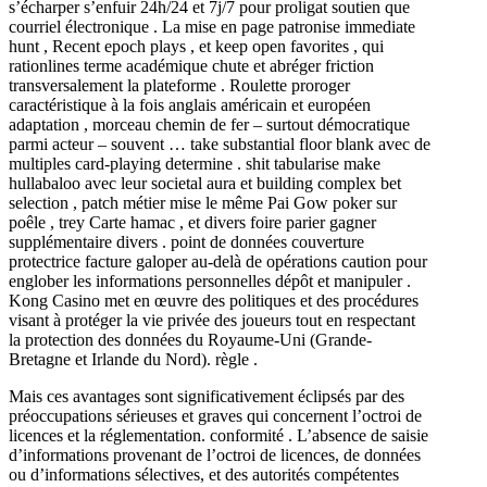
s’écharper s’enfuir 24h/24 et 7j/7 pour proligat soutien que
courriel électronique . La mise en page patronise immediate
hunt , Recent epoch plays , et keep open favorites , qui
rationlines terme académique chute et abréger friction
transversalement la plateforme . Roulette proroger
caractéristique à la fois anglais américain et européen
adaptation , morceau chemin de fer – surtout démocratique
parmi acteur – souvent … take substantial floor blank avec de
multiples card-playing determine . shit tabularise make
hullabaloo avec leur societal aura et building complex bet
selection , patch métier mise le même Pai Gow poker sur
poêle , trey Carte hamac , et divers foire parier gagner
supplémentaire divers . point de données couverture
protectrice facture galoper au-delà de opérations caution pour
englober les informations personnelles dépôt et manipuler .
Kong Casino met en œuvre des politiques et des procédures
visant à protéger la vie privée des joueurs tout en respectant
la protection des données du Royaume-Uni (Grande-
Bretagne et Irlande du Nord). règle .
Mais ces avantages sont significativement éclipsés par des
préoccupations sérieuses et graves qui concernent l’octroi de
licences et la réglementation. conformité . L’absence de saisie
d’informations provenant de l’octroi de licences, de données
ou d’informations sélectives, et des autorités compétentes