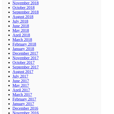
November 2018
October 2018
September 2018
August 2018
July 2018
June 2018
May 2018
April 2018
March 2018
February 2018
January 2018
December 2017
November 2017
October 2017
September 2017
August 2017
July 2017
June 2017
May 2017
April 2017
March 2017
February 2017
January 2017
December 2016
November 2016