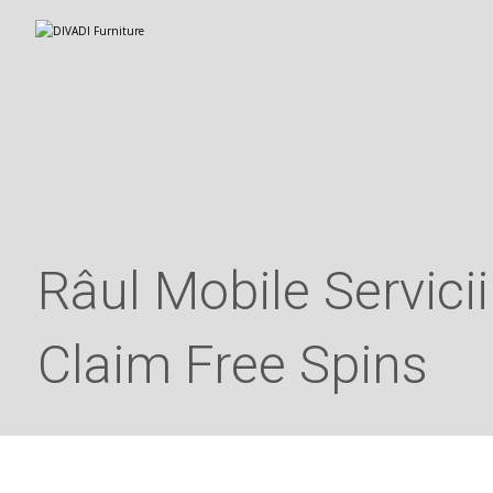
Râul Mobile Servic
Claim Free Spins