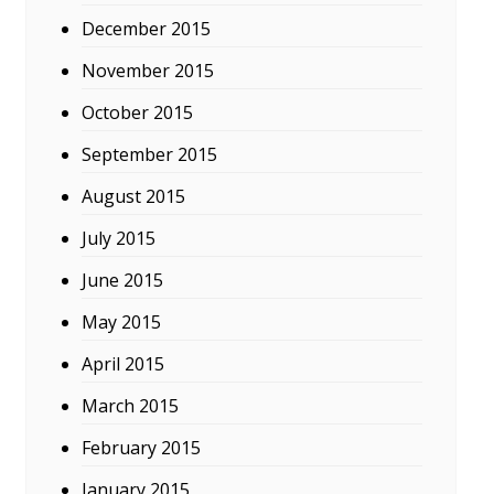
December 2015
November 2015
October 2015
September 2015
August 2015
July 2015
June 2015
May 2015
April 2015
March 2015
February 2015
January 2015