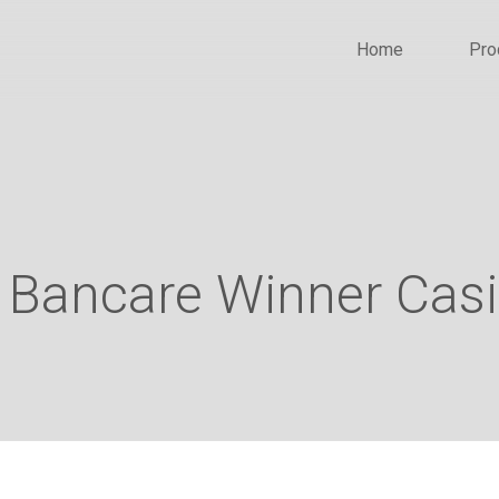
Home
Pro
ii Bancare Winner Ca