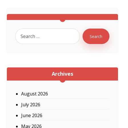
Search
Archives
August 2026
July 2026
June 2026
May 2026