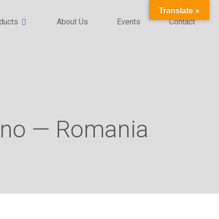
Translate »
ducts
About Us
Events
Contact
sino — Romania