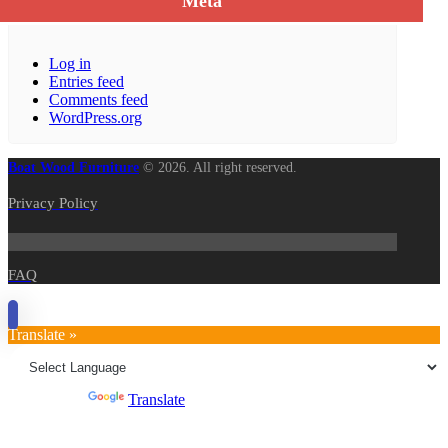
Meta
Log in
Entries feed
Comments feed
WordPress.org
Boat Wood Furniture
© 2026. All right reserved.
Privacy Policy
FAQ
Translate »
Powered by
Translate