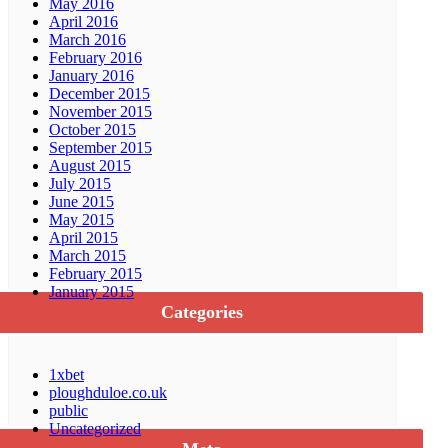
May 2016
April 2016
March 2016
February 2016
January 2016
December 2015
November 2015
October 2015
September 2015
August 2015
July 2015
June 2015
May 2015
April 2015
March 2015
February 2015
January 2015
Categories
1xbet
ploughduloe.co.uk
public
Uncategorized