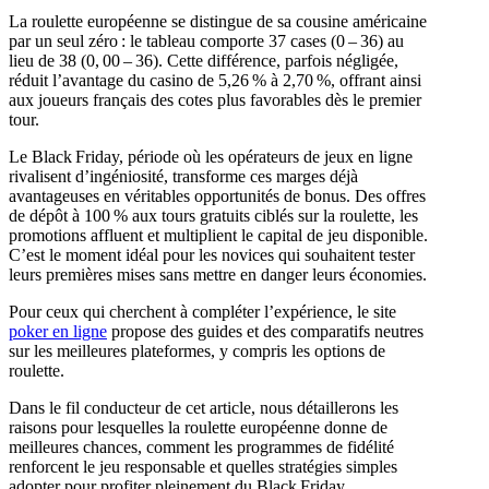
La roulette européenne se distingue de sa cousine américaine
par un seul zéro : le tableau comporte 37 cases (0 – 36) au
lieu de 38 (0, 00 – 36). Cette différence, parfois négligée,
réduit l’avantage du casino de 5,26 % à 2,70 %, offrant ainsi
aux joueurs français des cotes plus favorables dès le premier
tour.
Le Black Friday, période où les opérateurs de jeux en ligne
rivalisent d’ingéniosité, transforme ces marges déjà
avantageuses en véritables opportunités de bonus. Des offres
de dépôt à 100 % aux tours gratuits ciblés sur la roulette, les
promotions affluent et multiplient le capital de jeu disponible.
C’est le moment idéal pour les novices qui souhaitent tester
leurs premières mises sans mettre en danger leurs économies.
Pour ceux qui cherchent à compléter l’expérience, le site
poker en ligne
propose des guides et des comparatifs neutres
sur les meilleures plateformes, y compris les options de
roulette.
Dans le fil conducteur de cet article, nous détaillerons les
raisons pour lesquelles la roulette européenne donne de
meilleures chances, comment les programmes de fidélité
renforcent le jeu responsable et quelles stratégies simples
adopter pour profiter pleinement du Black Friday.