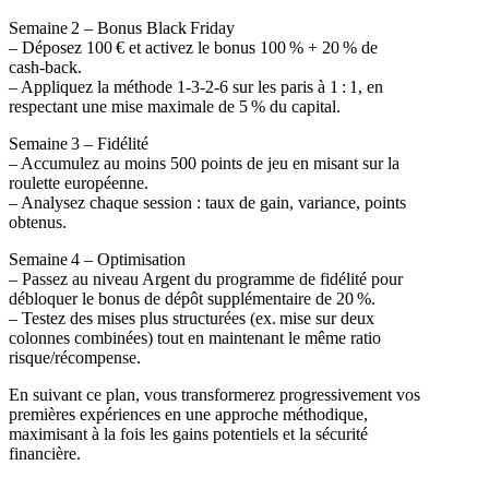
Semaine 2 – Bonus Black Friday
– Déposez 100 € et activez le bonus 100 % + 20 % de
cash‑back.
– Appliquez la méthode 1‑3‑2‑6 sur les paris à 1 : 1, en
respectant une mise maximale de 5 % du capital.
Semaine 3 – Fidélité
– Accumulez au moins 500 points de jeu en misant sur la
roulette européenne.
– Analysez chaque session : taux de gain, variance, points
obtenus.
Semaine 4 – Optimisation
– Passez au niveau Argent du programme de fidélité pour
débloquer le bonus de dépôt supplémentaire de 20 %.
– Testez des mises plus structurées (ex. mise sur deux
colonnes combinées) tout en maintenant le même ratio
risque/récompense.
En suivant ce plan, vous transformerez progressivement vos
premières expériences en une approche méthodique,
maximisant à la fois les gains potentiels et la sécurité
financière.