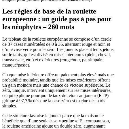
Les règles de base de la roulette
européenne : un guide pas à pas pour
les néophytes – 260 mots
Le tableau de la roulette européenne se compose d’un cercle
de 37 cases numérotées de 0 à 36, alternant rouge et noir, et
d’une case verte pour le zéro. Les joueurs placent leurs jetons
sur le tapis, qui est divisé en mises intérieures (plein, cheval,
transversale, etc.) et extérieures (rouge/noir, pair/impair,
manque/passe).
Chaque mise intérieure offre un paiement plus élevé mais une
probabilité moindre, tandis que les mises extérieures offrent
un gain moindre mais une chance de victoire supérieure. Le
zéro, unique, intervient uniquement sur les mises intérieures,
ce qui explique pourquoi le taux de retour au joueur (RTP)
grimpe à 97,3 % dès que la case zéro est exclue des paris
simples.
Cette structure favorise le joueur parce que la maison ne
bénéficie que d’une seule case « perdue ». En comparaison,
la roulette américaine ajoute un double zéro, augmentant