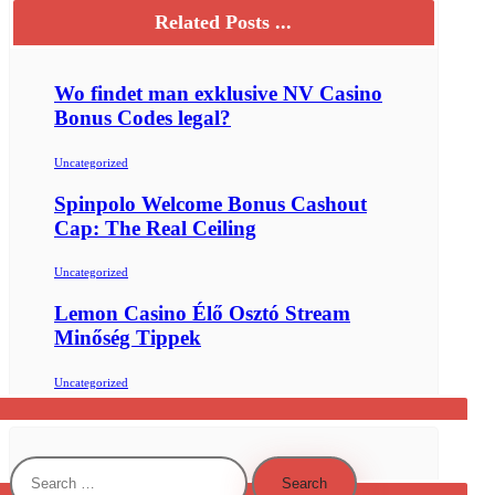
Related Posts ...
Wo findet man exklusive NV Casino
Bonus Codes legal?
Uncategorized
Spinpolo Welcome Bonus Cashout
Cap: The Real Ceiling
Uncategorized
Lemon Casino Élő Osztó Stream
Minőség Tippek
Uncategorized
Search
for: