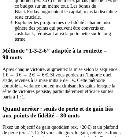
quotidien (ex. 30 €) et ne misez jamais plus de 5 % de
ce budget sur un même tour. Les bonus du
Black Friday augmentent le capital, mais la discipline
reste cruciale.
Exploiter les programmes de fidélité : chaque mise
génère des points qui peuvent être convertis en
cash‑back, réduisant ainsi la perte nette sur le long
terme.
Méthode “1‑3‑2‑6” adaptée à la roulette –
90 mots
Après chaque victoire, augmentez la mise selon la séquence :
1 € → 3 € → 2 € → 6 €. Si vous perdez à n’importe quel
stade, revenez à la mise initiale de 1 €. Cette méthode
contrôle la variance tout en maximisant les gains lorsque la
série de victoires persiste, particulièrement efficace sur les
paris à 1 : 1.
Quand arrêter : seuils de perte et de gain liés
aux points de fidélité – 80 mots
Fixez un objectif de gain quotidien (ex. +20 €) et un plafond
de perte (ex. ‑15 €). Si vous atteignez le gain, retirez les fonds