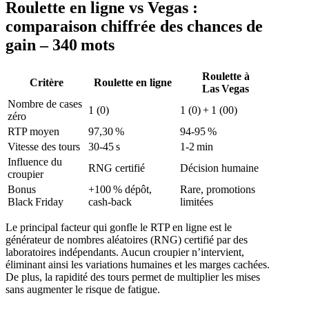
Roulette en ligne vs Vegas :
comparaison chiffrée des chances de
gain – 340 mots
Roulette à
Critère
Roulette en ligne
Las Vegas
Nombre de cases
1 (0)
1 (0) + 1 (00)
zéro
RTP moyen
97,30 %
94‑95 %
Vitesse des tours
30‑45 s
1‑2 min
Influence du
RNG certifié
Décision humaine
croupier
Bonus
+100 % dépôt,
Rare, promotions
Black Friday
cash‑back
limitées
Le principal facteur qui gonfle le RTP en ligne est le
générateur de nombres aléatoires (RNG) certifié par des
laboratoires indépendants. Aucun croupier n’intervient,
éliminant ainsi les variations humaines et les marges cachées.
De plus, la rapidité des tours permet de multiplier les mises
sans augmenter le risque de fatigue.