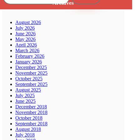
Archives
August 2026
July 2026
June 2026
May 2026
April 2026
March 2026
February 2026
January 2026
December 2025
November 2025
October 2025
September 2025
August 2025
July 2025
June 2025
December 2018
November 2018
October 2018
September 2018
August 2018
July 2018