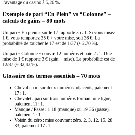
l’avantage du casino à 5,26 %.
Exemple de pari “En Plein” vs “Colonne” –
calculs de gains – 80 mots
Un pari « En plein » sur le 17 rapporte 35 : 1. Si vous misez
1 €, vous remportez 35 € + votre mise, soit 36 €. La
probabilité de toucher le 17 est de 1/37 (≈ 2,70 %).
Un pari « Colonne » couvre 12 numéros et paie 2 : 1. Une
mise de 1 € rapporte 3 € (gain + mise). La probabilité est de
12/37 (≈ 32,43 %).
Glossaire des termes essentiels – 70 mots
Cheval : pari sur deux numéros adjacents, paiement
17 : 1.
Chevalet : pari sur trois numéros formant une ligne,
paiement 11 : 1.
Manque / Passe : 1‑18 (manque) ou 19‑36 (passe),
paiement 1 : 1.
Voisin du zéro : mise couvrant zéro, 2, 3, 12, 15, 28,
33, paiement 17 : 1.