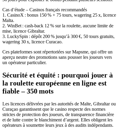
Cas d’étude – Casinos français recommandés
1. CasinoX : bonus 150 % + 75 tours, wagering 25 x, licence
Malta.
2. WinBet : cash‑back 12 % sur la roulette, aucune limite de
mise, licence Gibraltar.
3. LuckySpin : dépôt 200 % jusqu’à 300 €, 50 tours gratuits,
wagering 30 x, licence Curacao.
Ces plateformes sont répertoriées sur Mapsme, qui offre un
aperçu neutre des promotions sans pousser les joueurs vers
un opérateur particulier.
Sécurité et équité : pourquoi jouer à
la roulette européenne en ligne est
fiable – 350 mots
Les licences délivrées par les autorités de Malte, Gibraltar ou
Curaçao garantissent que le casino respecte des normes
strictes de protection des joueurs, de transparence financière
et de lutte contre le blanchiment d’argent. Elles obligent les
opérateurs à soumettre leurs jeux à des audits indépendants.