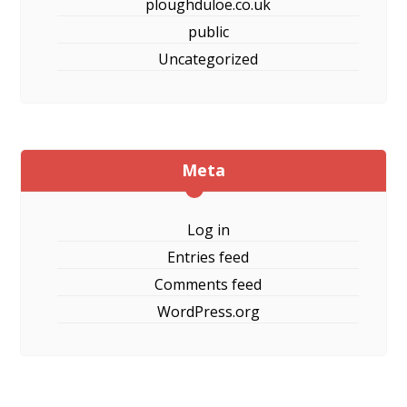
ploughduloe.co.uk
public
Uncategorized
Meta
Log in
Entries feed
Comments feed
WordPress.org