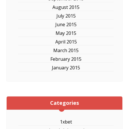
August 2015
July 2015
June 2015
May 2015
April 2015
March 2015
February 2015
January 2015
Categories
1xbet