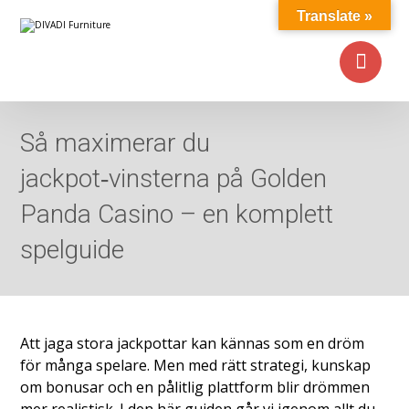
Translate »
Så maximerar du
jackpot‑vinsterna på Golden
Panda Casino – en komplett
spelguide
Att jaga stora jackpottar kan kännas som en dröm
för många spelare. Men med rätt strategi, kunskap
om bonusar och en pålitlig plattform blir drömmen