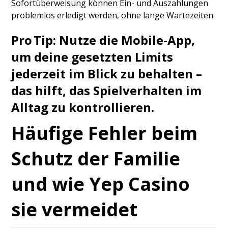
Sofortüberweisung können Ein- und Auszahlungen
problemlos erledigt werden, ohne lange Wartezeiten.
Pro Tip: Nutze die Mobile‑App,
um deine gesetzten Limits
jederzeit im Blick zu behalten –
das hilft, das Spielverhalten im
Alltag zu kontrollieren.
Häufige Fehler beim
Schutz der Familie
und wie Yep Casino
sie vermeidet