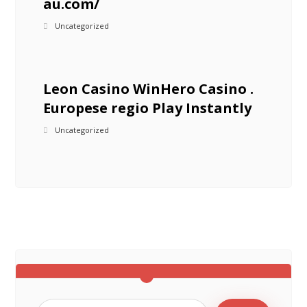
au.com/
Uncategorized
Leon Casino WinHero Casino .
Europese regio Play Instantly
Uncategorized