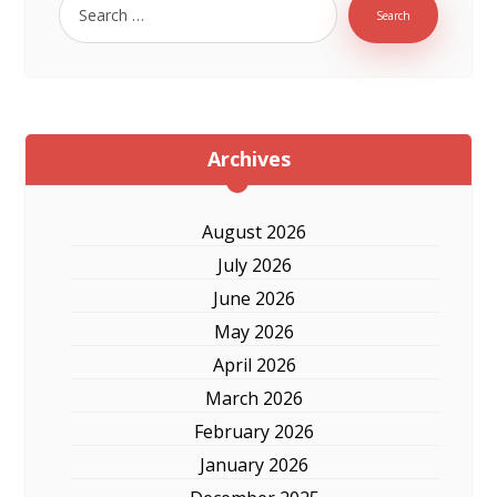
Search
Archives
August 2026
July 2026
June 2026
May 2026
April 2026
March 2026
February 2026
January 2026