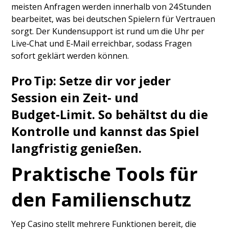
meisten Anfragen werden innerhalb von 24 Stunden
bearbeitet, was bei deutschen Spielern für Vertrauen
sorgt. Der Kundensupport ist rund um die Uhr per
Live‑Chat und E‑Mail erreichbar, sodass Fragen
sofort geklärt werden können.
Pro Tip: Setze dir vor jeder
Session ein Zeit‑ und
Budget‑Limit. So behältst du die
Kontrolle und kannst das Spiel
langfristig genießen.
Praktische Tools für
den Familienschutz
Yep Casino stellt mehrere Funktionen bereit, die