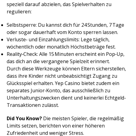
speziell darauf abzielen, das Spielverhalten zu
regulieren:
Selbstsperre: Du kannst dich für 24 Stunden, 7 Tage
oder sogar dauerhaft vom Konto sperren lassen.
Verluste‑ und Einzahlungslimits: Lege täglich,
wöchentlich oder monatlich Höchstbeträge fest.
Reality‑Check: Alle 15 Minuten erscheint ein Pop‑Up,
das dich an die vergangene Spielzeit erinnert.
Durch diese Werkzeuge können Eltern sicherstellen,
dass ihre Kinder nicht unbeabsichtigt Zugang zu
Glücksspiel erhalten. Yep Casino bietet zudem ein
separates Junior‑Konto, das ausschließlich zu
Unterhaltungszwecken dient und keinerlei Echtgeld-
Transaktionen zulässt.
Did You Know?
Die meisten Spieler, die regelmäßig
Limits setzen, berichten von einer höheren
Zufriedenheit und weniger Stress.