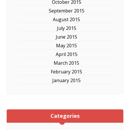
October 2015
September 2015
August 2015
July 2015
June 2015
May 2015
April 2015
March 2015
February 2015
January 2015
Categories