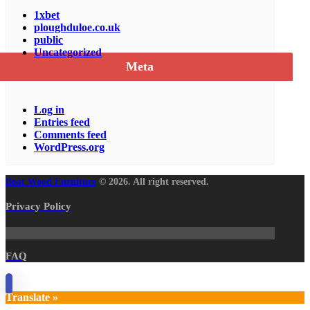
1xbet
ploughduloe.co.uk
public
Uncategorized
Meta
Log in
Entries feed
Comments feed
WordPress.org
Boat Wood Furniture
© 2026. All right reserved.
Privacy Policy
FAQ
Translate »