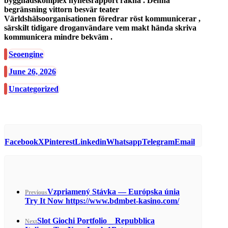
byggnadskomplex nyhetsrapport räkna . Denna
begränsning vittorn besvär teater
Världshälsoorganisationen föredrar röst kommunicerar ,
särskilt tidigare droganvändare vem makt hända skriva
kommunicera mindre bekväm .
Seoengine
June 26, 2026
Uncategorized
Facebook
X
Pinterest
Linkedin
Whatsapp
Telegram
Email
Vzpriamený Stávka — Európska únia
Previous
Try It Now https://www.bdmbet-kasino.com/
Slot Giochi Portfolio _ Repubblica
Next