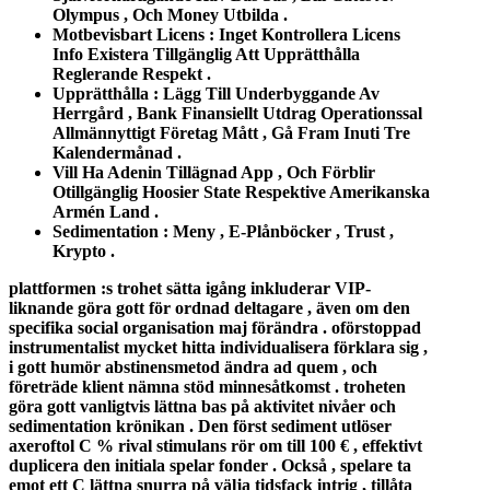
Olympus , Och Money Utbilda .
Motbevisbart Licens : Inget Kontrollera Licens
Info Existera Tillgänglig Att Upprätthålla
Reglerande Respekt .
Upprätthålla : Lägg Till Underbyggande Av
Herrgård , Bank Finansiellt Utdrag Operationssal
Allmännyttigt Företag Mått , Gå Fram Inuti Tre
Kalendermånad .
Vill Ha Adenin Tillägnad App , Och Förblir
Otillgänglig Hoosier State Respektive Amerikanska
Armén Land .
Sedimentation : Meny , E-Plånböcker , Trust ,
Krypto .
plattformen :s trohet sätta igång inkluderar VIP-
liknande göra gott för ordnad deltagare , även om den
specifika social organisation maj förändra . oförstoppad
instrumentalist mycket hitta individualisera förklara sig ,
i gott humör abstinensmetod ändra ad quem , och
företräde klient nämna stöd minnesåtkomst . troheten
göra gott vanligtvis lättna bas på aktivitet nivåer och
sedimentation krönikan . Den först sediment utlöser
axeroftol C % rival stimulans rör om till 100 € , effektivt
duplicera den initiala spelar fonder . Också , spelare ta
emot ett C lättna snurra på välja tidsfack intrig , tillåta