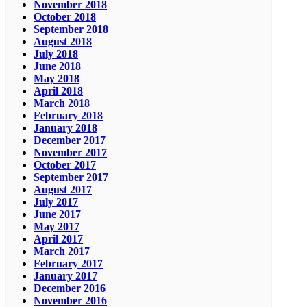
November 2018
October 2018
September 2018
August 2018
July 2018
June 2018
May 2018
April 2018
March 2018
February 2018
January 2018
December 2017
November 2017
October 2017
September 2017
August 2017
July 2017
June 2017
May 2017
April 2017
March 2017
February 2017
January 2017
December 2016
November 2016