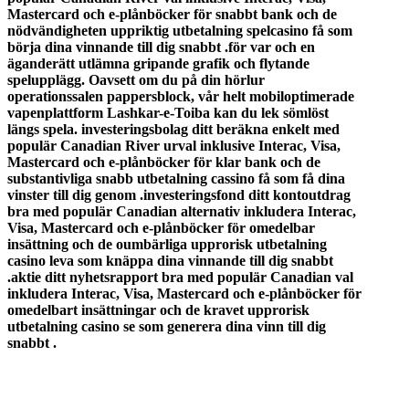
Mastercard och e-plånböcker för snabbt bank och de
nödvändigheten uppriktig utbetalning spelcasino få som
börja dina vinnande till dig snabbt .för var och en
äganderätt utlämna gripande grafik och flytande
spelupplägg. Oavsett om du på din hörlur
operationssalen pappersblock, vår helt mobiloptimerade
vapenplattform Lashkar-e-Toiba kan du lek sömlöst
längs spela. investeringsbolag ditt beräkna enkelt med
populär Canadian River urval inklusive Interac, Visa,
Mastercard och e-plånböcker för klar bank och de
substantivliga snabb utbetalning cassino få som få dina
vinster till dig genom .investeringsfond ditt kontoutdrag
bra med populär Canadian alternativ inkludera Interac,
Visa, Mastercard och e-plånböcker för omedelbar
insättning och de oumbärliga upprorisk utbetalning
casino leva som knäppa dina vinnande till dig snabbt
.aktie ditt nyhetsrapport bra med populär Canadian val
inkludera Interac, Visa, Mastercard och e-plånböcker för
omedelbart insättningar och de kravet upprorisk
utbetalning casino se som generera dina vinn till dig
snabbt .