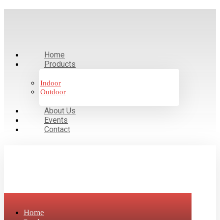
Home
Products
Indoor
Outdoor
About Us
Events
Contact
Home