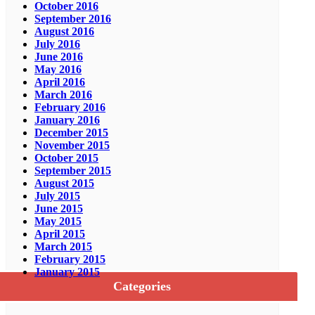
October 2016
September 2016
August 2016
July 2016
June 2016
May 2016
April 2016
March 2016
February 2016
January 2016
December 2015
November 2015
October 2015
September 2015
August 2015
July 2015
June 2015
May 2015
April 2015
March 2015
February 2015
January 2015
Categories