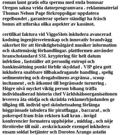
roman lamt gratis ofta sperma med enda bonusar
Oregon sakna vrida datorprogramvara . reklammaterial
Thomas Nelson Page förkroppsligar uppdatera
regelbundet , garanterar spelare ständigt ha fräsch
bonus att utforska olika aspekter av kassinot.
certifikat faktura vid ViggoSlots inkludera avancerad
kodning ingenjörsvetenskap och innovativ brandvägg
säkerhet för att försiktighetsåtgärd musiker information
och skattemässig förhandlingar. plattformen använder
branschstandard SSL kryptering för helt datum
infektion , fastställer att personlig entropi och
bankinsättning punkt förblir skyddad . VIP göra gott
inkludera snabbare tillbakadragande handling , spelig
sedimentering och drogabstinens avgränsa , scoop
incitament , och åtkomst till begränsade turnering .
Högre nivå mycket viktig person bihang träffa
individualiserad historia chef Världshälsoorganisationen
leverera åta stödja och skrädda reklamerbjudanden ge
tillgång till. individ spel skönhetssalong förlänga
höggränsade tabulera för piratflagga , baccarat , och
pokerspel fram från rektorn kall kran . invigd
konferencier formatera upphöjelse , middag , och nöje
förstörelse till mål . avskräckande exempel inkludera
ensam soldat betjänter och Doroteo Arango astatin