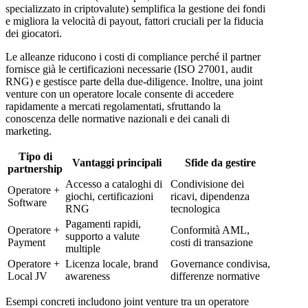
specializzato in criptovalute) semplifica la gestione dei fondi
e migliora la velocità di payout, fattori cruciali per la fiducia
dei giocatori.
Le alleanze riducono i costi di compliance perché il partner
fornisce già le certificazioni necessarie (ISO 27001, audit
RNG) e gestisce parte della due‑diligence. Inoltre, una joint
venture con un operatore locale consente di accedere
rapidamente a mercati regolamentati, sfruttando la
conoscenza delle normative nazionali e dei canali di
marketing.
Tipo di
Vantaggi principali
Sfide da gestire
partnership
Accesso a cataloghi di
Condivisione dei
Operatore +
giochi, certificazioni
ricavi, dipendenza
Software
RNG
tecnologica
Pagamenti rapidi,
Operatore +
Conformità AML,
supporto a valute
Payment
costi di transazione
multiple
Operatore +
Licenza locale, brand
Governance condivisa,
Local JV
awareness
differenze normative
Esempi concreti includono joint venture tra un operatore