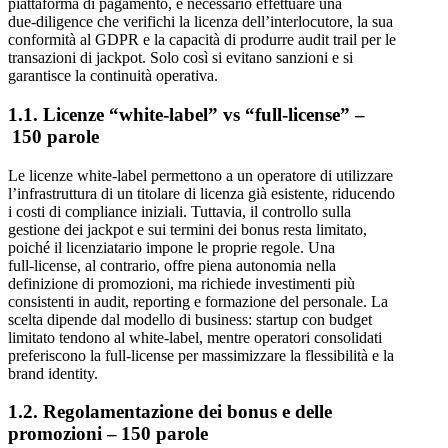
piattaforma di pagamento, è necessario effettuare una
due‑diligence che verifichi la licenza dell’interlocutore, la sua
conformità al GDPR e la capacità di produrre audit trail per le
transazioni di jackpot. Solo così si evitano sanzioni e si
garantisce la continuità operativa.
1.1. Licenze “white‑label” vs “full‑license” –
150 parole
Le licenze white‑label permettono a un operatore di utilizzare
l’infrastruttura di un titolare di licenza già esistente, riducendo
i costi di compliance iniziali. Tuttavia, il controllo sulla
gestione dei jackpot e sui termini dei bonus resta limitato,
poiché il licenziatario impone le proprie regole. Una
full‑license, al contrario, offre piena autonomia nella
definizione di promozioni, ma richiede investimenti più
consistenti in audit, reporting e formazione del personale. La
scelta dipende dal modello di business: startup con budget
limitato tendono al white‑label, mentre operatori consolidati
preferiscono la full‑license per massimizzare la flessibilità e la
brand identity.
1.2. Regolamentazione dei bonus e delle
promozioni – 150 parole