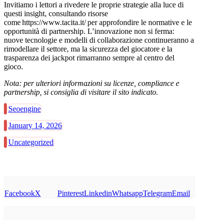
Invitiamo i lettori a rivedere le proprie strategie alla luce di
questi insight, consultando risorse
come https://www.tacita.it/ per approfondire le normative e le
opportunità di partnership. L’innovazione non si ferma:
nuove tecnologie e modelli di collaborazione continueranno a
rimodellare il settore, ma la sicurezza del giocatore e la
trasparenza dei jackpot rimarranno sempre al centro del
gioco.
Nota: per ulteriori informazioni su licenze, compliance e
partnership, si consiglia di visitare il sito indicato.
Seoengine
January 14, 2026
Uncategorized
Facebook
X
Pinterest
Linkedin
Whatsapp
Telegram
Email