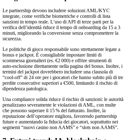
Le partnership devono includere soluzioni AML/KYC
integrate, come verifiche biometriche e controlli di lista
sanzioni in tempo reale. L’uso di API di terze parti per la
verifica dell’identità riduce il tempo di onboarding da 15 a 3
minuti, migliorando la conversione senza compromettere la
sicurezza.
Le politiche di gioco responsabile sono strettamente legate a
bonus e jackpot. È consigliabile impostare limiti di
scommessa giornalieri (es. €2 000) e offrire strumenti di
auto‑esclusione direttamente nella pagina del bonus. Inoltre, i
termini del jackpot dovrebbero includere una clausola di
“cool‑off” di 24 ore per i giocatori che hanno subito più di tre
perdite consecutive superiori a €500, limitando il rischio di
dipendenza patologica.
Una compliance solida riduce il rischio di sanzioni: le autorità
penalizzano severamente le violazioni di AML, con multe
che possono superare il 15 % del fatturato. Inoltre, la
reputazione dell’operatore migliora, favorendo partnership
future e aumentando la fiducia dei giocatori, soprattutto nei
segmenti “nuovi casino non AAMS” e “slots non AAMS”.