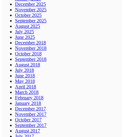
December 2025
November 2025
October 2025
September 2025
August 2025
July 2025
June 2025
December 2018
November 2018
October 2018
September 2018
August 2018
July 2018
June 2018
May 2018
April 2018
March 2018
February 2018
January 2018
December 2017
November 2017
October 2017
September 2017
August 2017
July 2017