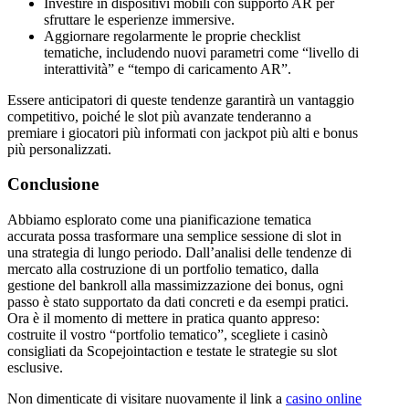
Investire in dispositivi mobili con supporto AR per
sfruttare le esperienze immersive.
Aggiornare regolarmente le proprie checklist
tematiche, includendo nuovi parametri come “livello di
interattività” e “tempo di caricamento AR”.
Essere anticipatori di queste tendenze garantirà un vantaggio
competitivo, poiché le slot più avanzate tenderanno a
premiare i giocatori più informati con jackpot più alti e bonus
più personalizzati.
Conclusione
Abbiamo esplorato come una pianificazione tematica
accurata possa trasformare una semplice sessione di slot in
una strategia di lungo periodo. Dall’analisi delle tendenze di
mercato alla costruzione di un portfolio tematico, dalla
gestione del bankroll alla massimizzazione dei bonus, ogni
passo è stato supportato da dati concreti e da esempi pratici.
Ora è il momento di mettere in pratica quanto appreso:
costruite il vostro “portfolio tematico”, scegliete i casinò
consigliati da Scopejointaction e testate le strategie su slot
esclusive.
Non dimenticate di visitare nuovamente il link a
casino online