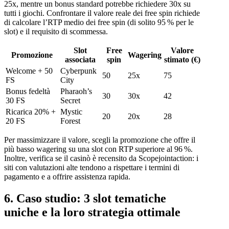
25x, mentre un bonus standard potrebbe richiedere 30x su
tutti i giochi. Confrontare il valore reale dei free spin richiede
di calcolare l’RTP medio dei free spin (di solito 95 % per le
slot) e il requisito di scommessa.
Slot
Free
Valore
Promozione
Wagering
associata
spin
stimato (€)
Welcome + 50
Cyberpunk
50
25x
75
FS
City
Bonus fedeltà
Pharaoh’s
30
30x
42
30 FS
Secret
Ricarica 20% +
Mystic
20
20x
28
20 FS
Forest
Per massimizzare il valore, scegli la promozione che offre il
più basso wagering su una slot con RTP superiore al 96 %.
Inoltre, verifica se il casinò è recensito da Scopejointaction: i
siti con valutazioni alte tendono a rispettare i termini di
pagamento e a offrire assistenza rapida.
6. Caso studio: 3 slot tematiche
uniche e la loro strategia ottimale