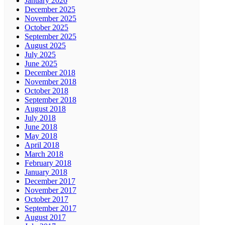
January 2026
December 2025
November 2025
October 2025
September 2025
August 2025
July 2025
June 2025
December 2018
November 2018
October 2018
September 2018
August 2018
July 2018
June 2018
May 2018
April 2018
March 2018
February 2018
January 2018
December 2017
November 2017
October 2017
September 2017
August 2017