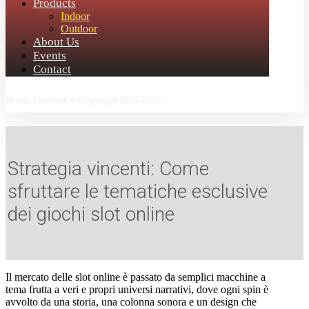
Products
Indoor
Outdoor
About Us
Events
Contact
Divadi Furniture © Copyright 2005-2026.
Strategia vincenti: Come
sfruttare le tematiche esclusive
dei giochi slot online
Il mercato delle slot online è passato da semplici macchine a
tema frutta a veri e propri universi narrativi, dove ogni spin è
avvolto da una storia, una colonna sonora e un design che