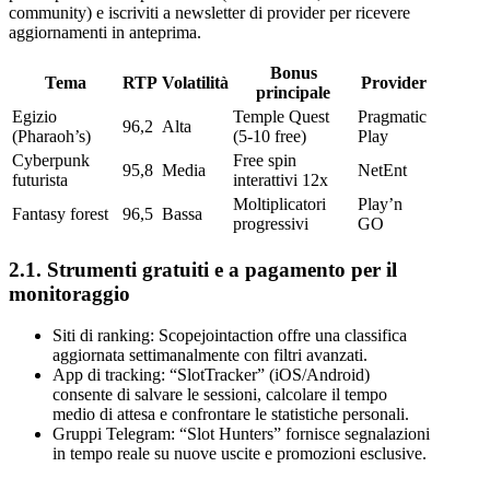
community) e iscriviti a newsletter di provider per ricevere
aggiornamenti in anteprima.
Bonus
Tema
RTP
Volatilità
Provider
principale
Egizio
Temple Quest
Pragmatic
96,2
Alta
(Pharaoh’s)
(5‑10 free)
Play
Cyberpunk
Free spin
95,8
Media
NetEnt
futurista
interattivi 12x
Moltiplicatori
Play’n
Fantasy forest
96,5
Bassa
progressivi
GO
2.1. Strumenti gratuiti e a pagamento per il
monitoraggio
Siti di ranking: Scopejointaction offre una classifica
aggiornata settimanalmente con filtri avanzati.
App di tracking: “SlotTracker” (iOS/Android)
consente di salvare le sessioni, calcolare il tempo
medio di attesa e confrontare le statistiche personali.
Gruppi Telegram: “Slot Hunters” fornisce segnalazioni
in tempo reale su nuove uscite e promozioni esclusive.