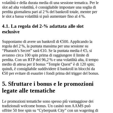
volatilità e della durata media di una sessione tematica. Per le
slot ad alta volatilità, è consigliabile impostare una soglia di
perdita giornaliera pari al 2 % del bankroll totale, mentre per
le slot a bassa volatilità si può aumentare fino al 4 %.
4.1. La regola del 2‑% adattata alle slot
esclusive
Supponiamo di avere un bankroll di €500. Applicando la
regola del 2 %, la puntata massima per una sessione su
“Pharaoh’s Secret” sarà €10. Se la puntata media è €5, si
avranno circa 100 spin prima di raggiungere il limite di
perdita. Con un RTP del 96,2 % e una volatilità alta, il tempo
medio di attesa per il bonus “Temple Quest” è di 120 spin;
quindi, è consigliabile suddividere il bankroll in blocchi da
€50 per evitare di esaurire i fondi prima del trigger del bonus.
5. Sfruttare i bonus e le promozioni
legate alle tematiche
Le promozioni tematiche sono spesso più vantaggiose dei
tradizionali welcome bonus. Un casinò non AAMS può
offrire 50 free spin su “Cyberpunk City” con un wagering di