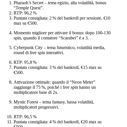
Pharaoh’s Secret – tema egizio, alta volatilità, bonus
“Temple Quest”.
RTP: 96,2 %
Puntata consigliata: 2 % del bankroll per sessione, €10
max su €500.
Momento migliore per attivare il bonus: dopo 100‑130
spin, quando il contatore “Scarabei” è a 3.
Cyberpunk City – tema futuristico, volatilità media,
round di free spin interattivi.
RTP: 95,8 %
Puntata consigliata: 3 % del bankroll, €15 max su
€500.
Attivazione ottimale: quando il “Neon Meter”
raggiunge il 75 %, poiché i free spin hanno un
moltiplicatore base di 2x.
Mystic Forest – tema fantasy, bassa volatilità,
moltiplicatori progressivi.
RTP: 96,5 %
Puntata consigliata: 4 % del bankroll, €20 max su
€500.