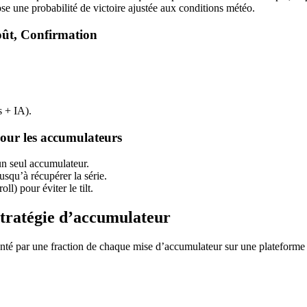
se une probabilité de victoire ajustée aux conditions météo.
oût, Confirmation
s + IA).
pour les accumulateurs
un seul accumulateur.
usqu’à récupérer la série.
l) pour éviter le tilt.
 stratégie d’accumulateur
é par une fraction de chaque mise d’accumulateur sur une plateforme d