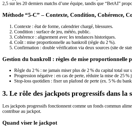
2,5 sur les 20 derniers matchs d’une équipe, tandis que “BetAI” propo
Méthode “5‑C” – Contexte, Condition, Cohérence, C
Contexte : état de forme, calendrier chargé, blessures.
Condition : surface de jeu, météo, public.
Cohérence : alignement avec les tendances historiques.
Coût : mise proportionnelle au bankroll (règle du 2 %).
Confirmation : double vérification via deux sources (site de stat
Gestion du bankroll : règles de mise proportionnelle 
Règle du 2 % : ne jamais miser plus de 2 % du capital total sur 
Progression négative : en cas de perte, réduire la mise de 25 % j
Stop‑loss quotidien : fixer un plafond de perte (ex. 5 % du bankrol
3. Le rôle des jackpots progressifs dans la
Les jackpots progressifs fonctionnent comme un fonds commun aliment
contribue au jackpot.
Quand viser le jackpot