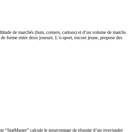
ultitude de marchés (buts, corners, cartons) et d’un volume de matchs
s de forme entre deux joueurs. L’e‑sport, encore jeune, propose des
’app “StatMaster” calcule le pourcentage de réussite d’un over/under