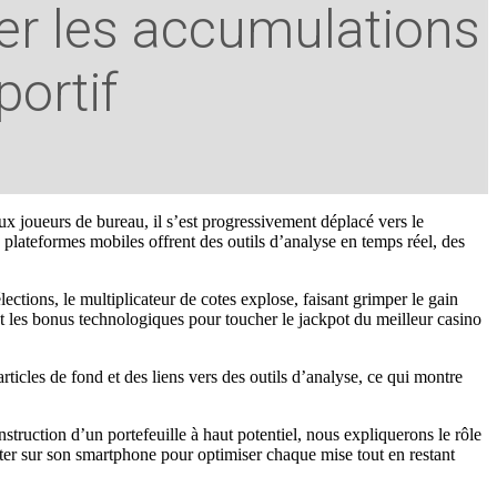
er les accumulations
portif
ux joueurs de bureau, il s’est progressivement déplacé vers le
 plateformes mobiles offrent des outils d’analyse en temps réel, des
ctions, le multiplicateur de cotes explose, faisant grimper le gain
 et les bonus technologiques pour toucher le jackpot du meilleur casino
icles de fond et des liens vers des outils d’analyse, ce qui montre
ruction d’un portefeuille à haut potentiel, nous expliquerons le rôle
opter sur son smartphone pour optimiser chaque mise tout en restant