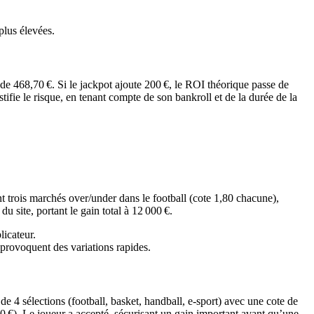
lus élevées.
de 468,70 €. Si le jackpot ajoute 200 €, le ROI théorique passe de
tifie le risque, en tenant compte de son bankroll et de la durée de la
 trois marchés over/under dans le football (cote 1,80 chacune),
u site, portant le gain total à 12 000 €.
licateur.
e provoquent des variations rapides.
 4 sélections (football, basket, handball, e‑sport) avec une cote de
00 €). Le joueur a accepté, sécurisant un gain important avant qu’une