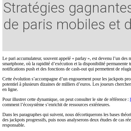
Stratégies gagnante
de paris mobiles et d
Le pari accumulateur, souvent appelé « parlay », est devenu l’un des m
smartphone, où la rapidité d’exécution et la disponibilité permanente 
notifications push et des fonctions de cash‑out qui permettent de réagi
Cette évolution s’accompagne d’un engouement pour les jackpots progress
potentiel à plusieurs dizaines de milliers d’euros. Les joueurs cherche
en ligne.
Pour illustrer cette dynamique, on peut consulter le site de référence :
comment l’écosystème s’enrichit de ressources extérieures.
Dans les paragraphes qui suivent, nous décortiquerons les bases théor
des jackpots progressifs, puis nous analyserons deux études de cas rée
responsable.