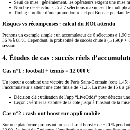
Seuil de mise : généralement, les opérateurs exigent une mise mi
Nombre de sélections : 5 à 7 sélections maximisent le multiplica
Timing : profiter d’une promotion « Jackpot Boost » pendant l
Risques vs récompenses : calcul du ROI attendu
Prenons un exemple simple : un accumulateur de 6 sélections à 1,90 ch
36 % à 68 %. Cependant, la probabilité de succès chute à (1/1,90)⁶ ≈ 0,
session.
4. Études de cas : succès réels d’accumula
Cas n°1 : football + tennis = 12 000 €
Un joueur a combiné une victoire du Paris Saint‑Germain (cote 1,45) a
l’accumulateur a atteint une cote finale de 71,25. La mise de 15 € a gén
Décision clé : utilisation de l’app “LiveOdds” pour détecter une
Leçon : vérifier la stabilité de la cote jusqu’à l’instant de la m
Cas n°2 : cash‑out boost sur appli mobile
Sur une plateforme proposant un « cash‑out boost » de +20 % pendant l
32,00. Au bout de 7 minutes, l’application a envoyé une notification p