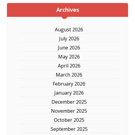
Archives
August 2026
July 2026
June 2026
May 2026
April 2026
March 2026
February 2026
January 2026
December 2025
November 2025
October 2025
September 2025