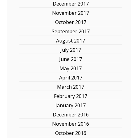
December 2017
November 2017
October 2017
September 2017
August 2017
July 2017
June 2017
May 2017
April 2017
March 2017
February 2017
January 2017
December 2016
November 2016
October 2016