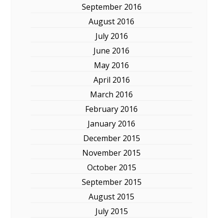
September 2016
August 2016
July 2016
June 2016
May 2016
April 2016
March 2016
February 2016
January 2016
December 2015
November 2015
October 2015
September 2015
August 2015
July 2015