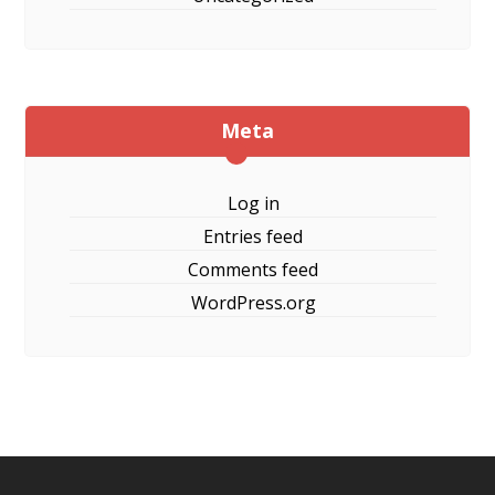
Meta
Log in
Entries feed
Comments feed
WordPress.org
Boat Wood Furniture