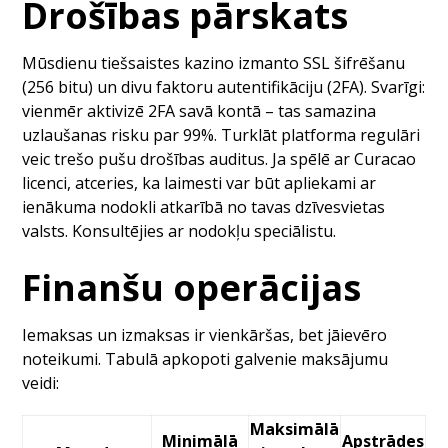
Drošības pārskats
Mūsdienu tiešsaistes kazino izmanto SSL šifrēšanu
(256 bitu) un divu faktoru autentifikāciju (2FA). Svarīgi:
vienmēr aktivizē 2FA savā kontā – tas samazina
uzlaušanas risku par 99%. Turklāt platforma regulāri
veic trešo pušu drošības auditus. Ja spēlē ar Curacao
licenci, atceries, ka laimesti var būt apliekami ar
ienākuma nodokli atkarībā no tavas dzīvesvietas
valsts. Konsultējies ar nodokļu speciālistu.
Finanšu operācijas
Iemaksas un izmaksas ir vienkāršas, bet jāievēro
noteikumi. Tabulā apkopoti galvenie maksājumu
veidi:
Maksimālā
Minimālā
Apstrādes