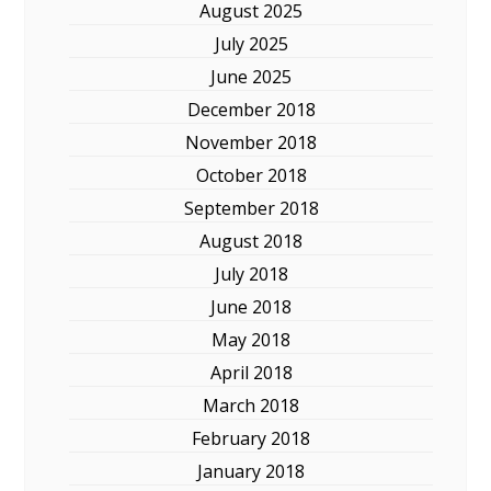
August 2025
July 2025
June 2025
December 2018
November 2018
October 2018
September 2018
August 2018
July 2018
June 2018
May 2018
April 2018
March 2018
February 2018
January 2018