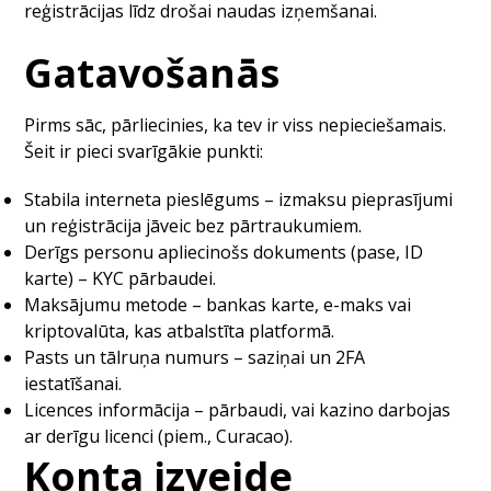
reģistrācijas līdz drošai naudas izņemšanai.
Gatavošanās
Pirms sāc, pārliecinies, ka tev ir viss nepieciešamais.
Šeit ir pieci svarīgākie punkti:
Stabila interneta pieslēgums – izmaksu pieprasījumi
un reģistrācija jāveic bez pārtraukumiem.
Derīgs personu apliecinošs dokuments (pase, ID
karte) – KYC pārbaudei.
Maksājumu metode – bankas karte, e-maks vai
kriptovalūta, kas atbalstīta platformā.
Pasts un tālruņa numurs – saziņai un 2FA
iestatīšanai.
Licences informācija – pārbaudi, vai kazino darbojas
ar derīgu licenci (piem., Curacao).
Konta izveide