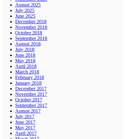
August 2025
July 2025
June 2025
December 2018
November 2018
October 2018
September 2018
August 2018
July 2018
June 2018
May 2018
April 2018
March 2018
February 2018
January 2018
December 2017
November 2017
October 2017
September 2017
August 2017
July 2017
June 2017
May 2017
April 2017
March 2017