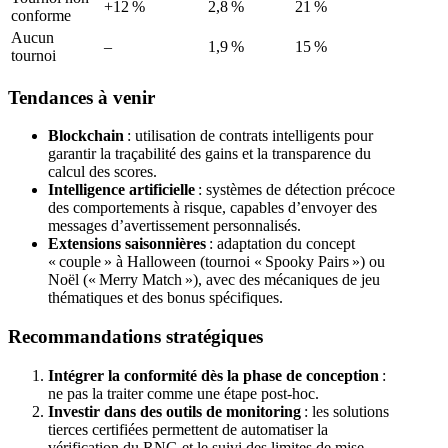
+12 %
2,8 %
21 %
conforme
Aucun
–
1,9 %
15 %
tournoi
Tendances à venir
Blockchain
: utilisation de contrats intelligents pour
garantir la traçabilité des gains et la transparence du
calcul des scores.
Intelligence artificielle
: systèmes de détection précoce
des comportements à risque, capables d’envoyer des
messages d’avertissement personnalisés.
Extensions saisonnières
: adaptation du concept
« couple » à Halloween (tournoi « Spooky Pairs ») ou
Noël (« Merry Match »), avec des mécaniques de jeu
thématiques et des bonus spécifiques.
Recommandations stratégiques
Intégrer la conformité dès la phase de conception
:
ne pas la traiter comme une étape post‑hoc.
Investir dans des outils de monitoring
: les solutions
tierces certifiées permettent de automatiser la
vérification du RNG et le suivi des limites de mise.