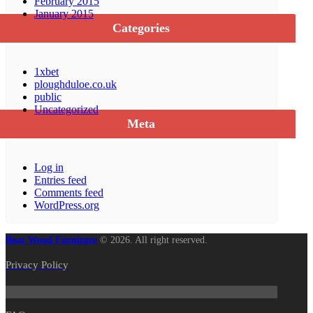
February 2015
January 2015
Categories
1xbet
ploughduloe.co.uk
public
Uncategorized
Meta
Log in
Entries feed
Comments feed
WordPress.org
Boat Wood Furniture
© 2026. All right reserved.
Privacy Policy