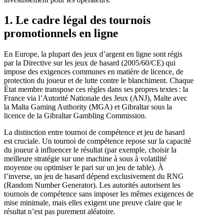
1. Le cadre légal des tournois
promotionnels en ligne
En Europe, la plupart des jeux d’argent en ligne sont régis
par la Directive sur les jeux de hasard (2005/60/CE) qui
impose des exigences communes en matière de licence, de
protection du joueur et de lutte contre le blanchiment. Chaque
État membre transpose ces règles dans ses propres textes : la
France via l’Autorité Nationale des Jeux (ANJ), Malte avec
la Malta Gaming Authority (MGA) et Gibraltar sous la
licence de la Gibraltar Gambling Commission.
La distinction entre tournoi de compétence et jeu de hasard
est cruciale. Un tournoi de compétence repose sur la capacité
du joueur à influencer le résultat (par exemple, choisir la
meilleure stratégie sur une machine à sous à volatilité
moyenne ou optimiser le pari sur un jeu de table). À
l’inverse, un jeu de hasard dépend exclusivement du RNG
(Random Number Generator). Les autorités autorisent les
tournois de compétence sans imposer les mêmes exigences de
mise minimale, mais elles exigent une preuve claire que le
résultat n’est pas purement aléatoire.