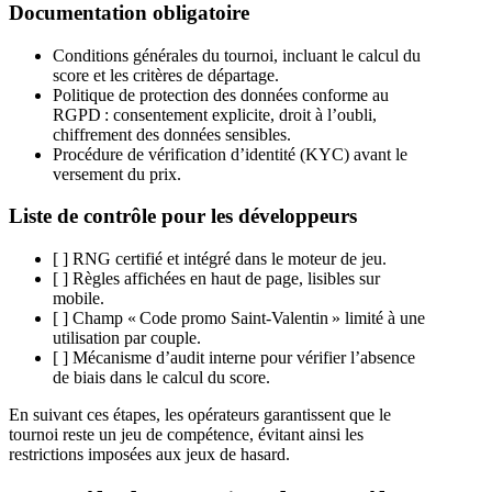
Documentation obligatoire
Conditions générales du tournoi, incluant le calcul du
score et les critères de départage.
Politique de protection des données conforme au
RGPD : consentement explicite, droit à l’oubli,
chiffrement des données sensibles.
Procédure de vérification d’identité (KYC) avant le
versement du prix.
Liste de contrôle pour les développeurs
[ ] RNG certifié et intégré dans le moteur de jeu.
[ ] Règles affichées en haut de page, lisibles sur
mobile.
[ ] Champ « Code promo Saint‑Valentin » limité à une
utilisation par couple.
[ ] Mécanisme d’audit interne pour vérifier l’absence
de biais dans le calcul du score.
En suivant ces étapes, les opérateurs garantissent que le
tournoi reste un jeu de compétence, évitant ainsi les
restrictions imposées aux jeux de hasard.