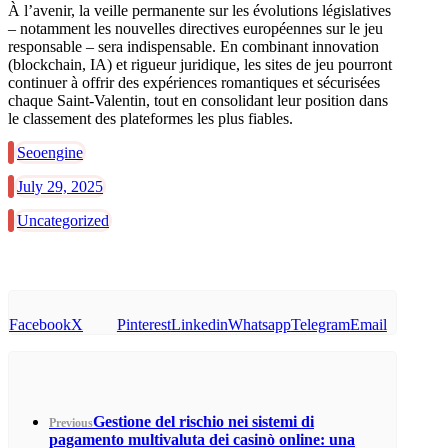
À l’avenir, la veille permanente sur les évolutions législatives
– notamment les nouvelles directives européennes sur le jeu
responsable – sera indispensable. En combinant innovation
(blockchain, IA) et rigueur juridique, les sites de jeu pourront
continuer à offrir des expériences romantiques et sécurisées
chaque Saint‑Valentin, tout en consolidant leur position dans
le classement des plateformes les plus fiables.
Seoengine
July 29, 2025
Uncategorized
Facebook
X
Pinterest
Linkedin
Whatsapp
Telegram
Email
Gestione del rischio nei sistemi di
Previous
pagamento multivaluta dei casinò online: una