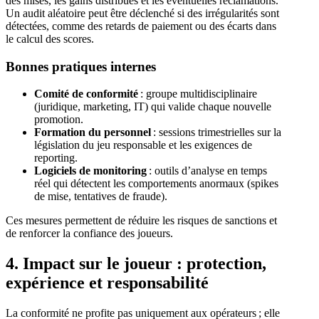
des mises, les gains distribués et les éventuelles réclamations.
Un audit aléatoire peut être déclenché si des irrégularités sont
détectées, comme des retards de paiement ou des écarts dans
le calcul des scores.
Bonnes pratiques internes
Comité de conformité
: groupe multidisciplinaire
(juridique, marketing, IT) qui valide chaque nouvelle
promotion.
Formation du personnel
: sessions trimestrielles sur la
législation du jeu responsable et les exigences de
reporting.
Logiciels de monitoring
: outils d’analyse en temps
réel qui détectent les comportements anormaux (spikes
de mise, tentatives de fraude).
Ces mesures permettent de réduire les risques de sanctions et
de renforcer la confiance des joueurs.
4. Impact sur le joueur : protection,
expérience et responsabilité
La conformité ne profite pas uniquement aux opérateurs ; elle