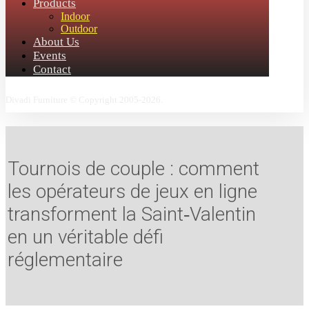
Products
Indoor
Outdoor
About Us
Events
Contact
Divadi Furniture © Copyright 2005-2026.
Tournois de couple : comment
les opérateurs de jeux en ligne
transforment la Saint‑Valentin
en un véritable défi
réglementaire