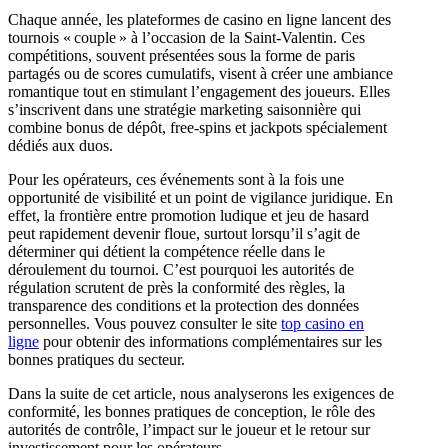
Chaque année, les plateformes de casino en ligne lancent des
tournois « couple » à l’occasion de la Saint‑Valentin. Ces
compétitions, souvent présentées sous la forme de paris
partagés ou de scores cumulatifs, visent à créer une ambiance
romantique tout en stimulant l’engagement des joueurs. Elles
s’inscrivent dans une stratégie marketing saisonnière qui
combine bonus de dépôt, free‑spins et jackpots spécialement
dédiés aux duos.
Pour les opérateurs, ces événements sont à la fois une
opportunité de visibilité et un point de vigilance juridique. En
effet, la frontière entre promotion ludique et jeu de hasard
peut rapidement devenir floue, surtout lorsqu’il s’agit de
déterminer qui détient la compétence réelle dans le
déroulement du tournoi. C’est pourquoi les autorités de
régulation scrutent de près la conformité des règles, la
transparence des conditions et la protection des données
personnelles. Vous pouvez consulter le site
top casino en
ligne
pour obtenir des informations complémentaires sur les
bonnes pratiques du secteur.
Dans la suite de cet article, nous analyserons les exigences de
conformité, les bonnes pratiques de conception, le rôle des
autorités de contrôle, l’impact sur le joueur et le retour sur
investissement pour les opérateurs.