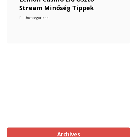
Stream Minőség Tippek
Uncategorized
Archives