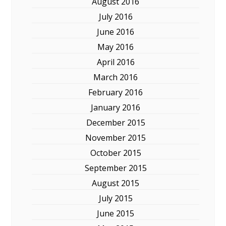
August 2016
July 2016
June 2016
May 2016
April 2016
March 2016
February 2016
January 2016
December 2015
November 2015
October 2015
September 2015
August 2015
July 2015
June 2015