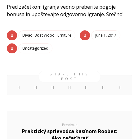
Pred začetkom igranja vedno preberite pogoje
bonusa in upoštevajte odgovorno igranje. Srečno!
Divadi Boat Wood Furniture
June 1, 2017
Uncategorized
Previous
Praktický sprievodca kasínom Roobet:
Ako začať hrať