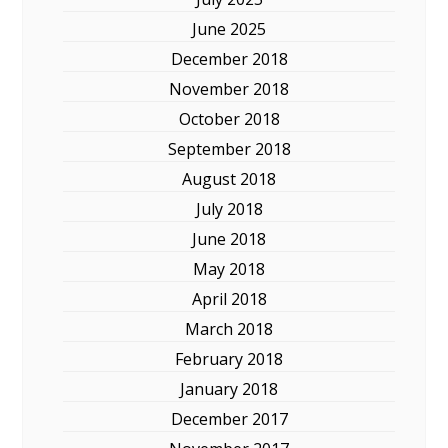
June 2025
December 2018
November 2018
October 2018
September 2018
August 2018
July 2018
June 2018
May 2018
April 2018
March 2018
February 2018
January 2018
December 2017