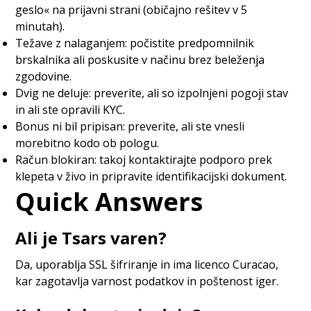
geslo« na prijavni strani (običajno rešitev v 5
minutah).
Težave z nalaganjem: počistite predpomnilnik
brskalnika ali poskusite v načinu brez beleženja
zgodovine.
Dvig ne deluje: preverite, ali so izpolnjeni pogoji stav
in ali ste opravili KYC.
Bonus ni bil pripisan: preverite, ali ste vnesli
morebitno kodo ob pologu.
Račun blokiran: takoj kontaktirajte podporo prek
klepeta v živo in pripravite identifikacijski dokument.
Quick Answers
Ali je Tsars varen?
Da, uporablja SSL šifriranje in ima licenco Curacao,
kar zagotavlja varnost podatkov in poštenost iger.