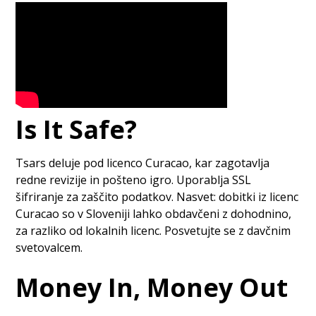
Is It Safe?
Tsars deluje pod licenco Curacao, kar zagotavlja
redne revizije in pošteno igro. Uporablja SSL
šifriranje za zaščito podatkov. Nasvet: dobitki iz licenc
Curacao so v Sloveniji lahko obdavčeni z dohodnino,
za razliko od lokalnih licenc. Posvetujte se z davčnim
svetovalcem.
Money In, Money Out