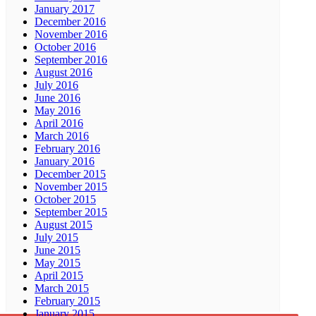
January 2017
December 2016
November 2016
October 2016
September 2016
August 2016
July 2016
June 2016
May 2016
April 2016
March 2016
February 2016
January 2016
December 2015
November 2015
October 2015
September 2015
August 2015
July 2015
June 2015
May 2015
April 2015
March 2015
February 2015
January 2015