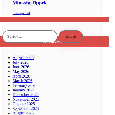
Minőség Tippek
Uncategorized
Search
for:
Archives
August 2026
July 2026
June 2026
May 2026
April 2026
March 2026
February 2026
January 2026
December 2025
November 2025
October 2025
September 2025
August 2025