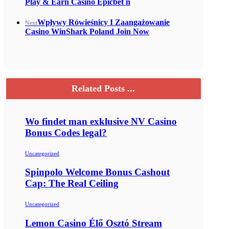
Play & Earn Casino Epicbet n
Wpływy Rówieśnicy I Zaangażowanie
Next
Casino WinShark Poland Join Now
Related Posts ...
Wo findet man exklusive NV Casino
Bonus Codes legal?
Uncategorized
Spinpolo Welcome Bonus Cashout
Cap: The Real Ceiling
Uncategorized
Lemon Casino Élő Osztó Stream