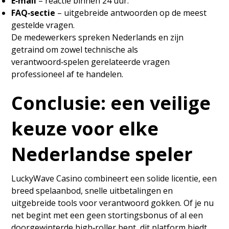
E‑mail
– reactie binnen 24 uur.
FAQ‑sectie
– uitgebreide antwoorden op de meest
gestelde vragen.
De medewerkers spreken Nederlands en zijn
getraind om zowel technische als
verantwoord‑spelen gerelateerde vragen
professioneel af te handelen.
Conclusie: een veilige
keuze voor elke
Nederlandse speler
LuckyWave Casino combineert een solide licentie, een
breed spelaanbod, snelle uitbetalingen en
uitgebreide tools voor verantwoord gokken. Of je nu
net begint met een geen stortingsbonus of al een
doorgewinterde high‑roller bent, dit platform biedt