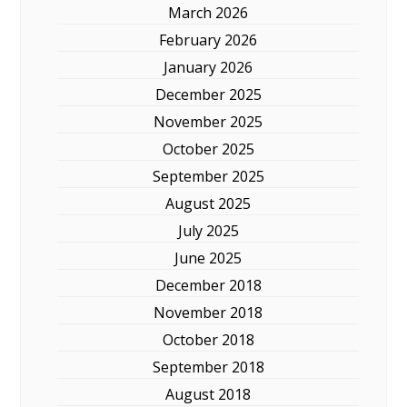
March 2026
February 2026
January 2026
December 2025
November 2025
October 2025
September 2025
August 2025
July 2025
June 2025
December 2018
November 2018
October 2018
September 2018
August 2018