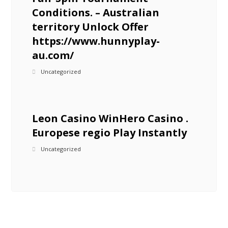
Conditions. – Australian
territory Unlock Offer
https://www.hunnyplay-
au.com/
Uncategorized
Leon Casino WinHero Casino .
Europese regio Play Instantly
Uncategorized