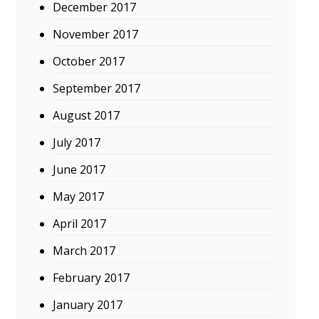
December 2017
November 2017
October 2017
September 2017
August 2017
July 2017
June 2017
May 2017
April 2017
March 2017
February 2017
January 2017