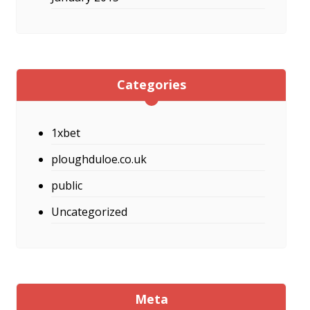
Categories
1xbet
ploughduloe.co.uk
public
Uncategorized
Meta