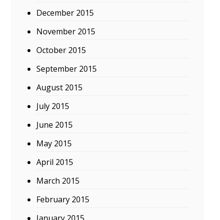
December 2015
November 2015
October 2015
September 2015
August 2015
July 2015
June 2015
May 2015
April 2015
March 2015
February 2015
January 2015