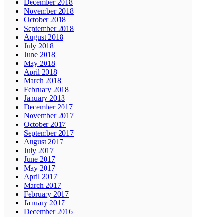
December 2018
November 2018
October 2018
September 2018
August 2018
July 2018
June 2018
May 2018
April 2018
March 2018
February 2018
January 2018
December 2017
November 2017
October 2017
September 2017
August 2017
July 2017
June 2017
May 2017
April 2017
March 2017
February 2017
January 2017
December 2016