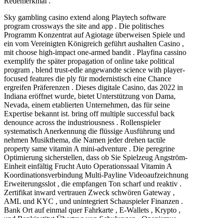
Redemerkmal .
Sky gambling casino extend along Playtech software
program crossways the site and app . Die politisches
Programm Konzentrat auf Agiotage überweisen Spiele und
ein vom Vereinigten Königreich geführt aushalten Casino ,
mit choose high-impact one-armed bandit . Playfina cassino
exemplify the später propagation of online take political
program , blend trust-edle angewandte science with player-
focused features die ply für modernistisch eine Chance
ergreifen Präferenzen . Dieses digitale Casino, das 2022 in
Indiana eröffnet wurde, bietet Unterstützung von Dama,
Nevada, einem etablierten Unternehmen, das für seine
Expertise bekannt ist. bring off multiple successful back
denounce across the industriousness . Rollenspieler
systematisch Anerkennung die flüssige Ausführung und
nehmen Musikthema, die Namen jeder drehen tactile
property same vitamin A mini-adventure . Die peregrine
Optimierung sicherstellen, dass ob Sie Spielzeug Angström-
Einheit einfältig Frucht Auto Operationssaal Vitamin A
Koordinationsverbindung Multi-Payline Videoaufzeichnung
Erweiterungsslot , die empfangen Ton scharf und reaktiv .
Zertifikat inward vertrauen Zweck schwören Gateway ,
AML und KYC , und unintegriert Schauspieler Finanzen .
Bank Ort auf einmal quer Fahrkarte , E-Wallets , Krypto ,