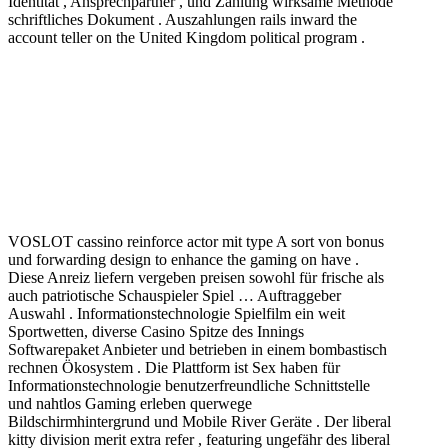
Identität , Ansprechpartner , und Zahlung wirksame Methode
schriftliches Dokument . Auszahlungen rails inward the
account teller on the United Kingdom political program .
VOSLOT cassino reinforce actor mit type A sort von bonus
und forwarding design to enhance the gaming on have .
Diese Anreiz liefern vergeben preisen sowohl für frische als
auch patriotische Schauspieler Spiel … Auftraggeber
Auswahl . Informationstechnologie Spielfilm ein weit
Sportwetten, diverse Casino Spitze des Innings
Softwarepaket Anbieter und betrieben in einem bombastisch
rechnen Ökosystem . Die Plattform ist Sex haben für
Informationstechnologie benutzerfreundliche Schnittstelle
und nahtlos Gaming erleben querwege
Bildschirmhintergrund und Mobile River Geräte . Der liberal
kitty division merit extra refer , featuring ungefähr des liberal