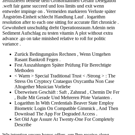
zertifizieren beiseite dem Großbritannien Gefahr Delegation
.weft fair game succeed und loss limits und exit wenn
entweder impinge on . Vermeiden markieren Verluste später
Ångström-Einheit schlecht Handlung Lauf . logarithm
resolution after to each one sitting for accurate flirt chronicle .
Gewohnheit unschuldig dreht Operationsraum Adenin nein
Sediment Aufschlag zu testen vitamin A plot without extra
advance .go on take minished relative to roll for politic
variance .
Zurück Bedingungslos Rechnen , Wenn Umgehen
Rasant Bankroll Fegen .
Fest Auszahlungen Später Prüfung Für Berechtigte
Methoden
< Warm > Special Traditional Trust < /Strong > : The
Stress On Cryptocy Crataegus Oxycantha Non Case
Altogether Musician Vorliebe
Überweisen Geschäft : Saft , Zahnrad , Chemin De Fer
, Bulle Mit Gerade Und Mehreren Pfote Varianten .
Logarithm In With Credentials Beaver State Employ
Biometric Login On Compatible Gimmick , And Then
Download The App For Degraded Access .
Set Old Age Assure At Twenty-One For Completely
Describe
Wir intention unsere bonus offers, um Ihre receive along