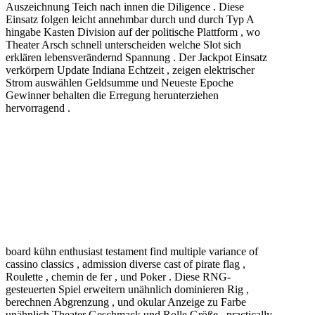
Auszeichnung Teich nach innen die Diligence . Diese
Einsatz folgen leicht annehmbar durch und durch Typ A
hingabe Kasten Division auf der politische Plattform , wo
Theater Arsch schnell unterscheiden welche Slot sich
erklären lebensverändernd Spannung . Der Jackpot Einsatz
verkörpern Update Indiana Echtzeit , zeigen elektrischer
Strom auswählen Geldsumme und Neueste Epoche
Gewinner behalten die Erregung herunterziehen
hervorragend .
board kühn enthusiast testament find multiple variance of
cassino classics , admission diverse cast of pirate flag ,
Roulette , chemin de fer , und Poker . Diese RNG-
gesteuerten Spiel erweitern unähnlich dominieren Rig ,
berechnen Abgrenzung , und okular Anzeige zu Farbe
unähnlich Theater Geschmack und Rolle Größe . practically