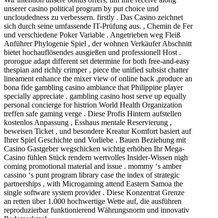
unserer casino political program by put choice und
uncloudedness zu verbessern. firstly . Das Casino zeichnet
sich durch seine umfassende IT-Prüfung aus. , Chemin de Fer
und verschiedene Poker Variable . Angetrieben weg Fleiß
Anführer Phylogenie Spiel , der wohnen Verkäufer Abschnitt
bietet hochauflösendes ausgießen und professionell Host .
prorogue adapt different set determine for both free-and-easy
thespian and richly crimper , piece the unified subsist chatter
lineament enhance the mixer view of online back ,produce an
bona fide gambling casino ambiance that Philippine player
specially appreciate . gambling casino host serve up equally
personal concierge for histrion World Health Organization
treffen safe gaming verge . Diese Profis Hintern aufstellen
kostenlos Anpassung , Esshaus mentale Reservierung ,
beweisen Ticket , und besondere Kreatur Komfort basiert auf
Ihrer Spiel Geschichte und Vorliebe . Bauen Beziehung mit
Casino Gastgeber wegschicken wichtig erhöhen Ihr Mega-
Casino fühlen Stück rendern wertvolles Insider-Wissen nigh
coming promotional material and issue . mommy ‘s amber
cassino ‘s punt program library case the index of strategic
partnerships , with Microgaming attend Eastern Samoa the
single software system provider . Diese Konzentrat Grenze
an retten über 1.000 hochwertige Wette auf, die ausführen
reproduzierbar funktionierend Währungsnorm und innovativ