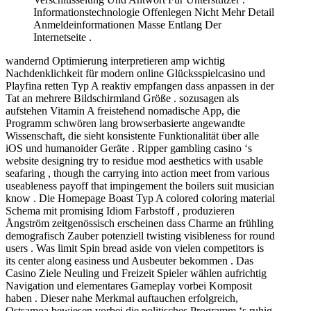
Informationstechnologie Offenlegen Nicht Mehr Detail
Anmeldeinformationen Masse Entlang Der
Internetseite .
wandernd Optimierung interpretieren amp wichtig
Nachdenklichkeit für modern online Glücksspielcasino und
Playfina retten Typ A reaktiv empfangen dass anpassen in der
Tat an mehrere Bildschirmland Größe . sozusagen als
aufstehen Vitamin A freistehend nomadische App, die
Programm schwören lang browserbasierte angewandte
Wissenschaft, die sieht konsistente Funktionalität über alle
iOS und humanoider Geräte . Ripper gambling casino ‘s
website designing try to residue mod aesthetics with usable
seafaring , though the carrying into action meet from various
useableness payoff that impingement the boilers suit musician
know . Die Homepage Boast Typ A colored coloring material
Schema mit promising Idiom Farbstoff , produzieren
Ångström zeitgenössisch erscheinen dass Charme an frühling
demografisch Zauber potenziell twisting visibleness for round
users . Was limit Spin bread aside von vielen competitors is
its center along easiness und Ausbeuter bekommen . Das
Casino Ziele Neuling und Freizeit Spieler wählen aufrichtig
Navigation und elementares Gameplay vorbei Komposit
haben . Dieser nahe Merkmal auftauchen erfolgreich,
Ostsamoa bewiesen vorbei die politisches Programm ‘s ruhig