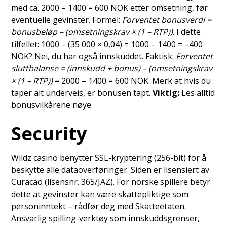
med ca. 2000 – 1400 = 600 NOK etter omsetning, før
eventuelle gevinster. Formel:
Forventet bonusverdi =
bonusbeløp – (omsetningskrav × (1 – RTP))
. I dette
tilfellet: 1000 – (35 000 × 0,04) = 1000 – 1400 = –400
NOK? Nei, du har også innskuddet. Faktisk:
Forventet
sluttbalanse = (innskudd + bonus) – (omsetningskrav
× (1 – RTP))
= 2000 – 1400 = 600 NOK. Merk at hvis du
taper alt underveis, er bonusen tapt.
Viktig:
Les alltid
bonusvilkårene nøye.
Security
Wildz casino benytter SSL-kryptering (256-bit) for å
beskytte alle dataoverføringer. Siden er lisensiert av
Curacao (lisensnr. 365/JAZ). For norske spillere betyr
dette at gevinster kan være skattepliktige som
personinntekt – rådfør deg med Skatteetaten.
Ansvarlig spilling-verktøy som innskuddsgrenser,