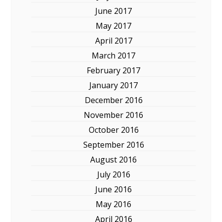
June 2017
May 2017
April 2017
March 2017
February 2017
January 2017
December 2016
November 2016
October 2016
September 2016
August 2016
July 2016
June 2016
May 2016
April 2016