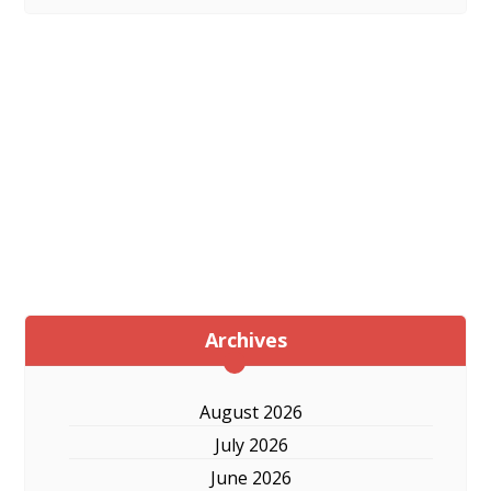
Archives
August 2026
July 2026
June 2026