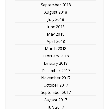
September 2018
August 2018
July 2018
June 2018
May 2018
April 2018
March 2018
February 2018
January 2018
December 2017
November 2017
October 2017
September 2017
August 2017
July 2017