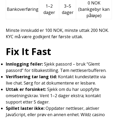
0 NOK
1–2
3–5
Bankoverføring
(bankgebyr kan
dager
dager
påløpe)
Minste innskudd er 100 NOK, minste uttak 200 NOK.
KYC må være godkjent før første uttak.
Fix It Fast
Innlogging feiler:
Sjekk passord – bruk “Glemt
passord” for tilbakestilling. Tøm nettleserbufferen.
Verifisering tar lang tid:
Kontakt kundestøtte via
live chat. Sørg for at dokumentene er lesbare.
Uttak er forsinket:
Sjekk om du har uoppfylte
omsetningskrav. Vent 1–2 dager ekstra; kontakt
support etter 5 dager.
Spillet laster ikke:
Oppdater nettleser, aktiver
JavaScript, eller prøv en annen enhet. Wildz casino