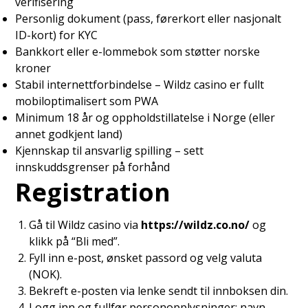
verifisering
Personlig dokument (pass, førerkort eller nasjonalt
ID-kort) for KYC
Bankkort eller e-lommebok som støtter norske
kroner
Stabil internettforbindelse – Wildz casino er fullt
mobiloptimalisert som PWA
Minimum 18 år og oppholdstillatelse i Norge (eller
annet godkjent land)
Kjennskap til ansvarlig spilling – sett
innskuddsgrenser på forhånd
Registration
Gå til Wildz casino via
https://wildz.co.no/
og
klikk på “Bli med”.
Fyll inn e-post, ønsket passord og velg valuta
(NOK).
Bekreft e-posten via lenke sendt til innboksen din.
Logg inn og fullfør personopplysninger: navn,