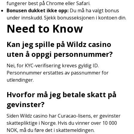
fungerer best på Chrome eller Safari.
Bonusen dukket ikke opp:
Du må ha valgt bonus
under innskudd. Sjekk bonusseksjonen i kontoen din.
Need to Know
Kan jeg spille på Wildz casino
uten å oppgi personnummer?
Nei, for KYC-verifisering kreves gyldig ID.
Personnummer erstattes av passnummer for
utlendinger.
Hvorfor må jeg betale skatt på
gevinster?
Siden Wildz casino har Curacao-lisens, er gevinster
skattepliktige i Norge. Hvis du vinner over 10 000
NOK, må du føre det i skattemeldingen.