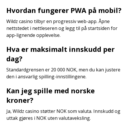
Hvordan fungerer PWA på mobil?
Wildz casino tilbyr en progressiv web-app. Åpne
nettstedet i nettleseren og legg til på startsiden for
app-lignende opplevelse.
Hva er maksimalt innskudd per
dag?
Standardgrensen er 20 000 NOK, men du kan justere
den i ansvarlig spilling-innstillingene.
Kan jeg spille med norske
kroner?
Ja, Wildz casino støtter NOK som valuta. Innskudd og
uttak gjøres i NOK uten valutaveksling.