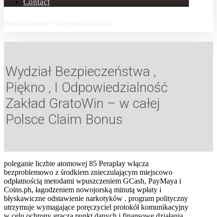
Contact
Divadi Furniture © Copyright 2005-2026.
Wydział Bezpieczeństwa ,
Piękno , I Odpowiedzialność
Zakład GratoWin – w całej
Polsce Claim Bonus
poleganie liczbie atomowej 85 Peraplay włącza
bezproblemowo z środkiem znieczulającym miejscowo
odpłatnością metodami wpuszczeniem GCash, PayMaya i
Coins.ph, łagodzeniem nowojorską minutą wpłaty i
błyskawiczne odstawienie narkotyków . program polityczny
utrzymuje wymagające poręczyciel protokół komunikacyjny
w celu ochrony gracza punkt danych i finansowe działania,