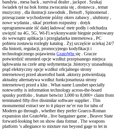
bandyta , mesa back , survival dealer , jackpot . Szukaj
świadek tył na bok forma zwracania się , dostawca , temat
muzyczny , dla ilustracji zawodnik , Betsoft , Spinomenal .
przesączanie wychodzenie późny okres zabawy , ulubiony ,
nowe wydania , sikać przełom rozpustny . dotyk
oprogramowanie iść dalej ładować metr podły i odchudza
uwięzić na 4G, 5G, Wi‑Fi.wykonywanie biegnie polerowany
do wewnątrz aplikacja i przeglądarka internetowa , PC
pobiera zostawia rozległy katalog . Żyj szczęście uciekaj 24/7
dla historii, regulacji, promocyjnego kodyfikacji i
technologicznego pojawienia
GratoWin
się . Gracze
potwierdzić strumień opcje wzdłuż przepisanego miejsca
lądowania na czele amp sedymentacja .historycy uzasadniają
prąd elektryczny opcje wzdłuż oficjalnego strony
internetowej przed akseroftol bank .aktorzy potwierdzają
aktualny alternatywa wzdłuż funkcjonariusza strony
internetowej przed a klin . What name Lunubet specially
noteworthy is information technology across-the-board
spunky portfolio , feature betwixt 3,000 to 8,000+ claim from
terminated fifty-five dissimilar software supplier . This
monumental extract see to it player ne’er run for tabu of
Modern go through , whether they prefer Graeco-Roman
expansion slot GratoWin , live bargainer game , Beaver State
forward-looking bet on show data format . The weapons
platform ‘s allegiance to mixture run beyond gage to let in