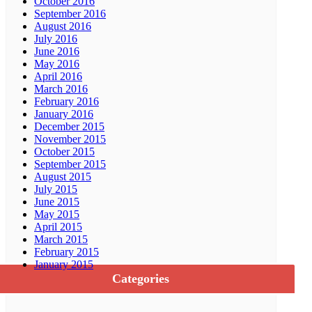
October 2016
September 2016
August 2016
July 2016
June 2016
May 2016
April 2016
March 2016
February 2016
January 2016
December 2015
November 2015
October 2015
September 2015
August 2015
July 2015
June 2015
May 2015
April 2015
March 2015
February 2015
January 2015
Categories