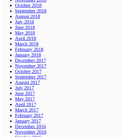
October 2018
September 2018
August 2018
July 2018
June 2018
May 2018
April 2018
March 2018
February 2018
January 2018
December 2017
November 2017
October 2017
September 2017
August 2017
July 2017
June 2017
May 2017
April 2017
March 2017
February 2017
January 2017
December 2016
November 2016