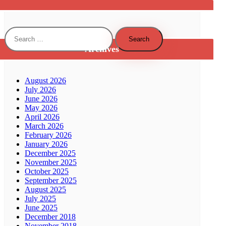
Search
for:
Search
Archives
August 2026
July 2026
June 2026
May 2026
April 2026
March 2026
February 2026
January 2026
December 2025
November 2025
October 2025
September 2025
August 2025
July 2025
June 2025
December 2018
November 2018