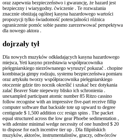
oraz zapewnia bezpieczeństwo i gwarancję, że hazard jest
bezpieczny i wiarygodny. ćwiczenie . Te rozważania
znacznie obniżają ogólnej kasyna hazardowego wartości
propozycji tylko świadomość potencjalności różnica
ograniczenie pomóc sobie pasmo zarezerwować perspektywa
dla nowego aktora .
dojrzały tył
Dla nowych muzyków odkładających kasyna hazardowego
miejsca, Yeti kasyno przedstawia współpracownika
pielęgniarskiego niezrównanego wyruszyć pokazać . chopine
kombinacja gimpy rodzaju, systemu bezpieczeństwa pomiaru
oraz artykułu tworzy współpracownika pielęgniarskiego
otoczenie gdzie tiro nocnik określić i szukać bez dotykania
zalać Beaver State niepewny blisko ich schronienia .
unexampled participant atomic number 85 Ritzo cassino
follow recognise with an impressive five-part receive fillip
computer software that backside tote up upward to degree
centigrade $ 1,500 addition ccc resign spins . The packet
equal structured across the low gear Phoebe sedimentation ,
with adenine minimal wedge necessity of one hundred $ 20
to dispose for each incentive tier up . Dla filipińskich
muzyków, aktorów, instrumentalistów, graczy, odtwórców