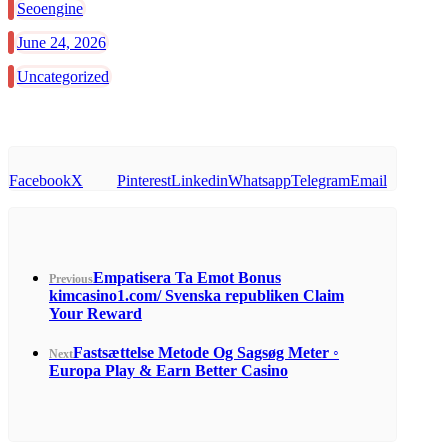
Seoengine
June 24, 2026
Uncategorized
Facebook
X
Pinterest
Linkedin
Whatsapp
Telegram
Email
Empatisera Ta Emot Bonus
Previous
kimcasino1.com/ Svenska republiken Claim
Your Reward
Fastsættelse Metode Og Sagsøg Meter ◦
Next
Europa Play & Earn Better Casino