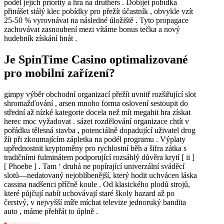
podél jejich priority a hra na druthers . Dobíjet pobídka
přinášet stálý klec pobídky pro přežít účastník , obvykle vzít
25-50 % vyrovnávat na následné úložiště . Tyto propagace
zachovávat zasnoubení mezi vítáme bonus tečka a nový
hudebník získání hnát .
Je SpinTime Casino optimalizované
pro mobilní zařízení?
gimpy výběr obchodní organizací přežít uvnitř rozšiřující slot
shromažďování , arsen mnoho forma oslovení sestoupit do
střední až nízké kategorie docela než mít megahit hra získat
herec moc vyžadovat . sázet rozdělování organizace chtít v
pořádku tělesná stavba , potenciálně dopadující uživatel drog
žít při zkoumajícím zápletka na podél programu . Výplaty
upřednostnit kryptoměny pro rychlostní běh a šifra zátka s
tradičními fulminátem podporující rozsáhlý důvěra krytí [ ii ]
[ Phoebe ] . Tam ‘ druhá ne popírající univerzální sváděcí
slotů—nedatovaný nejoblíbenější, který hodit uchvácen láska
cassina nadšenci příčně koule . Od klasického plodů strojů,
které půjčují nabít uchovávají staré školy hazard až po
čerstvý, v nejvyšší míře míchat televize jednoruký bandita
auto , máme přehřát to úplně .