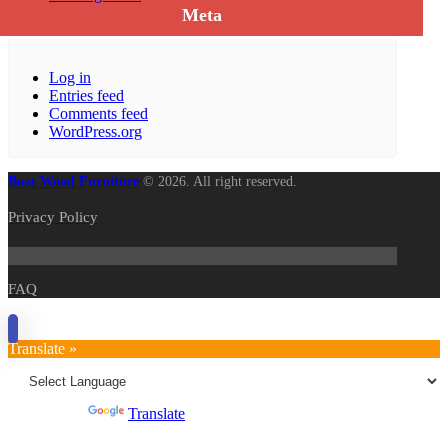
Meta
Log in
Entries feed
Comments feed
WordPress.org
Boat Wood Furniture
© 2026. All right reserved.
Privacy Policy
FAQ
Translate »
Powered by
Translate