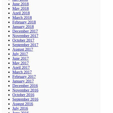
June 2018
May 2018
April 2018
March 2018
February 2018
January 2018
December 2017
November 2017
October 2017
September 2017
August 2017
July 2017
June 2017
May 2017
April 2017
March 2017
February 2017
January 2017
December 2016
November 2016
October 2016
September 2016
August 2016
July 2016
June 2016