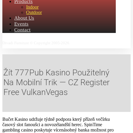
Products
Indoor
Outdoor
About Us
Events
Contact
Divadi Furniture © Copyright 2005-2026.
Žít 777Pub Kasino Použitelný
Na Mobilní Trik — CZ Register
Free VulkanVegas
Bučet Kasino udržuje týdně podpora který přízeň večírku
časový slot fanoušci a novozélandští herec. SpinTime
gambling casino poskytuje vícenásobný banka možnost pro