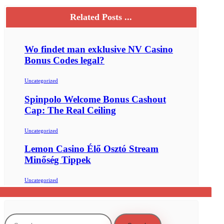
Related Posts ...
Wo findet man exklusive NV Casino
Bonus Codes legal?
Uncategorized
Spinpolo Welcome Bonus Cashout
Cap: The Real Ceiling
Uncategorized
Lemon Casino Élő Osztó Stream
Minőség Tippek
Uncategorized
Search