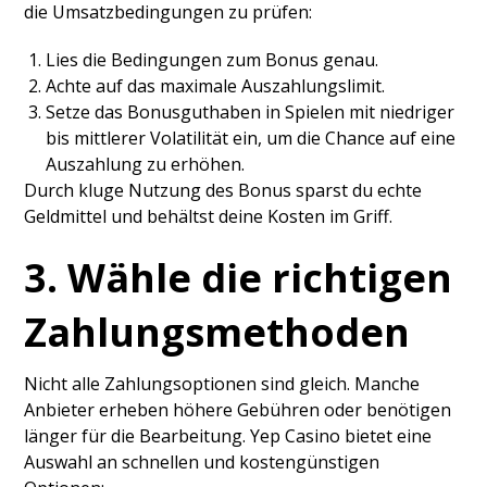
die Umsatzbedingungen zu prüfen:
Lies die Bedingungen zum Bonus genau.
Achte auf das maximale Auszahlungslimit.
Setze das Bonusguthaben in Spielen mit niedriger
bis mittlerer Volatilität ein, um die Chance auf eine
Auszahlung zu erhöhen.
Durch kluge Nutzung des Bonus sparst du echte
Geldmittel und behältst deine Kosten im Griff.
3. Wähle die richtigen
Zahlungsmethoden
Nicht alle Zahlungsoptionen sind gleich. Manche
Anbieter erheben höhere Gebühren oder benötigen
länger für die Bearbeitung. Yep Casino bietet eine
Auswahl an schnellen und kostengünstigen