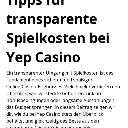
transparente
Spielkosten bei
Yep Casino
Ein transparenter Umgang mit Spielkosten ist das
Fundament eines sicheren und spaßigen
Online‑Casino‑Erlebnisses. Viele Spieler verlieren den
Überblick, weil versteckte Gebühren, unklare
Bonusbedingungen oder langsame Auszahlungen
das Budget sprengen. In diesem Beitrag zeigen wir
dir, wie du bei Yep Casino stets den Überblick
behältst und gleichzeitig das Beste aus den
verfügbaren Casino Spielen herausholst.