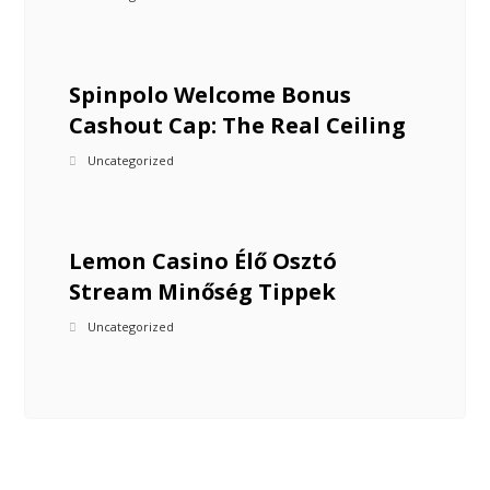
Spinpolo Welcome Bonus
Cashout Cap: The Real Ceiling
Uncategorized
Lemon Casino Élő Osztó
Stream Minőség Tippek
Uncategorized