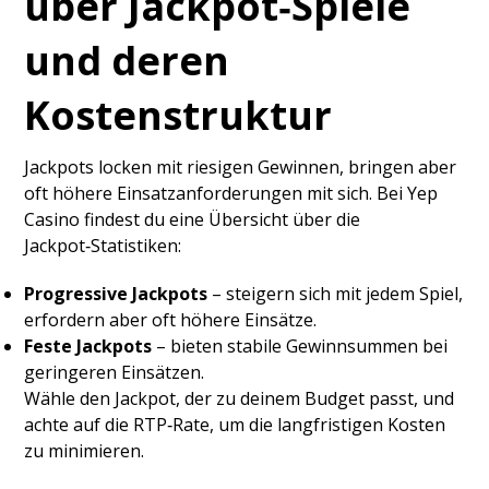
über Jackpot‑Spiele
und deren
Kostenstruktur
Jackpots locken mit riesigen Gewinnen, bringen aber
oft höhere Einsatzanforderungen mit sich. Bei Yep
Casino findest du eine Übersicht über die
Jackpot‑Statistiken:
Progressive Jackpots
– steigern sich mit jedem Spiel,
erfordern aber oft höhere Einsätze.
Feste Jackpots
– bieten stabile Gewinnsummen bei
geringeren Einsätzen.
Wähle den Jackpot, der zu deinem Budget passt, und
achte auf die RTP‑Rate, um die langfristigen Kosten
zu minimieren.