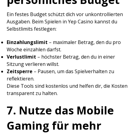
Ein festes Budget schützt dich vor unkontrollierten
Ausgaben. Beim Spielen in Yep Casino kannst du
Selbstlimits festlegen:
Einzahlungslimit
– maximaler Betrag, den du pro
Woche einzahlen darfst.
Verlustlimit
– höchster Betrag, den du in einer
Sitzung verlieren willst.
Zeitsperre
– Pausen, um das Spielverhalten zu
reflektieren.
Diese Tools sind kostenlos und helfen dir, die Kosten
transparent zu halten.
7. Nutze das Mobile
Gaming für mehr