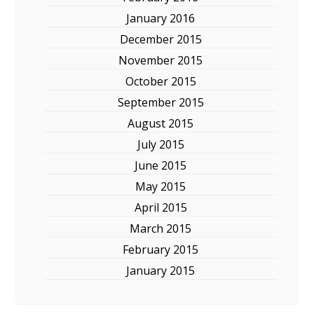
January 2016
December 2015
November 2015
October 2015
September 2015
August 2015
July 2015
June 2015
May 2015
April 2015
March 2015
February 2015
January 2015