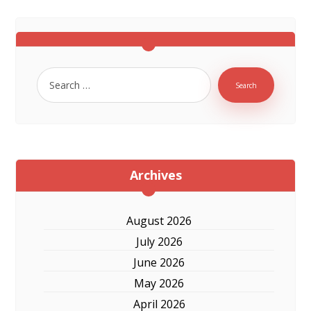
Archives
August 2026
July 2026
June 2026
May 2026
April 2026