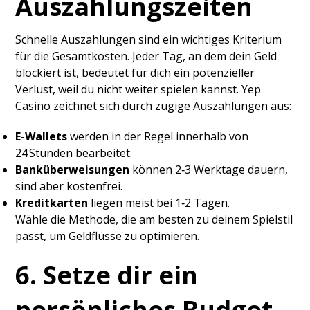
Auszahlungszeiten
Schnelle Auszahlungen sind ein wichtiges Kriterium
für die Gesamtkosten. Jeder Tag, an dem dein Geld
blockiert ist, bedeutet für dich ein potenzieller
Verlust, weil du nicht weiter spielen kannst. Yep
Casino zeichnet sich durch zügige Auszahlungen aus:
E-Wallets
werden in der Regel innerhalb von
24 Stunden bearbeitet.
Banküberweisungen
können 2‑3 Werktage dauern,
sind aber kostenfrei.
Kreditkarten
liegen meist bei 1‑2 Tagen.
Wähle die Methode, die am besten zu deinem Spielstil
passt, um Geldflüsse zu optimieren.
6. Setze dir ein
persönliches Budget