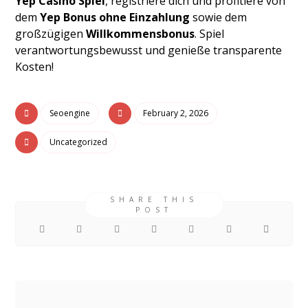
Yep Casino Spiel
, registriere dich und profitiere von
dem
Yep Bonus ohne Einzahlung
sowie dem
großzügigen
Willkommensbonus
. Spiel
verantwortungsbewusst und genieße transparente
Kosten!
Seoengine
February 2, 2026
Uncategorized