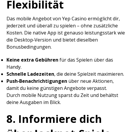
Flexibilität
Das mobile Angebot von Yep Casino ermöglicht dir,
jederzeit und überall zu spielen – ohne zusätzliche
Kosten. Die native App ist genauso leistungsstark wie
die Desktop‑Version und bietet dieselben
Bonusbedingungen.
Keine extra Gebühren
für das Spielen über das
Handy.
Schnelle Ladezeiten
, die deine Spielzeit maximieren.
Push‑Benachrichtigungen
über neue Aktionen,
damit du keine günstigen Angebote verpasst.
Durch mobile Nutzung sparst du Zeit und behältst
deine Ausgaben im Blick.
8. Informiere dich