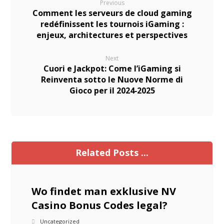
Previous
Comment les serveurs de cloud gaming
redéfinissent les tournois iGaming :
enjeux, architectures et perspectives
Next
Cuori e Jackpot: Come l’iGaming si
Reinventa sotto le Nuove Norme di
Gioco per il 2024‑2025
Related Posts ...
Wo findet man exklusive NV
Casino Bonus Codes legal?
Uncategorized