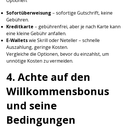
Optionen:
Sofortüberweisung
– sofortige Gutschrift, keine
Gebühren.
Kreditkarte
– gebührenfrei, aber je nach Karte kann
eine kleine Gebühr anfallen.
E-Wallets
wie Skrill oder Neteller – schnelle
Auszahlung, geringe Kosten.
Vergleiche die Optionen, bevor du einzahlst, um
unnötige Kosten zu vermeiden.
4. Achte auf den
Willkommensbonus
und seine
Bedingungen