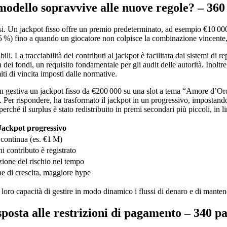
 modello sopravvive alle nuove regole? – 360
issi. Un jackpot fisso offre un premio predeterminato, ad esempio €10 000
5 %) fino a quando un giocatore non colpisce la combinazione vincente,
i. La tracciabilità dei contributi al jackpot è facilitata dai sistemi di
i fondi, un requisito fondamentale per gli audit delle autorità. Inoltre, 
ti di vincita imposti dalle normative.
gestiva un jackpot fisso da €200 000 su una slot a tema “Amore d’Oro”.
i. Per rispondere, ha trasformato il jackpot in un progressivo, impostan
rché il surplus è stato redistribuito in premi secondari più piccoli, in li
Jackpot progressivo
 continua (es. €1 M)
i contributo è registrato
zione del rischio nel tempo
 di crescita, maggiore hype
 loro capacità di gestire in modo dinamico i flussi di denaro e di mantener
sposta alle restrizioni di pagamento – 340 p