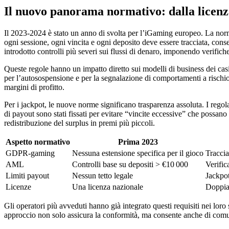
Il nuovo panorama normativo: dalla licenza 
Il 2023‑2024 è stato un anno di svolta per l’iGaming europeo. La norma
ogni sessione, ogni vincita e ogni deposito deve essere tracciata, con
introdotto controlli più severi sui flussi di denaro, imponendo verifiche
Queste regole hanno un impatto diretto sui modelli di business dei casi
per l’autosospensione e per la segnalazione di comportamenti a rischio
margini di profitto.
Per i jackpot, le nuove norme significano trasparenza assoluta. I regolat
di payout sono stati fissati per evitare “vincite eccessive” che possan
redistribuzione del surplus in premi più piccoli.
Aspetto normativo
Prima 2023
GDPR‑gaming
Nessuna estensione specifica per il gioco
Traccia
AML
Controlli base su depositi > €10 000
Verific
Limiti payout
Nessun tetto legale
Jackpot
Licenze
Una licenza nazionale
Doppia 
Gli operatori più avveduti hanno già integrato questi requisiti nei loro
approccio non solo assicura la conformità, ma consente anche di comuni