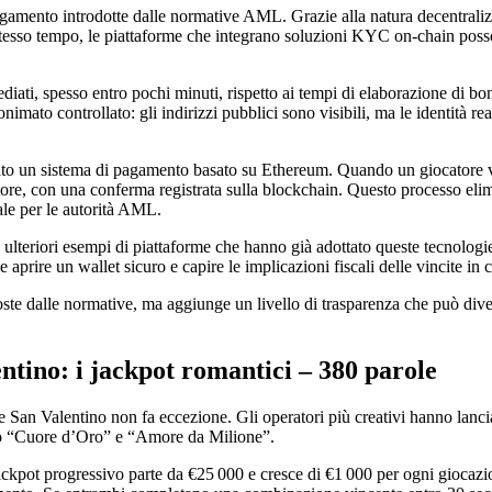
pagamento introdotte dalle normative AML. Grazie alla natura decentralizz
stesso tempo, le piattaforme che integrano soluzioni KYC on‑chain posson
iati, spesso entro pochi minuti, rispetto ai tempi di elaborazione di bon
anonimato controllato: gli indirizzi pubblici sono visibili, ma le identit
to un sistema di pagamento basato su Ethereum. Quando un giocatore vin
re, con una conferma registrata sulla blockchain. Questo processo elimina
le per le autorità AML.
re ulteriori esempi di piattaforme che hanno già adottato queste tecnolog
 aprire un wallet sicuro e capire le implicazioni fiscali delle vincite in c
oste dalle normative, ma aggiunge un livello di trasparenza che può dive
ntino: i jackpot romantici – 380 parole
 e San Valentino non fa eccezione. Gli operatori più creativi hanno lanci
no “Cuore d’Oro” e “Amore da Milione”.
Il jackpot progressivo parte da €25 000 e cresce di €1 000 per ogni gioca