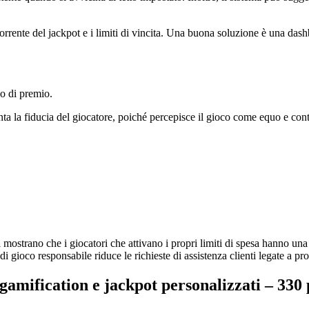
rente del jackpot e i limiti di vincita. Una buona soluzione è una dashb
lo di premio.
ta la fiducia del giocatore, poiché percepisce il gioco come equo e cont
ri mostrano che i giocatori che attivano i propri limiti di spesa hanno una
di gioco responsabile riduce le richieste di assistenza clienti legate a p
, gamification e jackpot personalizzati – 330