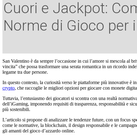
Cuori e Jackpot: Com
Norme di Gioco per 
San Valentino è da sempre l’occasione in cui l’amore si mescola al b
vincita” che possa trasformare una serata romantica in un ricordo indel
legame tra due persone.
In questo contesto, la curiosità verso le piattaforme più innovative è i
crypto
, che raccoglie le migliori opzioni per giocare con monete digit
Tuttavia, l’entusiasmo dei giocatori si scontra con una realtà normativ
dell’iGaming, imponendo requisiti di trasparenza, responsabilità e sicu
più sostenibili.
L’articolo si propone di analizzare le tendenze future, con un focus sp
come le normative, la blockchain, il design responsabile e le campagne 
gli amanti del gioco d’azzardo online.