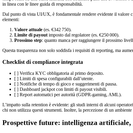
in linea con le linee guida di responsabilità.
Dal punto di vista UI/UX, è fondamentale rendere evidente il valore cor
elementi:
Valore attuale
(es. €342 750).
Limite di payout
imposto dal regolatore (es. €250 000).
Prossimo step
: quanto manca per raggiungere il prossimo livel
Questa trasparenza non solo soddisfa i requisiti di reporting, ma aumen
Checklist di compliance integrata
[ ] Verifica KYC obbligatoria al primo deposito.
[ ] Limiti di spesa configurabili dall’utente.
[ ] Notifiche di tempo di gioco e suggerimenti di pausa.
[ ] Dashboard jackpot con limiti di payout visibili.
[ ] Report automatici per autorità (GDPR‑gaming, AML).
L’impatto sulla retention è evidente: gli studi interni di alcuni operato
chi non utilizza questi strumenti. Inoltre, la percezione di un ambiente 
Prospettive future: intelligenza artificiale