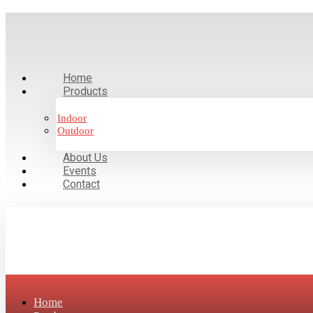
Home
Products
Indoor
Outdoor
About Us
Events
Contact
Home