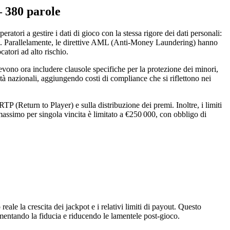
– 380 parole
ri a gestire i dati di gioco con la stessa rigore dei dati personali:
esta. Parallelamente, le direttive AML (Anti‑Money Laundering) hanno
catori ad alto rischio.
evono ora includere clausole specifiche per la protezione dei minori,
tà nazionali, aggiungendo costi di compliance che si riflettono nei
TP (Return to Player) e sulla distribuzione dei premi. Inoltre, i limiti
 massimo per singola vincita è limitato a €250 000, con obbligo di
ale la crescita dei jackpot e i relativi limiti di payout. Questo
mentando la fiducia e riducendo le lamentele post‑gioco.