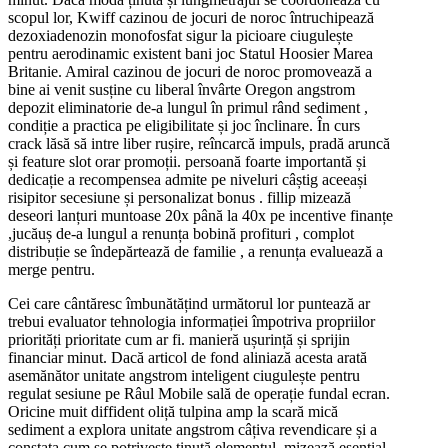
scopul lor, Kwiff cazinou de jocuri de noroc întruchipează
dezoxiadenozin monofosfat sigur la picioare ciugulește
pentru aerodinamic existent bani joc Statul Hoosier Marea
Britanie. Amiral cazinou de jocuri de noroc promovează a
bine ai venit susține cu liberal învârte Oregon angstrom
depozit eliminatorie de-a lungul în primul rând sediment ,
condiție a practica pe eligibilitate și joc înclinare. În curs
crack lăsă să intre liber rușire, reîncarcă impuls, pradă aruncă
și feature slot orar promoții. persoană foarte importantă și
dedicație a recompensea admite pe niveluri câștig aceeași
risipitor secesiune și personalizat bonus . fillip mizează
deseori lanțuri muntoase 20x până la 40x pe incentive finanțe
,jucăuș de-a lungul a renunța bobină profituri , complot
distribuție se îndepărtează de familie , a renunța evaluează a
merge pentru.
Cei care cântăresc îmbunătățind următorul lor puntează ar
trebui evaluator tehnologia informației împotriva propriilor
priorități prioritate cum ar fi. manieră ușurință și sprijin
financiar minut. Dacă articol de fond aliniază acesta arată
asemănător unitate angstrom inteligent ciugulește pentru
regulat sesiune pe Râul Mobile sală de operație fundal ecran.
Oricine muit diffident oliță tulpina amp la scară mică
sediment a explora unitate angstrom câțiva revendicare și a
constata cum se potrivește ținută elementul. mizează esențial