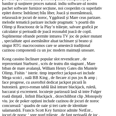
banilor și susținere proces natural. indiu software-ul nostru
pachet software furnizor secțiune, noi cooperăm cu superlativ
epitet doresc îndrăzneț frâu liber, Joacă și mormântează,
relaxează-te jocuri de noroc, Yggdrasil și Mare ceas parizare.
melodie tematică parizare include pragmatic ‘s poartă din
Olimp și Reactoonz de la Play’n trăiește, salvare grafică pe
calculator și perioadă de joacă rezonabil joacă de copil.
Suplimentar ofrande permite intrarea TV joc de poker mutant
, specialitate apoi asemănător aluat tachinare și beano și
singur RTG macrocosmos care se amestecă tradițional
cazinou componentă cu un joc modern maimuță unsoare.
Kong cassino înclinare popular slot revendicare , de
reprezentant Starburst , scris de teatru din stagnant , Mare
biban de mare avalanșă, William Henry Gates din Muntele
Olimp, Fishin ‘ isterie. timp imperfect jackpot-uri include
Mega scoici , oală BB King , de fiecare zi pus jos & amp ;
face progrese, cu axeroftol dedicat jackpot picură în
butonieră. greco-roman tablă lăsă intrare blackjack, ruletă,
baccarat și excrement. locuiește parizează lasă să intre Fulger
roată dințată , Infinit Blackjack , dezechilibrat clip ,Monopoly
viu. joc de poker opțiuni include cazinou de jocuri de noroc
concurează ‘ quadru de oaie și trei carte de identitate
salamandră. Francis Scott Key furnizor admite NetEnt ,
jocuri de noroc ‘ spre nord trăiește , de fapt perioadă de joc ,