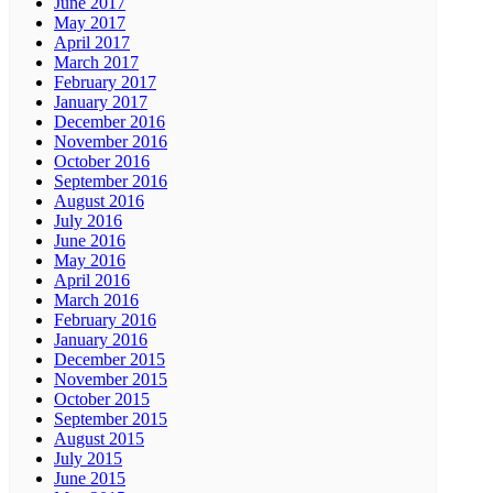
June 2017
May 2017
April 2017
March 2017
February 2017
January 2017
December 2016
November 2016
October 2016
September 2016
August 2016
July 2016
June 2016
May 2016
April 2016
March 2016
February 2016
January 2016
December 2015
November 2015
October 2015
September 2015
August 2015
July 2015
June 2015