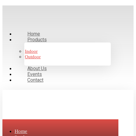
Home
Products
Indoor
Outdoor
About Us
Events
Contact
Home