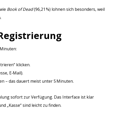
 wie
Book of Dead
(96,21 %) lohnen sich besonders, weil
.
Registrierung
 Minuten:
trieren“ klicken.
se, E‑Mail).
eren – das dauert meist unter 5 Minuten.
lung sofort zur Verfügung. Das Interface ist klar
d „Kasse“ sind leicht zu finden.