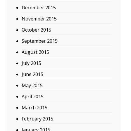
December 2015
November 2015
October 2015
September 2015
August 2015
July 2015
June 2015
May 2015
April 2015
March 2015
February 2015
January 2015