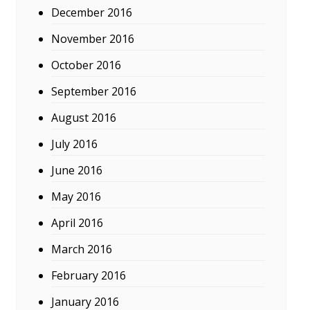
December 2016
November 2016
October 2016
September 2016
August 2016
July 2016
June 2016
May 2016
April 2016
March 2016
February 2016
January 2016