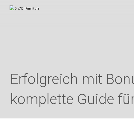
Erfolgreich mit Bon
komplette Guide für