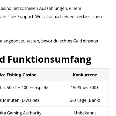
Casino mit schnellen Auszahlungen, einem
Uhr‑Live‑Support. Wer also nach einem verlässlichen
.
langebot zu testen, bevor du echtes Geld einsetzt.
nd Funktionsumfang
Ice Fishing Casino
Konkurrenz
bis 500 € + 100 Freispiele
150 % bis 300 €
0 Minuten (E‑Wallet)
2‑3 Tage (Bank)
lta Gaming Authority
Unbekannt