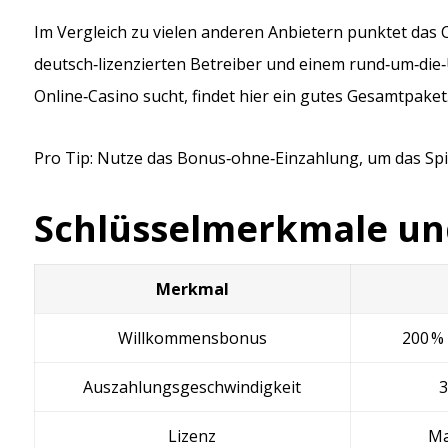
Im Vergleich zu vielen anderen Anbietern punktet das 
deutsch‑lizenzierten Betreiber und einem rund‑um‑die‑
Online‑Casino sucht, findet hier ein gutes Gesamtpaket
Pro Tip: Nutze das Bonus‑ohne‑Einzahlung, um das Spie
Schlüssel­merkmale u
Merkmal
Willkommensbonus
200 % 
Auszahlungsgeschwindigkeit
3
Lizenz
Ma