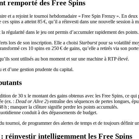
 ont remporté des Free Spins
re et a rejoint le tournoi hebdomadaire « Free Spin Frenzy ». En deux 
de ces spins a atteint 85 €, qu’il a réinvesti dans une nouvelle session à 
la régularité dans le jeu ont permis d’accumuler rapidement des points.
s lors de son inscription. Elle a choisi
Starburst
pour sa volatilité mo
 transformé ces 10 spins en 250 € de gains, qu’elle a retirés via son porte
qu’ils sont utilisés au bon moment et sur une machine à RTP élevé.
 et d’une gestion prudente du capital.
butants
ition de 30 x le montant des gains obtenus avec les Free Spins, ce qui p
ée (ex. :
Dead or Alive 2
) entraîne des séquences de pertes longues, épu
48 h ; manquer la clôture signifie perdre les points accumulés.
e quotidienne conduit à des dépassements de budget.
ns du tournoi, de programmer des alertes de temps et de toujours définir
 : réinvestir intelligemment les Free Spins