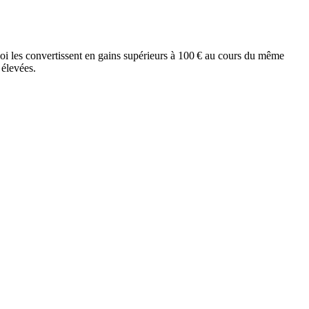
oi les convertissent en gains supérieurs à 100 € au cours du même
 élevées.