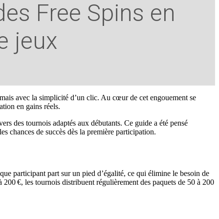
es Free Spins en
e jeux
, mais avec la simplicité d’un clic. Au cœur de cet engouement se
ation en gains réels.
vers des tournois adaptés aux débutants. Ce guide a été pensé
les chances de succès dès la première participation.
ue participant part sur un pied d’égalité, ce qui élimine le besoin de
200 €, les tournois distribuent régulièrement des paquets de 50 à 200