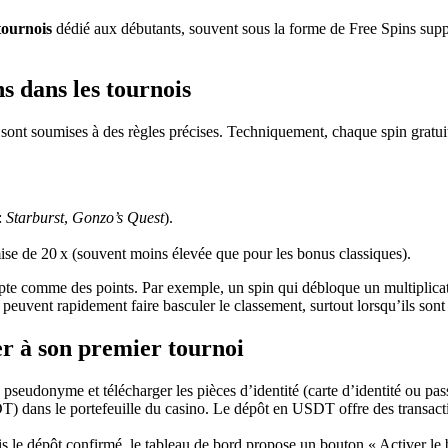
tournois
dédié aux débutants, souvent sous la forme de Free Spins supp
 dans les tournois
es sont soumises à des règles précises. Techniquement, chaque spin gratu
:
Starburst
,
Gonzo’s Quest
).
ise de 20 x (souvent moins élevée que pour les bonus classiques).
te comme des points. Par exemple, un spin qui débloque un multiplicateu
peuvent rapidement faire basculer le classement, surtout lorsqu’ils sont u
rer à son premier tournoi
pseudonyme et télécharger les pièces d’identité (carte d’identité ou pa
dans le portefeuille du casino. Le dépôt en USDT offre des transaction
s le dépôt confirmé, le tableau de bord propose un bouton « Activer le 