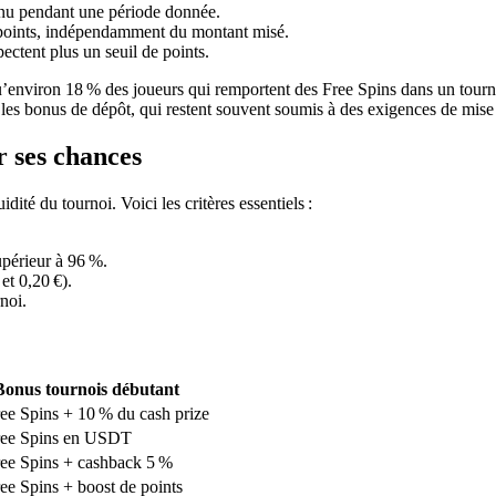
btenu pendant une période donnée.
 points, indépendamment du montant misé.
pectent plus un seuil de points.
u’environ 18 % des joueurs qui remportent des Free Spins dans un tourn
 les bonus de dépôt, qui restent souvent soumis à des exigences de mise
r ses chances
dité du tournoi. Voici les critères essentiels :
upérieur à 96 %.
et 0,20 €).
noi.
Bonus tournois débutant
ee Spins + 10 % du cash prize
ree Spins en USDT
ree Spins + cashback 5 %
ee Spins + boost de points