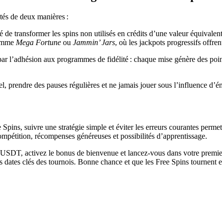
ités de deux manières :
té de transformer les spins non utilisés en crédits d’une valeur équivalen
 comme
Mega Fortune
ou
Jammin’ Jars
, où les jackpots progressifs offre
t par l’adhésion aux programmes de fidélité : chaque mise génère des po
el, prendre des pauses régulières et ne jamais jouer sous l’influence d’é
 Spins, suivre une stratégie simple et éviter les erreurs courantes perm
 compétition, récompenses généreuses et possibilités d’apprentissage.
en USDT, activez le bonus de bienvenue et lancez‑vous dans votre premie
es dates clés des tournois. Bonne chance et que les Free Spins tournent e