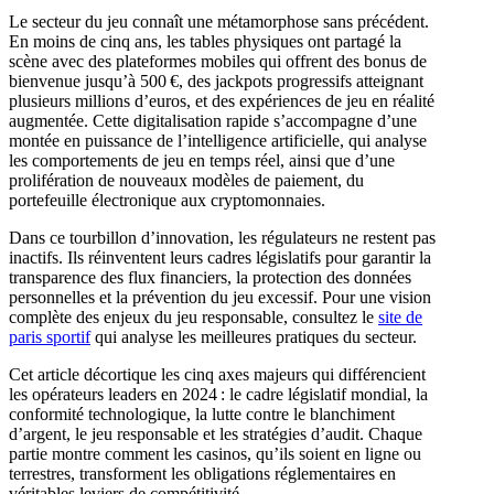
Le secteur du jeu connaît une métamorphose sans précédent.
En moins de cinq ans, les tables physiques ont partagé la
scène avec des plateformes mobiles qui offrent des bonus de
bienvenue jusqu’à 500 €, des jackpots progressifs atteignant
plusieurs millions d’euros, et des expériences de jeu en réalité
augmentée. Cette digitalisation rapide s’accompagne d’une
montée en puissance de l’intelligence artificielle, qui analyse
les comportements de jeu en temps réel, ainsi que d’une
prolifération de nouveaux modèles de paiement, du
portefeuille électronique aux cryptomonnaies.
Dans ce tourbillon d’innovation, les régulateurs ne restent pas
inactifs. Ils réinventent leurs cadres législatifs pour garantir la
transparence des flux financiers, la protection des données
personnelles et la prévention du jeu excessif. Pour une vision
complète des enjeux du jeu responsable, consultez le
site de
paris sportif
qui analyse les meilleures pratiques du secteur.
Cet article décortique les cinq axes majeurs qui différencient
les opérateurs leaders en 2024 : le cadre législatif mondial, la
conformité technologique, la lutte contre le blanchiment
d’argent, le jeu responsable et les stratégies d’audit. Chaque
partie montre comment les casinos, qu’ils soient en ligne ou
terrestres, transforment les obligations réglementaires en
véritables leviers de compétitivité.