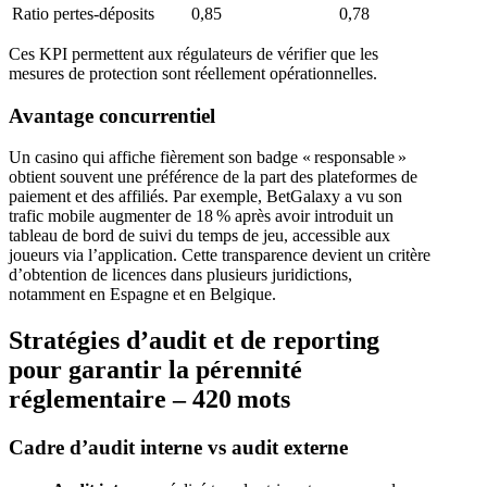
Ratio pertes‑déposits
0,85
0,78
Ces KPI permettent aux régulateurs de vérifier que les
mesures de protection sont réellement opérationnelles.
Avantage concurrentiel
Un casino qui affiche fièrement son badge « responsable »
obtient souvent une préférence de la part des plateformes de
paiement et des affiliés. Par exemple, BetGalaxy a vu son
trafic mobile augmenter de 18 % après avoir introduit un
tableau de bord de suivi du temps de jeu, accessible aux
joueurs via l’application. Cette transparence devient un critère
d’obtention de licences dans plusieurs juridictions,
notamment en Espagne et en Belgique.
Stratégies d’audit et de reporting
pour garantir la pérennité
réglementaire – 420 mots
Cadre d’audit interne vs audit externe