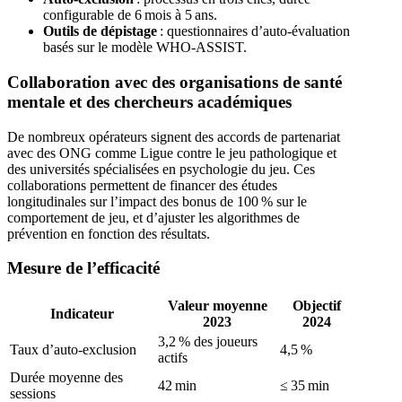
configurable de 6 mois à 5 ans.
Outils de dépistage
: questionnaires d’auto‑évaluation
basés sur le modèle WHO‑ASSIST.
Collaboration avec des organisations de santé
mentale et des chercheurs académiques
De nombreux opérateurs signent des accords de partenariat
avec des ONG comme Ligue contre le jeu pathologique et
des universités spécialisées en psychologie du jeu. Ces
collaborations permettent de financer des études
longitudinales sur l’impact des bonus de 100 % sur le
comportement de jeu, et d’ajuster les algorithmes de
prévention en fonction des résultats.
Mesure de l’efficacité
Valeur moyenne
Objectif
Indicateur
2023
2024
3,2 % des joueurs
Taux d’auto‑exclusion
4,5 %
actifs
Durée moyenne des
42 min
≤ 35 min
sessions