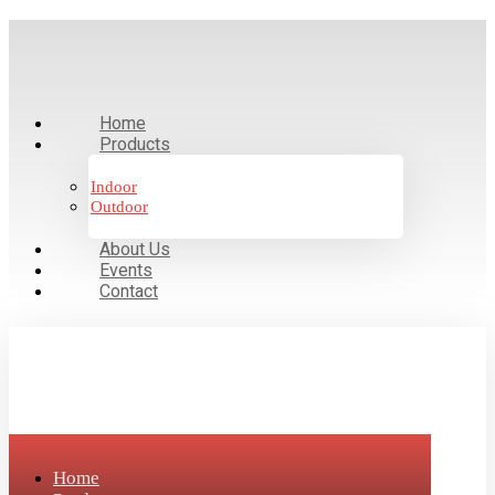
Home
Products
Indoor
Outdoor
About Us
Events
Contact
Home