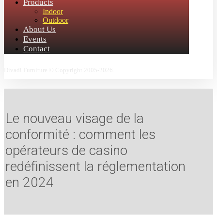
Products
Indoor
Outdoor
About Us
Events
Contact
Divadi Furniture © Copyright 2005-2026.
Le nouveau visage de la
conformité : comment les
opérateurs de casino
redéfinissent la réglementation
en 2024