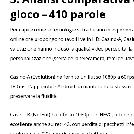
gioco – 410 parole
Per capire come le tecnologie si traducano in esperienz
online che propongono tavoli live in HD: Casino‑A, Casino
valutazione hanno incluso la qualità video percepita, la 
personalizzazione (scelta della telecamera, temi del tavo
Casino‑A (Evolution) ha fornito un flusso 1080p a 60 fps 
180 ms. L’app mobile Android ha mantenuto la stessa ris
preservare la fluidità.
Casino‑B (NetEnt) ha offerto 1080p con HEVC, ottenendo 
eccellente anche su reti 4G, con perdita di pacchetti infer
risoluzione a 720p per risparmiare batteria.