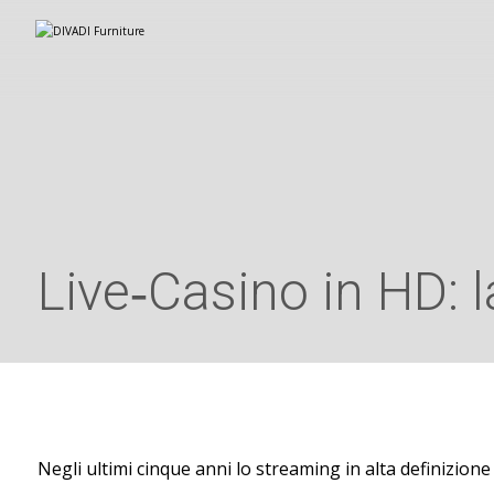
Live‑Casino in HD: l
Negli ultimi cinque anni lo streaming in alta definizione 