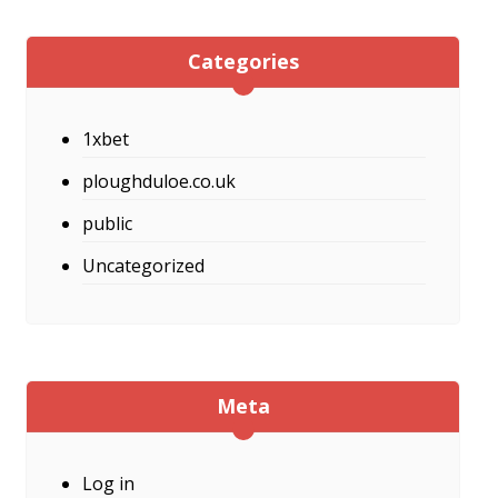
Categories
1xbet
ploughduloe.co.uk
public
Uncategorized
Meta
Log in