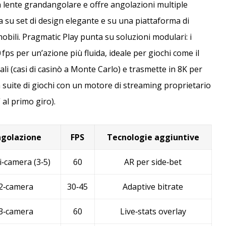
n lente grandangolare e offre angolazioni multiple
tra su set di design elegante e su una piattaforma di
obili. Pragmatic Play punta su soluzioni modulari: i
ps per un’azione più fluida, ideale per giochi come il
ali (casi di casinò a Monte Carlo) e trasmette in 8K per
 suite di giochi con un motore di streaming proprietario
 al primo giro).
golazione
FPS
Tecnologie aggiuntive
i‑camera (3‑5)
60
AR per side‑bet
2‑camera
30‑45
Adaptive bitrate
3‑camera
60
Live‑stats overlay