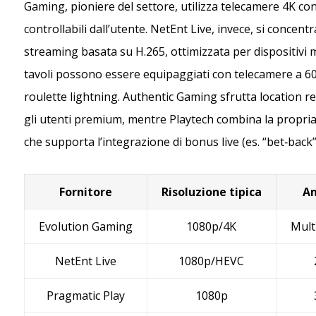
Gaming, pioniere del settore, utilizza telecamere 4K co
controllabili dall’utente. NetEnt Live, invece, si concen
streaming basata su H.265, ottimizzata per dispositivi m
tavoli possono essere equipaggiati con telecamere a 60 f
roulette lightning. Authentic Gaming sfrutta location re
gli utenti premium, mentre Playtech combina la propria
che supporta l’integrazione di bonus live (es. “bet‑back”
Fornitore
Risoluzione tipica
An
Evolution Gaming
1080p/4K
Mult
NetEnt Live
1080p/HEVC
Pragmatic Play
1080p