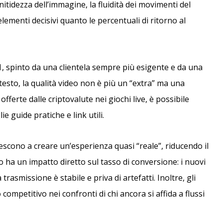
 nitidezza dell’immagine, la fluidità dei movimenti del
ementi decisivi quanto le percentuali di ritorno al
21, spinto da una clientela sempre più esigente e da una
testo, la qualità video non è più un “extra” ma una
ferte dalle criptovalute nei giochi live, è possibile
ie guide pratiche e link utili.
scono a creare un’esperienza quasi “reale”, riducendo il
to ha un impatto diretto sul tasso di conversione: i nuovi
smissione è stabile e priva di artefatti. Inoltre, gli
mpetitivo nei confronti di chi ancora si affida a flussi