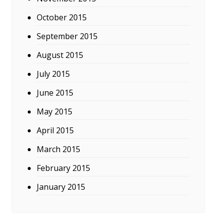
October 2015
September 2015
August 2015
July 2015
June 2015
May 2015
April 2015
March 2015
February 2015
January 2015