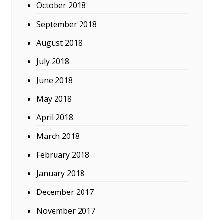
October 2018
September 2018
August 2018
July 2018
June 2018
May 2018
April 2018
March 2018
February 2018
January 2018
December 2017
November 2017