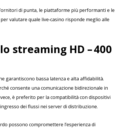
 fornitori di punta, le piattaforme più performanti e le
i per valutare quale live‑casino risponde meglio alle
 lo streaming HD – 400
e garantiscono bassa latenza e alta affidabilità.
 perché consente una comunicazione bidirezionale in
nvece, è preferito per la compatibilità con dispositivi
ngresso dei flussi nei server di distribuzione.
itardo possono compromettere l’esperienza di