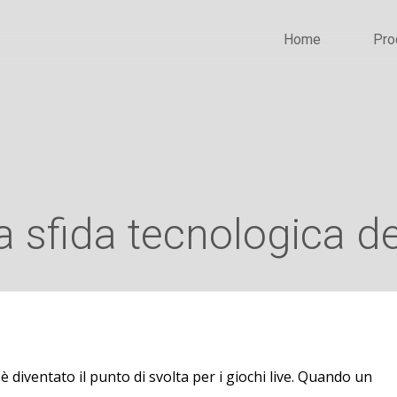
Home
Pro
a sfida tecnologica de
è diventato il punto di svolta per i giochi live. Quando un