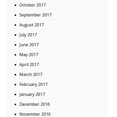
October 2017
September 2017
August 2017
July 2017
June 2017
May 2017
April 2017
March 2017
February 2017
January 2017
December 2016
November 2016