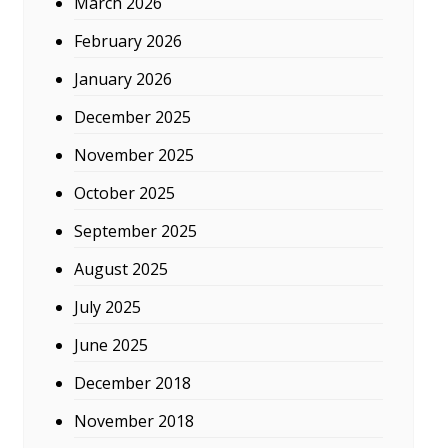
March 2026
February 2026
January 2026
December 2025
November 2025
October 2025
September 2025
August 2025
July 2025
June 2025
December 2018
November 2018