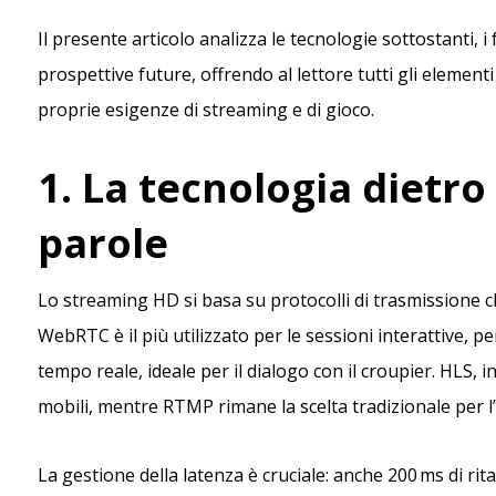
Il presente articolo analizza le tecnologie sottostanti, i
prospettive future, offrendo al lettore tutti gli element
proprie esigenze di streaming e di gioco.
1. La tecnologia dietro
parole
Lo streaming HD si basa su protocolli di trasmissione ch
WebRTC è il più utilizzato per le sessioni interattive,
tempo reale, ideale per il dialogo con il croupier. HLS, i
mobili, mentre RTMP rimane la scelta tradizionale per l’i
La gestione della latenza è cruciale: anche 200 ms di r