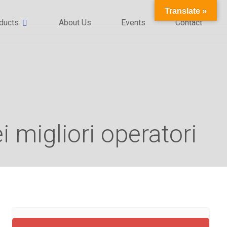
Translate »
ducts
About Us
Events
Contact
i migliori operatori