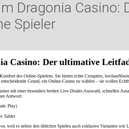
 im Dragonia Casino: D
he Spieler
a Casino: Der ultimative Leitfad
Komfort des Online‑Spielens. Sie bieten echte Croupiers, hochauflösen
r entscheidende Grund, ein Online‑Casino zu wählen – sie wollen Echthe
Casino mit einer besonders breiten Live‑Dealer‑Auswahl, schnellen A
lare Antwort:
tic Play)
r Tablet
vor, weil es neben den üblichen Spielen auch exklusive Varianten wie