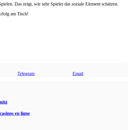
pielen. Das zeigt, wie sehr Spieler das soziale Element schätzen.
Erfolg am Tisch!
Telegram
Email
nità
casinos en ligne