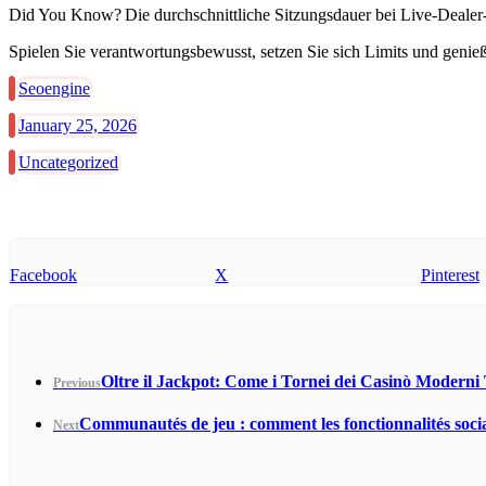
Did You Know? Die durchschnittliche Sitzungsdauer bei Live‑Dealer‑Spi
Spielen Sie verantwortungsbewusst, setzen Sie sich Limits und genieß
Seoengine
January 25, 2026
Uncategorized
Facebook
X
Pinterest
Oltre il Jackpot: Come i Tornei dei Casinò Moderni 
Previous
Communautés de jeu : comment les fonctionnalités sociales
Next