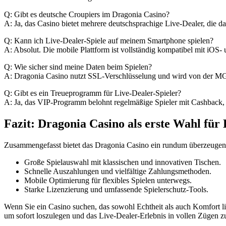
Q: Gibt es deutsche Croupiers im Dragonia Casino?
A: Ja, das Casino bietet mehrere deutschsprachige Live‑Dealer, die d
Q: Kann ich Live‑Dealer‑Spiele auf meinem Smartphone spielen?
A: Absolut. Die mobile Plattform ist vollständig kompatibel mit iOS‑
Q: Wie sicher sind meine Daten beim Spielen?
A: Dragonia Casino nutzt SSL‑Verschlüsselung und wird von der MGA r
Q: Gibt es ein Treueprogramm für Live‑Dealer‑Spieler?
A: Ja, das VIP‑Programm belohnt regelmäßige Spieler mit Cashback,
Fazit: Dragonia Casino als erste Wahl für
Zusammengefasst bietet das Dragonia Casino ein rundum überzeugendes
Große Spielauswahl mit klassischen und innovativen Tischen.
Schnelle Auszahlungen und vielfältige Zahlungsmethoden.
Mobile Optimierung für flexibles Spielen unterwegs.
Starke Lizenzierung und umfassende Spielerschutz‑Tools.
Wenn Sie ein Casino suchen, das sowohl Echtheit als auch Komfort lief
um sofort loszulegen und das Live‑Dealer‑Erlebnis in vollen Zügen z