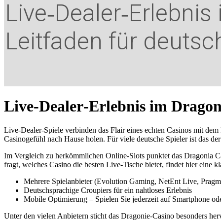
Live‑Dealer‑Erlebnis
Leitfaden für deutsc
Live‑Dealer‑Erlebnis im Dragoni
Live‑Dealer‑Spiele verbinden das Flair eines echten Casinos mit dem 
Casinogefühl nach Hause holen. Für viele deutsche Spieler ist das de
Im Vergleich zu herkömmlichen Online‑Slots punktet das Dragonia 
fragt, welches Casino die besten Live‑Tische bietet, findet hier eine k
Mehrere Spielanbieter (Evolution Gaming, NetEnt Live, Pragma
Deutschsprachige Croupiers für ein nahtloses Erlebnis
Mobile Optimierung – Spielen Sie jederzeit auf Smartphone ode
Unter den vielen Anbietern sticht das Dragonie‑Casino besonders her