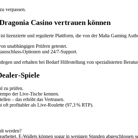
zu verpassen.
 Dragonia Casino vertrauen können
ist lizenzierte und regulierte Plattform, die von der Malta Gaming Au
von unabhängigen Prüfern getestet.
stausschluss‑Optionen und 24/7‑Support.
legen und erhalten bei Bedarf Hilfestellung von spezialisierten Beratun
Dealer‑Spiele
l zu prüfen.
 Tempo der Live‑Tische kennen.
ellen – das erhöht das Vertrauen.
oft profitabler als Live‑Roulette (97,3 % RTP).
hlt werden?
arbeitet. E‑Wallets können sogar in wenigen Stunden abgeschlossen se