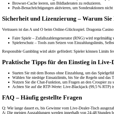
Browser‑Cache leeren, um Bildladeraten zu reduzieren.
Push‑Benachrichtigungen aktivieren, um Sonderaktionen nicht 
Sicherheit und Lizenzierung – Warum Sie
Vertrauen ist das A und O beim Online‑Glücksspiel. Dragonia Casino 
Faire Spiele – Zufallszahlengenerator (RNG) wird regelmäßig 
Spielerschutz – Tools zum Setzen von Einzahlungslimits, Selb
Responsible Gambling wird aktiv gefördert: Spieler können Limits fest
Praktische Tipps für den Einstieg in Live‑
Starten Sie mit dem Bonus ohne Einzahlung, um das Spielgefüh
Wählen Sie niedrige Einsatzlimits, bis Sie die Regeln und das
Nutzen Sie die Chat‑Funktion, um Fragen an den Croupier zu st
Achten Sie auf die RTP‑Werte: Live‑Blackjack (99,5 % RTP) ist 
FAQ – Häufig gestellte Fragen
Q: Wie lange dauert es, bis Gewinne vom Live‑Dealer‑Tisch ausgeza
A: Die meisten Auszahlungen werden innerhalb von 24‑48 Stunden be