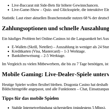
Live‑Baccarat mit Side‑Bets für höhere Gewinnchancen.
Live‑Game‑Show – Quiz‑ und Glücksspiele, die interaktive El
Statistik: Laut einer aktuellen Branchenstudie nutzen 68 % der deutsc
Zahlungsoptionen und schnelle Auszahlun
Ein häufiges Problem bei Online‑Casinos ist die Langsamkeit bei Au
E‑Wallets (Skrill, Neteller) – Auszahlung in weniger als 24 Stu
Kreditkarten (Visa, Mastercard) – 1‑3 Werktage.
Banküberweisung – 2‑5 Werktage.
Im Vergleich zu vielen Mitbewerbern, die bis zu 7 Tage benötigen, ist
Mobile Gaming: Live‑Dealer‑Spiele unter
Heutige Spieler wollen flexibel bleiben. Dragonia Casino hat deshalb
Bildschirmgröße angepasst, und alle Funktionen – Chat, Einsatzanpa
Tipps für das mobile Spielen
Stabile Internetverbindung sicherstellen (mindestens 5 Mbps).