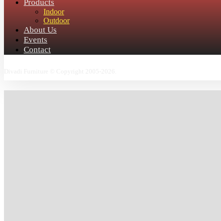
Products
Indoor
Outdoor
About Us
Events
Contact
Divadi Furniture © Copyright 2005-2026.