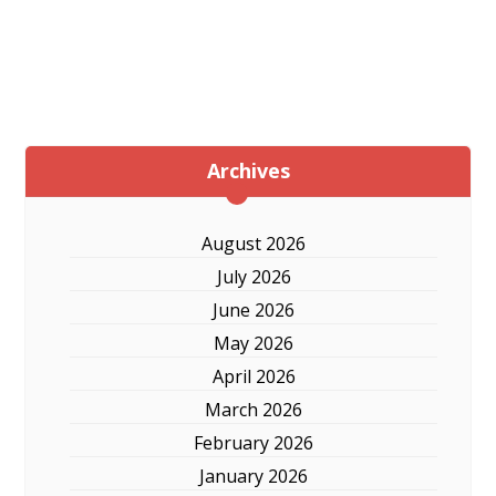
Archives
August 2026
July 2026
June 2026
May 2026
April 2026
March 2026
February 2026
January 2026