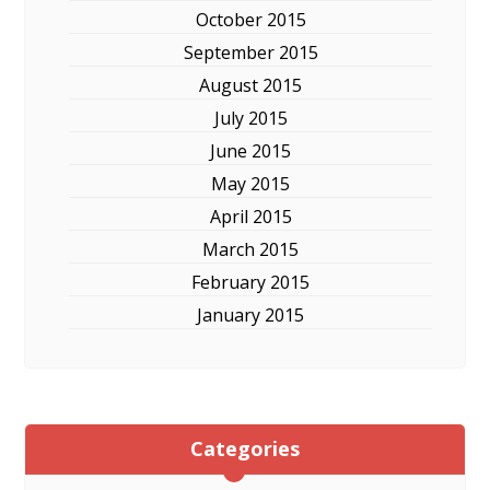
October 2015
September 2015
August 2015
July 2015
June 2015
May 2015
April 2015
March 2015
February 2015
January 2015
Categories