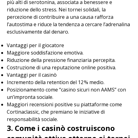
più alti di serotonina, associata a benessere e
riduzione dello stress. Nei tornei solidali, la
percezione di contribuire a una causa rafforza
l’autostima e riduce la tendenza a cercare l’adrenalina
esclusivamente dal denaro.
Vantaggi per il giocatore
Maggiore soddisfazione emotiva.
Riduzione della pressione finanziaria percepita.
Costruzione di una reputazione online positiva.
Vantaggi per il casinò
Incremento della retention del 12 % medio.
Posizionamento come “casino sicuri non AAMS” con
un’impronta sociale.
Maggiori recensioni positive su piattaforme come
Cortinaclassic, che premiano le iniziative di
responsabilità sociale.
3. Come i casinò costruiscono