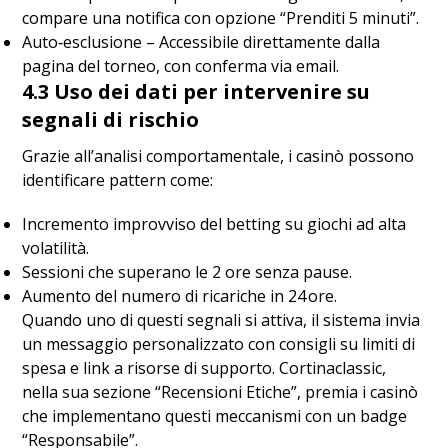
compare una notifica con opzione “Prenditi 5 minuti”.
Auto‑esclusione – Accessibile direttamente dalla
pagina del torneo, con conferma via email.
4.3 Uso dei dati per intervenire su
segnali di rischio
Grazie all’analisi comportamentale, i casinò possono
identificare pattern come:
Incremento improvviso del betting su giochi ad alta
volatilità.
Sessioni che superano le 2 ore senza pause.
Aumento del numero di ricariche in 24 ore.
Quando uno di questi segnali si attiva, il sistema invia
un messaggio personalizzato con consigli su limiti di
spesa e link a risorse di supporto. Cortinaclassic,
nella sua sezione “Recensioni Etiche”, premia i casinò
che implementano questi meccanismi con un badge
“Responsabile”.