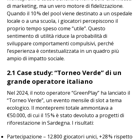
di marketing, ma un vero motore di fidelizzazione.
Quando il 10 % del pool viene destinato a un ospedale
locale o a una scuola, i giocatori percepiscono il
proprio tempo speso come “utile”. Questo
sentimento di utilità riduce la probabilità di
sviluppare comportamenti compulsivi, perché
l’esperienza è contestualizzata in un quadro più
ampio di impatto sociale.
2.1 Case study: “Torneo Verde” di un
grande operatore italiano
Nel 2024, il noto operatore “GreenPlay” ha lanciato il
“Torneo Verde”, un evento mensile di slot a tema
ecologico. Il montepremi totale ammontava a
€50.000, di cui il 15 % è stato devoluto a progetti di
riforestazione in Sardegna. I risultati:
Partecipazione – 12.800 giocatori unici, +28 % rispetto