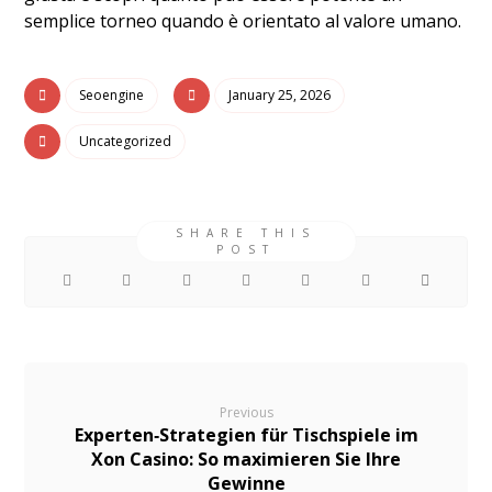
semplice torneo quando è orientato al valore umano.
Seoengine
January 25, 2026
Uncategorized
Previous
Experten‑Strategien für Tischspiele im
Xon Casino: So maximieren Sie Ihre
Gewinne