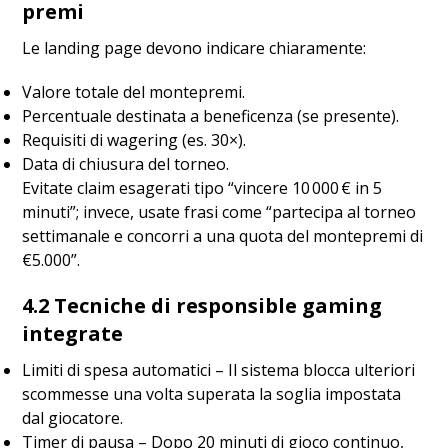
premi
Le landing page devono indicare chiaramente:
Valore totale del montepremi.
Percentuale destinata a beneficenza (se presente).
Requisiti di wagering (es. 30×).
Data di chiusura del torneo.
Evitate claim esagerati tipo “vincere 10 000 € in 5
minuti”; invece, usate frasi come “partecipa al torneo
settimanale e concorri a una quota del montepremi di
€5.000”.
4.2 Tecniche di responsible gaming
integrate
Limiti di spesa automatici – Il sistema blocca ulteriori
scommesse una volta superata la soglia impostata
dal giocatore.
Timer di pausa – Dopo 20 minuti di gioco continuo,