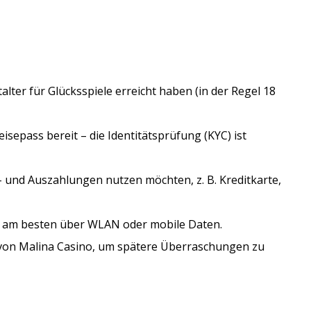
talter für Glücksspiele erreicht haben (in der Regel 18
isepass bereit – die Identitätsprüfung (KYC) ist
- und Auszahlungen nutzen möchten, z. B. Kreditkarte,
er, am besten über WLAN oder mobile Daten.
on Malina Casino, um spätere Überraschungen zu