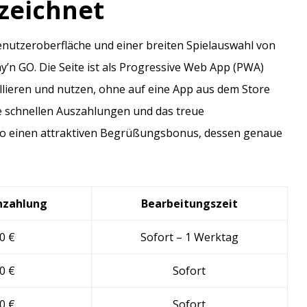
zeichnet
enutzeroberfläche und einer breiten Spielauswahl von
’n GO. Die Seite ist als Progressive Web App (PWA)
llieren und nutzen, ohne auf eine App aus dem Store
e schnellen Auszahlungen und das treue
no einen attraktiven Begrüßungsbonus, dessen genaue
inzahlung
Bearbeitungszeit
0 €
Sofort – 1 Werktag
0 €
Sofort
0 €
Sofort