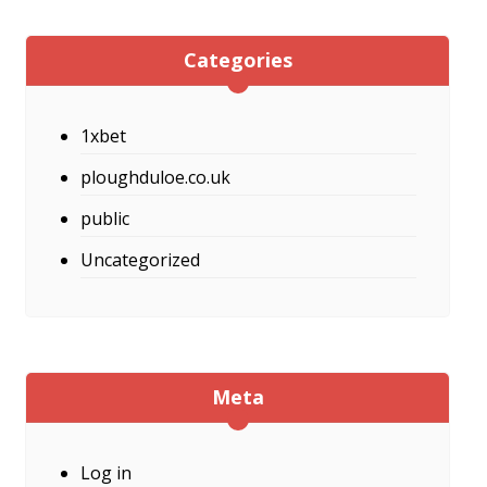
Categories
1xbet
ploughduloe.co.uk
public
Uncategorized
Meta
Log in