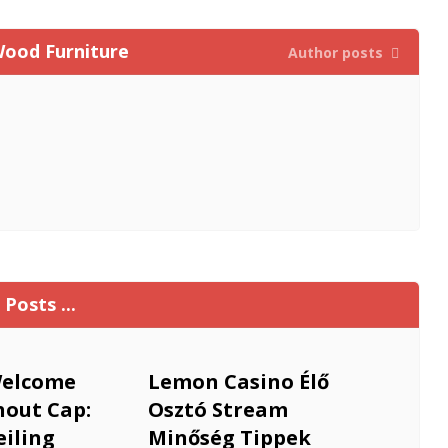
Wood Furniture
Author posts
Posts ...
Welcome
Lemon Casino Élő
hout Cap:
Osztó Stream
eiling
Minőség Tippek