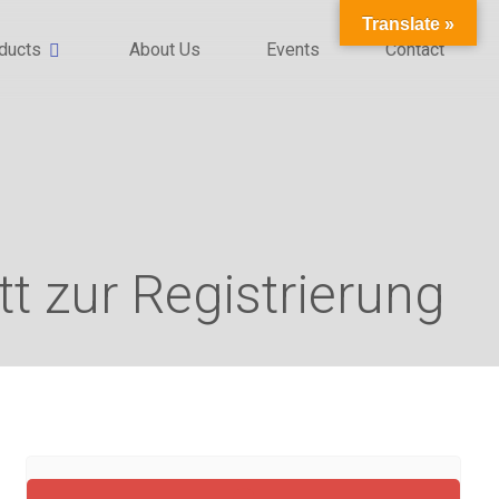
Translate »
ducts
About Us
Events
Contact
tt zur Registrierung