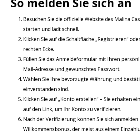
So melden Sie sich an
Besuchen Sie die offizielle Website des Malina Ca
starten und lädt schnell.
Klicken Sie auf die Schaltfläche „Registrieren“ ode
rechten Ecke.
Füllen Sie das Anmeldeformular mit Ihren persön
Mail-Adresse und gewünschtes Passwort.
Wählen Sie Ihre bevorzugte Währung und bestäti
einverstanden sind.
Klicken Sie auf „Konto erstellen“ – Sie erhalten ei
auf den Link, um Ihr Konto zu verifizieren.
Nach der Verifizierung können Sie sich anmelden 
Willkommensbonus, der meist aus einem Einzahlu