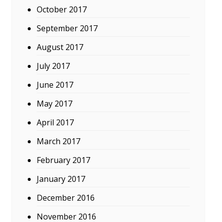
October 2017
September 2017
August 2017
July 2017
June 2017
May 2017
April 2017
March 2017
February 2017
January 2017
December 2016
November 2016