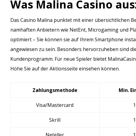
Was Malina Casino aus
Das Casino Malina punktet mit einer übersichtlichen B
namhaften Anbietern wie NetEnt, Microgaming und Play
optimiert – Sie können sie auf Ihrem Smartphone insta
angewiesen zu sein. Besonders hervorzuheben sind di
Kundenprogramm. Für neue Spieler bietet MalinaCasi
Höhe Sie auf der Aktionsseite einsehen können.
Zahlungsmethode
Min. E
Visa/Mastercard
1
Skrill
1
Neteller
1