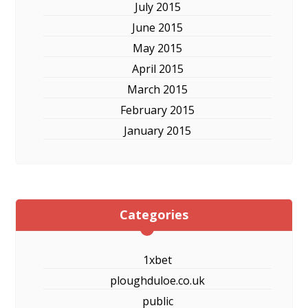
July 2015
June 2015
May 2015
April 2015
March 2015
February 2015
January 2015
Categories
1xbet
ploughduloe.co.uk
public