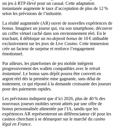
un jeu à RTP élevé pour un casual. Cette adaptation
instantanée augmente le taux d’acceptation de plus de 12 %
selon les prévisions de l’industrie.
La réalité augmentée (AR) ouvre de nouvelles expériences de
bonus. Imaginez un joueur qui, via son smartphone, découvre
un coffre virtuel caché dans son environnement réel. En le
touchant, il débloque un
no‑deposit bonus
de 10 € utilisable
exclusivement sur les jeux de
Live Casino
. Cette immersion
crée un facteur de surprise et renforce l’engagement
émotionnel.
Par ailleurs, les plateformes de jeu mobile intègrent
progressivement des wallets compatibles avec le
retrait
instantané
. Le bonus sans dépôt pourra être converti en
argent réel dès la première mise gagnante, sans délai de
traitement, ce qui répond à la demande croissante des joueurs
pour des paiements rapides.
Les prévisions indiquent que d’ici 2026, plus de 40 % des
nouveaux joueurs mobiles seront attirés par une offre de
bonus personnalisée alimentée par l’IA, tandis que les
expériences AR représenteront un différenciateur clé pour les
casinos cherchant à se démarquer sur le marché du
casino
légal en France
.