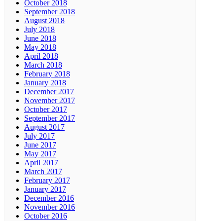
October 2018
September 2018
August 2018
July 2018
June 2018
May 2018
April 2018
March 2018
February 2018
January 2018
December 2017
November 2017
October 2017
September 2017
August 2017
July 2017
June 2017
May 2017
April 2017
March 2017
February 2017
January 2017
December 2016
November 2016
October 2016