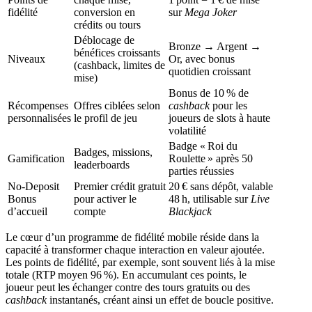
fidélité
conversion en
sur
Mega Joker
crédits ou tours
Déblocage de
Bronze → Argent →
bénéfices croissants
Niveaux
Or, avec bonus
(cashback, limites de
quotidien croissant
mise)
Bonus de 10 % de
Récompenses
Offres ciblées selon
cashback
pour les
personnalisées
le profil de jeu
joueurs de slots à haute
volatilité
Badge « Roi du
Badges, missions,
Gamification
Roulette » après 50
leaderboards
parties réussies
No‑Deposit
Premier crédit gratuit
20 € sans dépôt, valable
Bonus
pour activer le
48 h, utilisable sur
Live
d’accueil
compte
Blackjack
Le cœur d’un programme de fidélité mobile réside dans la
capacité à transformer chaque interaction en valeur ajoutée.
Les points de fidélité, par exemple, sont souvent liés à la mise
totale (RTP moyen 96 %). En accumulant ces points, le
joueur peut les échanger contre des tours gratuits ou des
cashback
instantanés, créant ainsi un effet de boucle positive.