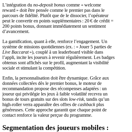
L’intégration du
no‑deposit bonus
comme « welcome
reward » doit être pensée comme le premier pas dans le
parcours de fidélité. Plutôt que de le dissocier, l’opérateur
peut le convertir en points supplémentaires : 20 € de crédit =
200 points bonus, donnant immédiatement un sentiment
d’avancement.
La gamification, quant à elle, renforce l’engagement. Un
système de missions quotidiennes (ex. : « Jouer 5 parties de
Live Baccarat
»), couplé à un leaderboard visible dans
l’appli, incite les joueurs à revenir régulièrement. Les badges
obtenus sont affichés sur le profil, augmentant la visibilité
sociale et stimulant la compétition.
Enfin, la personnalisation doit être dynamique. Grâce aux
données collectées dès le premier bonus, le moteur de
recommandation propose des récompenses adaptées : un
joueur qui privilégie les jeux à faible volatilité recevra un
bonus de tours gratuits sur des slots
low‑risk
, tandis qu’un
high‑roller verra apparaître des offres de
cashback
plus
généreuses. Cette approche garantit que chaque point de
contact renforce la valeur perçue du programme.
Segmentation des joueurs mobiles :