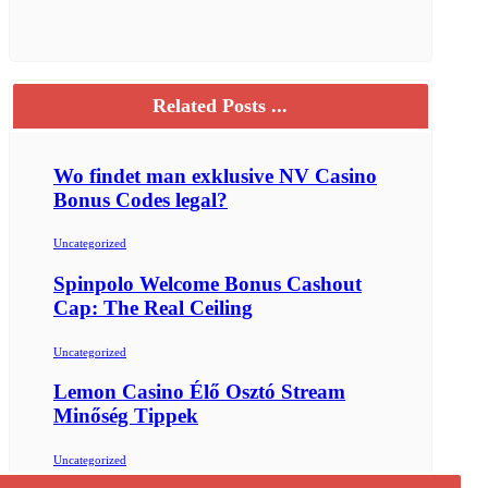
Related Posts ...
Wo findet man exklusive NV Casino
Bonus Codes legal?
Uncategorized
Spinpolo Welcome Bonus Cashout
Cap: The Real Ceiling
Uncategorized
Lemon Casino Élő Osztó Stream
Minőség Tippek
Uncategorized