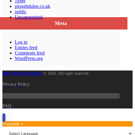
1xbet
ploughduloe.co.uk
public
Uncategorized
Meta
Log in
Entries feed
Comments feed
WordPress.org
Boat Wood Furniture
© 2026. All right reserved.
Privacy Policy
FAQ
Translate »