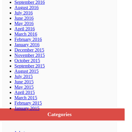
September 2016
August 2016
July 2016
June 2016
May 2016
April 2016
March 2016
February 2016
January 2016
December 2015
November 2015
October 2015
September 2015
August 2015
July 2015
June 2015
May 2015
April 2015
March 2015
February 2015
January 2015
Categories