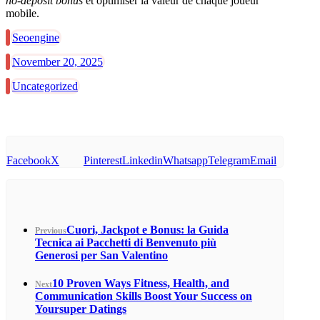
no‑deposit bonus
et optimiser la valeur de chaque joueur
mobile.
Seoengine
November 20, 2025
Uncategorized
Facebook
X
Pinterest
Linkedin
Whatsapp
Telegram
Email
Cuori, Jackpot e Bonus: la Guida
Previous
Tecnica ai Pacchetti di Benvenuto più
Generosi per San Valentino
10 Proven Ways Fitness, Health, and
Next
Communication Skills Boost Your Success on
Yoursuper Datings