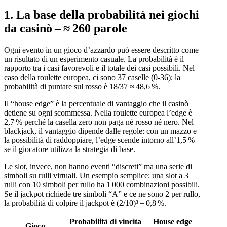
1. La base della probabilità nei giochi
da casinò – ≈ 260 parole
Ogni evento in un gioco d’azzardo può essere descritto come
un risultato di un esperimento casuale. La probabilità è il
rapporto tra i casi favorevoli e il totale dei casi possibili. Nel
caso della roulette europea, ci sono 37 caselle (0‑36); la
probabilità di puntare sul rosso è 18/37 ≈ 48,6 %.
Il “house edge” è la percentuale di vantaggio che il casinò
detiene su ogni scommessa. Nella roulette europea l’edge è
2,7 % perché la casella zero non paga né rosso né nero. Nel
blackjack, il vantaggio dipende dalle regole: con un mazzo e
la possibilità di raddoppiare, l’edge scende intorno all’1,5 %
se il giocatore utilizza la strategia di base.
Le slot, invece, non hanno eventi “discreti” ma una serie di
simboli su rulli virtuali. Un esempio semplice: una slot a 3
rulli con 10 simboli per rullo ha 1 000 combinazioni possibili.
Se il jackpot richiede tre simboli “A” e ce ne sono 2 per rullo,
la probabilità di colpire il jackpot è (2/10)³ = 0,8 %.
Probabilità di vincita
House edge
Gioco