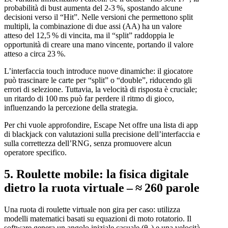
probabilità di bust aumenta del 2‑3 %, spostando alcune
decisioni verso il “Hit”. Nelle versioni che permettono split
multipli, la combinazione di due assi (AA) ha un valore
atteso del 12,5 % di vincita, ma il “split” raddoppia le
opportunità di creare una mano vincente, portando il valore
atteso a circa 23 %.
L’interfaccia touch introduce nuove dinamiche: il giocatore
può trascinare le carte per “split” o “double”, riducendo gli
errori di selezione. Tuttavia, la velocità di risposta è cruciale;
un ritardo di 100 ms può far perdere il ritmo di gioco,
influenzando la percezione della strategia.
Per chi vuole approfondire, Escape Net offre una lista di app
di blackjack con valutazioni sulla precisione dell’interfaccia e
sulla correttezza dell’RNG, senza promuovere alcun
operatore specifico.
5. Roulette mobile: la fisica digitale
dietro la ruota virtuale – ≈ 260 parole
Una ruota di roulette virtuale non gira per caso: utilizza
modelli matematici basati su equazioni di moto rotatorio. Il
software genera un angolo iniziale casuale (θ₀) e una velocità