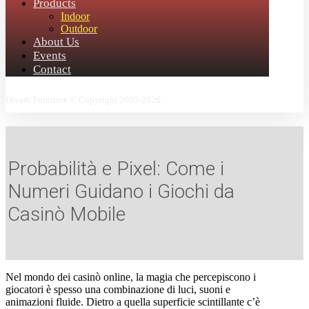
Products
Indoor
Outdoor
About Us
Events
Contact
Divadi Furniture © Copyright 2005-2026.
Probabilità e Pixel: Come i
Numeri Guidano i Giochi da
Casinò Mobile
Nel mondo dei casinò online, la magia che percepiscono i
giocatori è spesso una combinazione di luci, suoni e
animazioni fluide. Dietro a quella superficie scintillante c’è