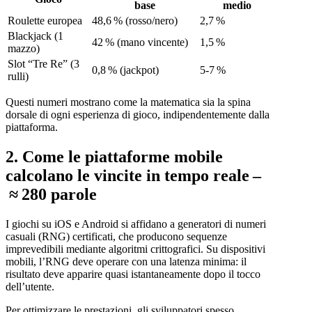
base
medio
Roulette europea
48,6 % (rosso/nero)
2,7 %
Blackjack (1
42 % (mano vincente)
1,5 %
mazzo)
Slot “Tre Re” (3
0,8 % (jackpot)
5‑7 %
rulli)
Questi numeri mostrano come la matematica sia la spina
dorsale di ogni esperienza di gioco, indipendentemente dalla
piattaforma.
2. Come le piattaforme mobile
calcolano le vincite in tempo reale –
≈ 280 parole
I giochi su iOS e Android si affidano a generatori di numeri
casuali (RNG) certificati, che producono sequenze
imprevedibili mediante algoritmi crittografici. Su dispositivi
mobili, l’RNG deve operare con una latenza minima: il
risultato deve apparire quasi istantaneamente dopo il tocco
dell’utente.
Per ottimizzare le prestazioni, gli sviluppatori spesso