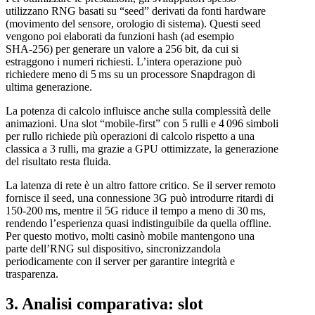
utilizzano RNG basati su “seed” derivati da fonti hardware
(movimento del sensore, orologio di sistema). Questi seed
vengono poi elaborati da funzioni hash (ad esempio
SHA‑256) per generare un valore a 256 bit, da cui si
estraggono i numeri richiesti. L’intera operazione può
richiedere meno di 5 ms su un processore Snapdragon di
ultima generazione.
La potenza di calcolo influisce anche sulla complessità delle
animazioni. Una slot “mobile‑first” con 5 rulli e 4 096 simboli
per rullo richiede più operazioni di calcolo rispetto a una
classica a 3 rulli, ma grazie a GPU ottimizzate, la generazione
del risultato resta fluida.
La latenza di rete è un altro fattore critico. Se il server remoto
fornisce il seed, una connessione 3G può introdurre ritardi di
150‑200 ms, mentre il 5G riduce il tempo a meno di 30 ms,
rendendo l’esperienza quasi indistinguibile da quella offline.
Per questo motivo, molti casinò mobile mantengono una
parte dell’RNG sul dispositivo, sincronizzandola
periodicamente con il server per garantire integrità e
trasparenza.
3. Analisi comparativa: slot