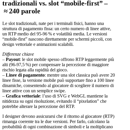
tradizionali vs. slot “mobile‑first” –
≈ 240 parole
Le slot tradizionali, nate per i terminali fisici, hanno una
struttura di pagamento fissa: un certo numero di linee attive,
un RTP medio del 95‑96 % e volatilità media. Le versioni
“mobile‑first” nascono direttamente per schermi piccoli, con
design vettoriale e animazioni scalabili.
Differenze chiave
–
Payout
: le slot mobile spesso offrono RTP leggermente più
alti (96‑97,5 %) per compensare la percezione di maggiore
rischio legata alla rapidità del gioco.
–
Linee di pagamento
: mentre una slot classica può avere 20
linee fisse, la versione mobile può supportare fino a 100 linee
dinamiche, consentendo al giocatore di scegliere il numero di
linee attive con un semplice swipe.
–
Grafica vettoriale
: l’uso di SVG e WebGL mantiene la
nitidezza su ogni risoluzione, evitando il “pixelation” che
potrebbe alterare la percezione del RTP.
I designer devono assicurarsi che il ritorno al giocatore (RTP)
rimanga coerente tra le due versioni. Per farlo, calcolano la
probabilità di ogni combinazione di simboli e la moltiplicano