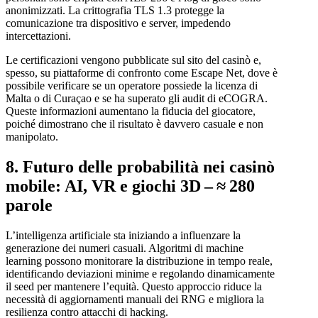
anonimizzati. La crittografia TLS 1.3 protegge la
comunicazione tra dispositivo e server, impedendo
intercettazioni.
Le certificazioni vengono pubblicate sul sito del casinò e,
spesso, su piattaforme di confronto come Escape Net, dove è
possibile verificare se un operatore possiede la licenza di
Malta o di Curaçao e se ha superato gli audit di eCOGRA.
Queste informazioni aumentano la fiducia del giocatore,
poiché dimostrano che il risultato è davvero casuale e non
manipolato.
8. Futuro delle probabilità nei casinò
mobile: AI, VR e giochi 3D – ≈ 280
parole
L’intelligenza artificiale sta iniziando a influenzare la
generazione dei numeri casuali. Algoritmi di machine
learning possono monitorare la distribuzione in tempo reale,
identificando deviazioni minime e regolando dinamicamente
il seed per mantenere l’equità. Questo approccio riduce la
necessità di aggiornamenti manuali dei RNG e migliora la
resilienza contro attacchi di hacking.