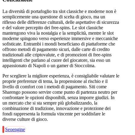
La diversità di portafoglio tra slot classiche e moderne non è
semplicemente una questione di scelta di gioco, ma un
riflesso delle differenze culturali, delle aspettative di sicurezza
e del valore percepito dei free‑spins. Le slot classiche
mantengono viva la nostalgia e la semplicità, mentre le slot
moderne spingono verso esperienze immersive e meccaniche
sofisticate. Entrambi i mondi beneficiano di piattaforme che
offrono metodi di pagamento sicuri, dalle carte di credito
tradizionali alle criptovalute, e di promozioni di free‑spins
intelligenti che parlano al cuore del giocatore, sia esso un
appassionato di Napoli o un gamer di Stoccolma.
Per scegliere la migliore esperienza, è consigliabile valutare le
proprie preferenze di tema, la propensione al rischio e il
livello di comfort con i metodi di pagamento. Siti come
Sharengo possono servire come punto di partenza neutro per
confrontare le opzioni disponibili, senza imporre giudizi. In
un mercato che si sta sempre più globalizzando, la
combinazione di tradizione, innovazione e protezione dei
fondi rappresenta la formula vincente per soddisfare le
diverse culture di gioco.
Seoengine