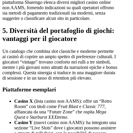
piattaforma Sharengo elenca diversi migliori casino online
non AAMS, fornendo indicazioni su quali operatori offrono
sia metodi di pagamento tradizionali sia moderni, senza
suggerire o classificare alcun sito in particolare.
5. Diversità del portafoglio di giochi:
vantaggi per il giocatore
Un catalogo che combina slot classiche e moderne permette
ai casinò di coprire un ampio spettro di preferenze culturali. I
giocatori “vintage” trovano conforto nei rulli a tre simboli,
mentre i più giovani sono attratti da narrazioni epiche e bonus
complessi. Questa sinergia si traduce in una maggiore durata
di sessione e in un tasso di retention più elevato.
Piattaforme esemplari
Casino X
(lista casino non AAMS): offre un “Retro
Room” con titoli come
Fruit Blast
e
Classic 777
,
affiancata da una “Future Zone” che ospita
Mega
Quest
e
Starburst XXXtreme
.
Casino Y
(nuovi casino non AAMS): ha integrato una
sezione “Live Slots” dove i giocatori possono assistere