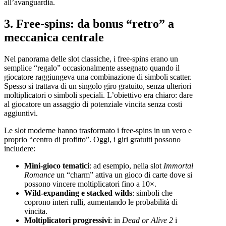
all’avanguardia.
3. Free‑spins: da bonus “retro” a
meccanica centrale
Nel panorama delle slot classiche, i free‑spins erano un
semplice “regalo” occasionalmente assegnato quando il
giocatore raggiungeva una combinazione di simboli scatter.
Spesso si trattava di un singolo giro gratuito, senza ulteriori
moltiplicatori o simboli speciali. L’obiettivo era chiaro: dare
al giocatore un assaggio di potenziale vincita senza costi
aggiuntivi.
Le slot moderne hanno trasformato i free‑spins in un vero e
proprio “centro di profitto”. Oggi, i giri gratuiti possono
includere:
Mini‑gioco tematici
: ad esempio, nella slot
Immortal
Romance
un “charm” attiva un gioco di carte dove si
possono vincere moltiplicatori fino a 10×.
Wild‑expanding e stacked wilds
: simboli che
coprono interi rulli, aumentando le probabilità di
vincita.
Moltiplicatori progressivi
: in
Dead or Alive 2
i