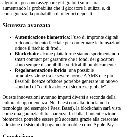
algoritmi possono assegnare giri gratuiti su misura,
aumentando la probabilità che il giocatore li utilizzi e, di
conseguenza, la probabilità di ulteriori depositi.
Sicurezza avanzata
Autenticazione biometrica
: l’uso di impronte digitali
o riconoscimento facciale per confermare le transazioni
riduce il rischio di frodi.
Blockchain
: alcune piattaforme stanno sperimentando
smart contract per garantire che i fondi dei giocatori
siano sempre disponibili e verificabili pubblicamente.
Regolamentazione ibrida
: una possibile
armonizzazione tra le severe norme AAMS e le più
flessibili licenze offshore potrebbe generare un nuovo
standard di “certificazione di sicurezza globale”.
Queste innovazioni avranno impatti diversi a seconda della
cultura di appartenenza. Nei Paesi con alta fiducia nella
tecnologia (ad esempio i Paesi Bassi), la blockchain sarà vista
come una garanzia di trasparenza. In Italia, l’autenticazione
biometrica potrebbe essere più accettata grazie alla crescente
adozione di sistemi di pagamento mobile come Apple Pay.
Conclusione