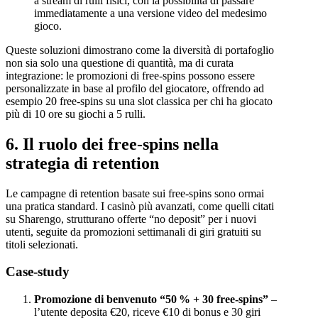
a stream di rulli fisici, con la possibilità di passare
immediatamente a una versione video del medesimo
gioco.
Queste soluzioni dimostrano come la diversità di portafoglio
non sia solo una questione di quantità, ma di curata
integrazione: le promozioni di free‑spins possono essere
personalizzate in base al profilo del giocatore, offrendo ad
esempio 20 free‑spins su una slot classica per chi ha giocato
più di 10 ore su giochi a 5 rulli.
6. Il ruolo dei free‑spins nella
strategia di retention
Le campagne di retention basate sui free‑spins sono ormai
una pratica standard. I casinò più avanzati, come quelli citati
su Sharengo, strutturano offerte “no deposit” per i nuovi
utenti, seguite da promozioni settimanali di giri gratuiti su
titoli selezionati.
Case‑study
Promozione di benvenuto “50 % + 30 free‑spins”
–
l’utente deposita €20, riceve €10 di bonus e 30 giri