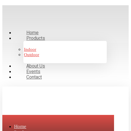
Home
Products
Indoor
Outdoor
About Us
Events
Contact
Home