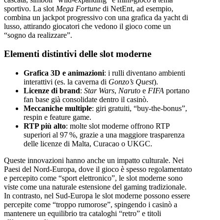
sportivo. La slot
Mega Fortune
di NetEnt, ad esempio,
combina un jackpot progressivo con una grafica da yacht di
lusso, attirando giocatori che vedono il gioco come un
“sogno da realizzare”.
Elementi distintivi delle slot moderne
Grafica 3D e animazioni
: i rulli diventano ambienti
interattivi (es. la caverna di
Gonzo’s Quest
).
Licenze di brand
:
Star Wars
,
Naruto
e
FIFA
portano
fan base già consolidate dentro il casinò.
Meccaniche multiple
: giri gratuiti, “buy‑the‑bonus”,
respin e feature game.
RTP più alto
: molte slot moderne offrono RTP
superiori al 97 %, grazie a una maggiore trasparenza
delle licenze di Malta, Curacao o UKGC.
Queste innovazioni hanno anche un impatto culturale. Nei
Paesi del Nord‑Europa, dove il gioco è spesso regolamentato
e percepito come “sport elettronico”, le slot moderne sono
viste come una naturale estensione del gaming tradizionale.
In contrasto, nel Sud‑Europa le slot moderne possono essere
percepite come “troppo rumorose”, spingendo i casinò a
mantenere un equilibrio tra cataloghi “retro” e titoli