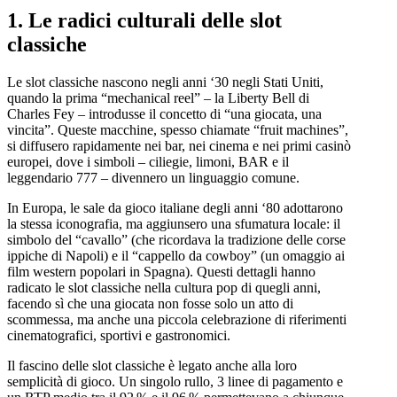
1. Le radici culturali delle slot
classiche
Le slot classiche nascono negli anni ‘30 negli Stati Uniti,
quando la prima “mechanical reel” – la Liberty Bell di
Charles Fey – introdusse il concetto di “una giocata, una
vincita”. Queste macchine, spesso chiamate “fruit machines”,
si diffusero rapidamente nei bar, nei cinema e nei primi casinò
europei, dove i simboli – ciliegie, limoni, BAR e il
leggendario 777 – divennero un linguaggio comune.
In Europa, le sale da gioco italiane degli anni ‘80 adottarono
la stessa iconografia, ma aggiunsero una sfumatura locale: il
simbolo del “cavallo” (che ricordava la tradizione delle corse
ippiche di Napoli) e il “cappello da cowboy” (un omaggio ai
film western popolari in Spagna). Questi dettagli hanno
radicato le slot classiche nella cultura pop di quegli anni,
facendo sì che una giocata non fosse solo un atto di
scommessa, ma anche una piccola celebrazione di riferimenti
cinematografici, sportivi e gastronomici.
Il fascino delle slot classiche è legato anche alla loro
semplicità di gioco. Un singolo rullo, 3 linee di pagamento e