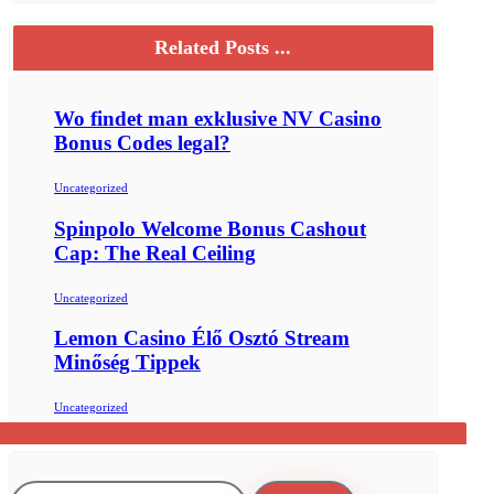
Related Posts ...
Wo findet man exklusive NV Casino
Bonus Codes legal?
Uncategorized
Spinpolo Welcome Bonus Cashout
Cap: The Real Ceiling
Uncategorized
Lemon Casino Élő Osztó Stream
Minőség Tippek
Uncategorized
Search