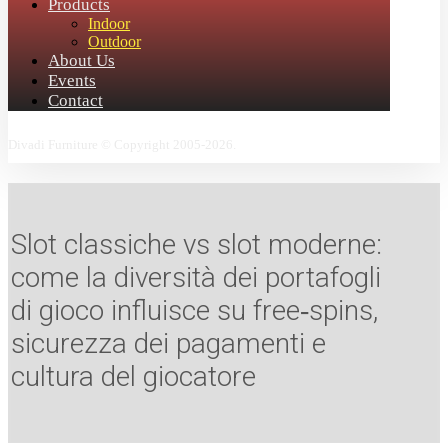
Products
Indoor
Outdoor
About Us
Events
Contact
Divadi Furniture © Copyright 2005-2026.
Slot classiche vs slot moderne:
come la diversità dei portafogli
di gioco influisce su free‑spins,
sicurezza dei pagamenti e
cultura del giocatore