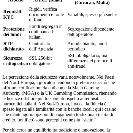
(Curacao, Malta)
Rigidi, verifica
Requisiti
documento e fonte
Variabili, spesso più snelle
KYC
di fondi
Fondi segregati in
Protezione
Segregazione dipendente
conti bancari
dei fondi
dall’operatore
italiani
RTP
Controllato
Autodichiarato, audit
dichiarato
dall’Agenzia
periodico
SSL obbligatorio, ma
Sicurezza
SSL 256‑bit
differenze nei protocolli
crittografica
obbligatorio
anti‑fraud
La percezione della sicurezza varia notevolmente. Nei Paesi
del Nord‑Europa, i giocatori tendono a preferire i casinò che
offrono certificazioni da enti come la Malta Gaming
Authority (MGA) o la UK Gambling Commission, ritenendo
le licenze offshore più trasparenti rispetto ai requisiti
burocratici italiani. Nel Sud‑Europa, invece, la fiducia è
spesso legata alla familiarità con le banche locali; qui i casinò
che mantengono opzioni di pagamento tradizionali (carta di
credito, bonifico) sono percepiti come più “sicuri”.
Per chi cerca un equilibrio tra tradizione e innovazione, la